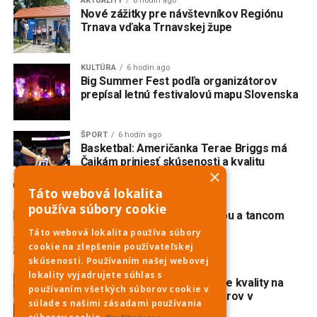
AKTUALITY
6 hodín ago
Nové zážitky pre návštevníkov Regiónu
Trnava vďaka Trnavskej župe
KULTÚRA
6 hodín ago
Big Summer Fest podľa organizátorov
prepísal letnú festivalovú mapu Slovenska
ŠPORT
6 hodín ago
Basketbal: Američanka Terae Briggs má
Čajkám priniesť skúsenosti a kvalitu
×
Táto webová lokalita
KULTÚRA
1 deň ago
používa súbory cookie
Červeník žije spevom, hudbou a tancom
Táto webová lokalita používa súbory
cookie na zlepšenie používateľskej
skúsenosti. Používaním našej webovej
ŠPORT
1 deň ago
lokality vyjadrujete súhlas s
Karolina Valko potvrdila svoje kvality na
používaním všetkých súborov cookie v
majstrovstvách Európy juniorov v
súlade s našimi zásadami používania
diaľkovom plávaní