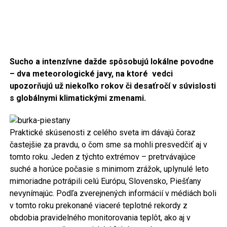
Sucho a intenzívne dažde spôsobujú lokálne povodne
– dva meteorologické javy, na ktoré vedci
upozorňujú už niekoľko rokov či desaťročí v súvislosti
s globálnymi klimatickými zmenami.
Praktické skúsenosti z celého sveta im dávajú čoraz
častejšie za pravdu, o čom sme sa mohli presvedčiť aj v
tomto roku. Jeden z týchto extrémov – pretrvávajúce
suché a horúce počasie s minimom zrážok, uplynulé leto
mimoriadne potrápili celú Európu, Slovensko, Piešťany
nevynímajúc. Podľa zverejnených informácií v médiách boli
v tomto roku prekonané viaceré teplotné rekordy z
obdobia pravidelného monitorovania teplôt, ako aj v