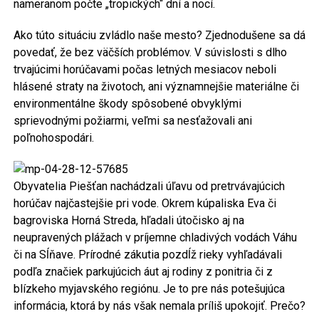
nameranom počte „tropických“ dní a nocí.
Ako túto situáciu zvládlo naše mesto? Zjednodušene sa dá
povedať, že bez väčších problémov. V súvislosti s dlho
trvajúcimi horúčavami počas letných mesiacov neboli
hlásené straty na životoch, ani významnejšie materiálne či
environmentálne škody spôsobené obvyklými
sprievodnými požiarmi, veľmi sa nesťažovali ani
poľnohospodári.
Obyvatelia Piešťan nachádzali úľavu od pretrvávajúcich
horúčav najčastejšie pri vode. Okrem kúpaliska Eva či
bagroviska Horná Streda, hľadali útočisko aj na
neupravených plážach v príjemne chladivých vodách Váhu
či na Sĺňave. Prírodné zákutia pozdĺž rieky vyhľadávali
podľa značiek parkujúcich áut aj rodiny z ponitria či z
blízkeho myjavského regiónu. Je to pre nás potešujúca
informácia, ktorá by nás však nemala príliš upokojiť. Prečo?