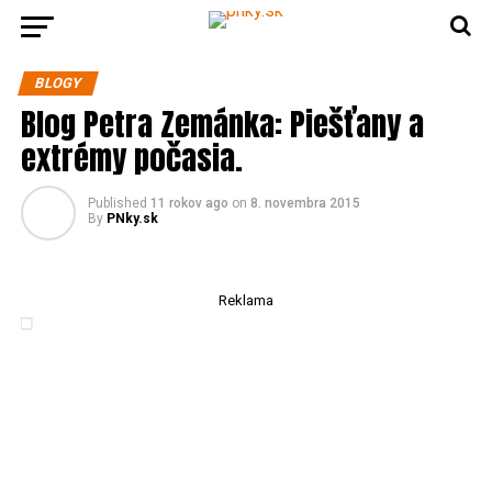
BLOGY
Blog Petra Zemánka: Piešťany a
extrémy počasia.
Published
11 rokov ago
on
8. novembra 2015
By
PNky.sk
Reklama