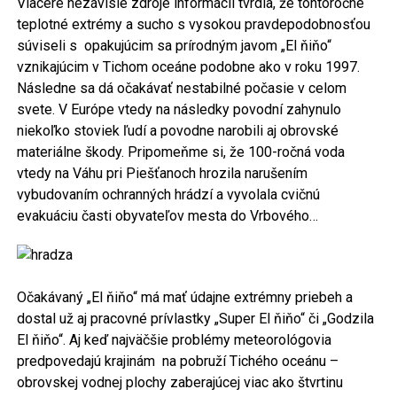
Viaceré nezávislé zdroje informácií tvrdia, že tohtoročné
teplotné extrémy a sucho s vysokou pravdepodobnosťou
súviseli s opakujúcim sa prírodným javom „El ňiňo“
vznikajúcim v Tichom oceáne podobne ako v roku 1997.
Následne sa dá očakávať nestabilné počasie v celom
svete. V Európe vtedy na následky povodní zahynulo
niekoľko stoviek ľudí a povodne narobili aj obrovské
materiálne škody. Pripomeňme si, že 100-ročná voda
vtedy na Váhu pri Piešťanoch hrozila narušením
vybudovaním ochranných hrádzí a vyvolala cvičnú
evakuáciu časti obyvateľov mesta do Vrbového…
Očakávaný „El ňiňo“ má mať údajne extrémny priebeh a
dostal už aj pracovné prívlastky „Super El ňiňo“ či „Godzila
El ňiňo“. Aj keď najväčšie problémy meteorológovia
predpovedajú krajinám na pobruží Tichého oceánu –
obrovskej vodnej plochy zaberajúcej viac ako štvrtinu