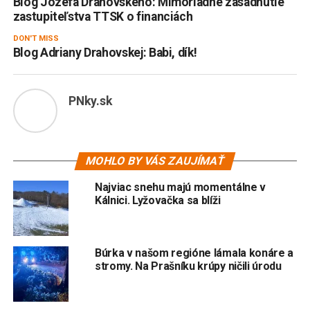
Blog Jozefa Drahovského: Mimoriadne zasadnutie
zastupiteľstva TTSK o financiách
DON'T MISS
Blog Adriany Drahovskej: Babi, dík!
PNky.sk
MOHLO BY VÁS ZAUJÍMAŤ
Najviac snehu majú momentálne v
Kálnici. Lyžovačka sa blíži
Búrka v našom regióne lámala konáre a
stromy. Na Prašníku krúpy ničili úrodu