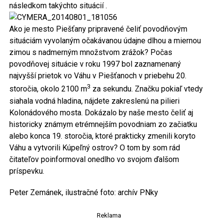
následkom takýchto situácií .
Ako je mesto Piešťany pripravené čeliť povodňovým
situáciám vyvolaným očakávanou údajne dlhou a miernou
zimou s nadmerným množstvom zrážok? Počas
povodňovej situácie v roku 1997 bol zaznamenaný
najvyšší prietok vo Váhu v Piešťanoch v priebehu 20.
3
storočia, okolo 2100 m
za sekundu. Značku pokiaľ vtedy
siahala vodná hladina, nájdete zakreslenú na pilieri
Kolonádového mosta. Dokázalo by naše mesto čeliť aj
historicky známym etrémnejším povodniam zo začiatku
alebo konca 19. storočia, ktoré prakticky zmenili koryto
Váhu a vytvorili Kúpeľný ostrov? O tom by som rád
čitateľov poinformoval onedlho vo svojom ďalšom
príspevku.
Peter Zemánek, ilustračné foto: archív PNky
Reklama