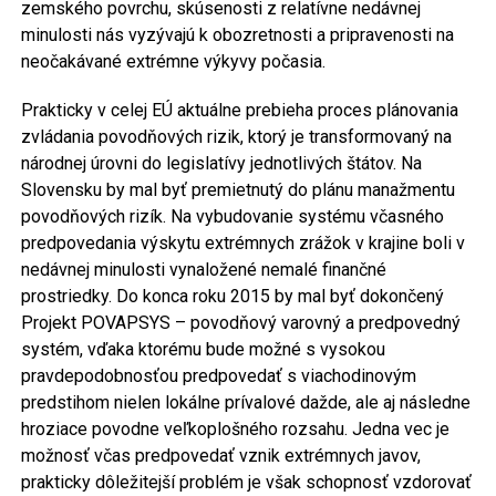
zemského povrchu, skúsenosti z relatívne nedávnej
minulosti nás vyzývajú k obozretnosti a pripravenosti na
neočakávané extrémne výkyvy počasia.
Prakticky v celej EÚ aktuálne prebieha proces plánovania
zvládania povodňových rizik, ktorý je transformovaný na
národnej úrovni do legislatívy jednotlivých štátov. Na
Slovensku by mal byť premietnutý do plánu manažmentu
povodňových rizík. Na vybudovanie systému včasného
predpovedania výskytu extrémnych zrážok v krajine boli v
nedávnej minulosti vynaložené nemalé finančné
prostriedky. Do konca roku 2015 by mal byť dokončený
Projekt POVAPSYS – povodňový varovný a predpovedný
systém, vďaka ktorému bude možné s vysokou
pravdepodobnosťou predpovedať s viachodinovým
predstihom nielen lokálne prívalové dažde, ale aj následne
hroziace povodne veľkoplošného rozsahu. Jedna vec je
možnosť včas predpovedať vznik extrémnych javov,
prakticky dôležitejší problém je však schopnosť vzdorovať