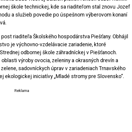
rnej škole technickej, kde sa riaditeľom stal znovu Jozef
chodu a služieb povedie po úspešnom výberovom konaní
vá.
 post riaditeľa Školského hospodárstva Piešťany. Obhájil
tvo je výchovno-vzdelávacie zariadenie, ktoré
Strednej odbornej škole záhradníckej v Piešťanoch.
 oblasti výroby ovocia, zeleniny a okrasných drevín a
ie zelene, sadovníckych úprav v zariadeniach Trnavského
 ekologickej iniciatívy „Mladé stromy pre Slovensko“.
Reklama