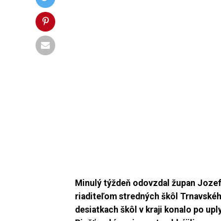
Minulý týždeň odovzdal župan Jozef
riaditeľom stredných škôl Trnavské
desiatkach škôl v kraji konalo po up