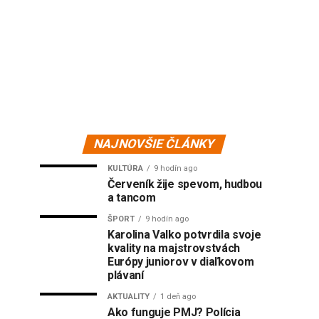
NAJNOVŠIE ČLÁNKY
KULTÚRA
9 hodín ago
Červeník žije spevom, hudbou
a tancom
ŠPORT
9 hodín ago
Karolina Valko potvrdila svoje
kvality na majstrovstvách
Európy juniorov v diaľkovom
plávaní
AKTUALITY
1 deň ago
Ako funguje PMJ? Polícia