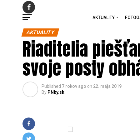
AKTUALITY
FOTOG
AKTUALITY
Riaditelia piešť
svoje posty obhá
Published
7 rokov ago
on
22. mája 2019
By
PNky.sk