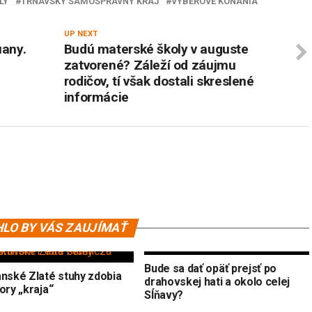
LY
TRNAVSKÝ SAMOSPRÁVNY KRAJ
VÝBEROVÉ KONANIA
UP NEXT
uany.
Budú materské školy v auguste
zatvorené? Záleží od záujmu
rodičov, tí však dostali skreslené
informácie
LO BY VÁS ZAUJÍMAŤ
Bude sa dať opäť prejsť po
anské Zlaté stuhy zdobia
drahovskej hati a okolo celej
ory „kraja“
Sĺňavy?