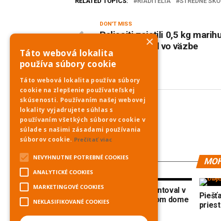
RELATED TOPICS:
RIADITELIA
STREDNÉ ŠKO
DON'T MISS
Policajti zaistili 0,5 kg marih
×
Držiteľ skončil vo väzbe
Táto webová lokalita
používa súbory cookie
Táto webová lokalita používa súbory
cookie na zlepšenie používateľskej
skúsenosti. Používaním našej webovej
lokality vyjadrujete súhlas s
PNky.sk
používaním všetkých súborov cookie v
súlade s našimi zásadami používania
súborov cookie.
Prečítať viac
NEVYHNUTNE POTREBNÉ COOKIES
MOH
ANALYTICKÉ COOKIES
MARKETINGOVÉ COOKIES
Trnavský kraj sa prezentoval v
Piešť
slovenskom olympijskom dome
NEKLASIFIKOVANÉ COOKIES
priest
v Miláne