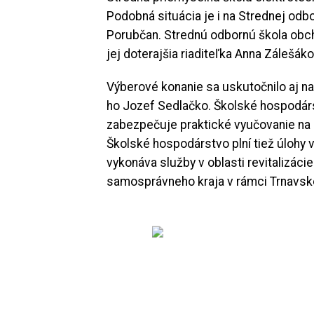
Podobná situácia je i na Strednej odbo
Porubčan. Strednú odbornú škola ob
jej doterajšia riaditeľka Anna Zálešáko
Výberové konanie sa uskutočnilo aj na
ho Jozef Sedlačko. Školské hospodárs
zabezpečuje praktické vyučovanie na 
Školské hospodárstvo plní tiež úlohy v
vykonáva služby v oblasti revitalizác
samosprávneho kraja v rámci Trnavskej