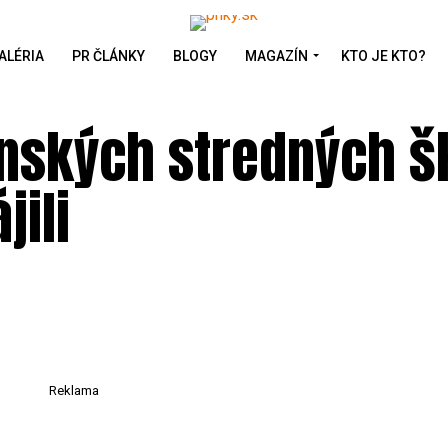
ALÉRIA
PR ČLÁNKY
BLOGY
MAGAZÍN
KTO JE KTO?
anských stredných š
jili
Reklama