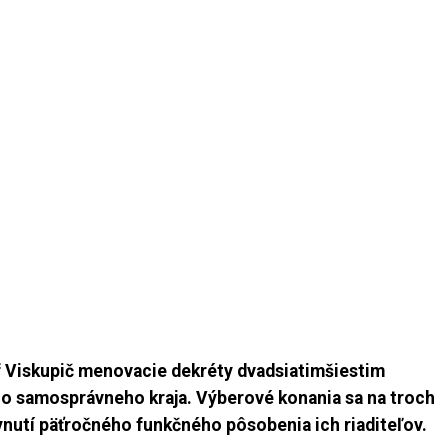
 Viskupič menovacie dekréty dvadsiatimšiestim
ho samosprávneho kraja. Výberové konania sa na troch
lynutí päťročného funkčného pôsobenia ich riaditeľov.