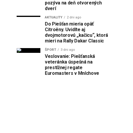
pozýva na deň otvorených
dverí
AKTUALITY
2 dni ago
Do Piešťan mieria opäť
Citroëny. Uvidíte aj
dvojmotorovú „kačicu“, ktorá
mieri na Rally Dakar Classic
ŠPORT
3 dni ago
Veslovanie: Piešťanská
veteránka úspešná na
prestížnej regate
Euromasters v Mníchove