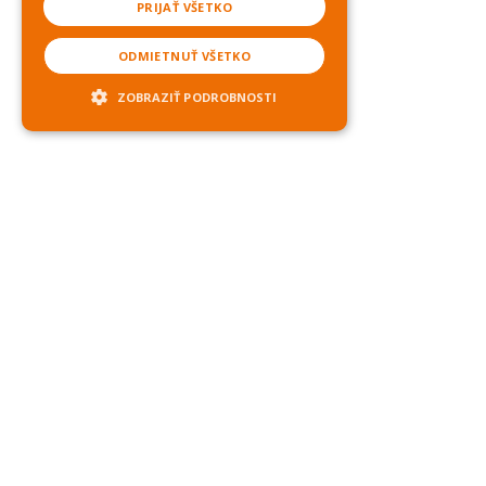
PRIJAŤ VŠETKO
ODMIETNUŤ VŠETKO
ZOBRAZIŤ PODROBNOSTI
Nevyhnutne potrebné cookies
Analytické cookies
Marketingové cookies
Neklasifikované cookies
Nevyhnutne potrebné súbory cookie
umožňujú základné funkcie webovej
lokality, ako prihlásenie používateľa a
správa účtu. Webová lokalita sa nedá
správne používať bez nevyhnutne
potrebných súborov cookie.
Provider /
Uplynutie
Meno
Opis
Doména
platnosti
CookieScriptConsent
mesiac
Tento súbor
CookieScript