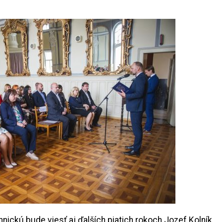
nickú bude viesť aj ďalších piatich rokoch Jozef Kolník.