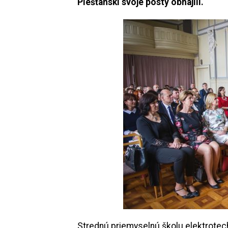
Piešťanskí svoje posty obhájili.
Strednú priemyselnú školu elektrotech