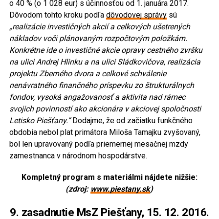
o 40 % (o 1 028 eur) s účinnosťou od 1. januára 2017.
Dôvodom tohto kroku podľa
dôvodovej správy
sú
„realizácie investičných akcií a celkových ušetrených
nákladov voči plánovaným rozpočtovým položkám.
Konkrétne ide o investičné akcie opravy cestného zvršku
na ulici Andrej Hlinku a na ulici Sládkovičova, realizácia
projektu Zberného dvora a celkové schválenie
nenávratného finančného príspevku zo štrukturálnych
fondov, vysoká angažovanosť a aktivita nad rámec
svojich povinností ako akcionára v akciovej spoločnosti
Letisko Piešťany.“
Dodajme, že od začiatku funkčného
obdobia nebol plat primátora Miloša Tamajku zvyšovaný,
bol len upravovaný podľa priemernej mesačnej mzdy
zamestnanca v národnom hospodárstve.
Kompletný program s materiálmi nájdete nižšie:
(zdroj:
www.piestany.sk
)
9. zasadnutie MsZ Piešťany, 15. 12. 2016.