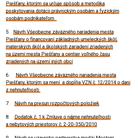
Piešťany, ktorým sa určuje spôsob a metodika
poskytovania dotácii právnickým osobám a fyzickým
osobám podnikateľom
5.
Návrh Všeobecne záväzného nariadenia mesta
Piešťany o financovaní základných umeleckých škôl,
materských škôl a školských zariadení zriadených
na území mesta Piešťany a centier voľného času
zriadených na území iných obcí
6.
Návrh Všeobecne záväzného nariadenia mesta
Piešťany, ktorým sa mení a dopĺňa VZN č. 12/2014 o dani
z nehnuteľnosti
7.
Návrh na presun rozpočtových položiek
8.
Dodatok č. 1 k Zmluve o nájme nehnuteľnosti
a nebytových priestorov č. 2-20-350/2010
9.
Návrh na uzavretie partnerstva medzi Mestom