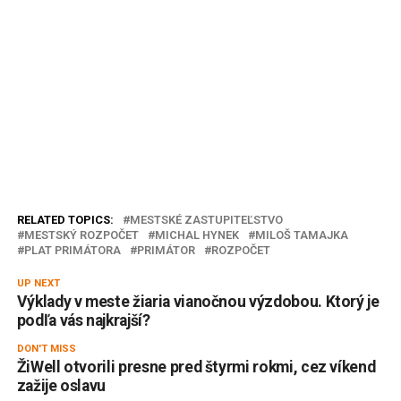
RELATED TOPICS:
MESTSKÉ ZASTUPITEĽSTVO
MESTSKÝ ROZPOČET
MICHAL HYNEK
MILOŠ TAMAJKA
PLAT PRIMÁTORA
PRIMÁTOR
ROZPOČET
UP NEXT
Výklady v meste žiaria vianočnou výzdobou. Ktorý je
podľa vás najkrajší?
DON'T MISS
ŽiWell otvorili presne pred štyrmi rokmi, cez víkend
zažije oslavu