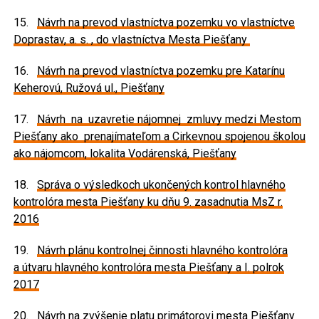
15.
Návrh na prevod vlastníctva pozemku vo vlastníctve
Doprastav, a. s. , do vlastníctva Mesta Piešťany
16.
Návrh na prevod vlastníctva pozemku pre Katarínu
Keherovú, Ružová ul., Piešťany
17.
Návrh na uzavretie nájomnej zmluvy medzi Mestom
Piešťany ako prenajímateľom a Cirkevnou spojenou školou
ako nájomcom, lokalita Vodárenská, Piešťany
18.
Správa o výsledkoch ukončených kontrol hlavného
kontrolóra mesta Piešťany ku dňu 9. zasadnutia MsZ r.
2016
19.
Návrh plánu kontrolnej činnosti hlavného kontrolóra
a útvaru hlavného kontrolóra mesta Piešťany a I. polrok
2017
20.
Návrh na zvýšenie platu primátorovi mesta Piešťany