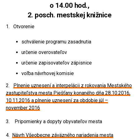
o 14.00 hod.,
2. posch. mestskej knižnice
1. Otvorenie
schválenie programu zasadnutia
určenie overovateľov
určenie zapisovateľov zápisnice
voľba návrhovej komisie
2.
Plnenie uznesení a interpelácii z rokovania Mestského
zastupiteľstva mesta Piešťany konaného dňa 28.10.2016,
10.11.2016 a plnenie uznesení za obdobie júl –
november 2016
3. Pripomienky a dopyty obyvateľov mesta
4.
Návrh Všeobecne záväzného nariadenia mesta