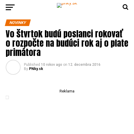
NOVINKY
Vo štvrtok budú poslanci rokovať
o rozpočte na budúci rok aj o plate
primátora
Published
10 rokov ago
on
12. decembra 2016
By
PNky.sk
Reklama