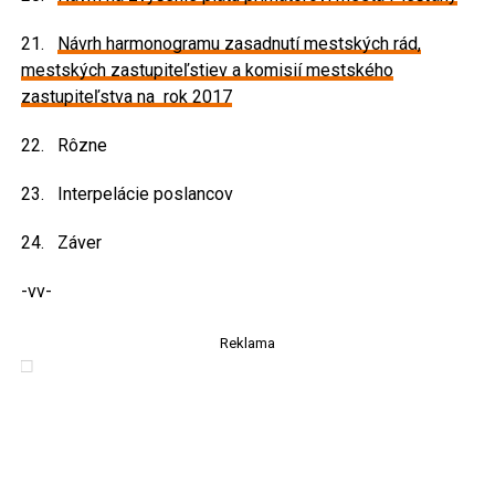
21.
Návrh harmonogramu zasadnutí mestských rád,
mestských zastupiteľstiev a komisií mestského
zastupiteľstva na rok 2017
22. Rôzne
23. Interpelácie poslancov
24. Záver
-vv-
Reklama