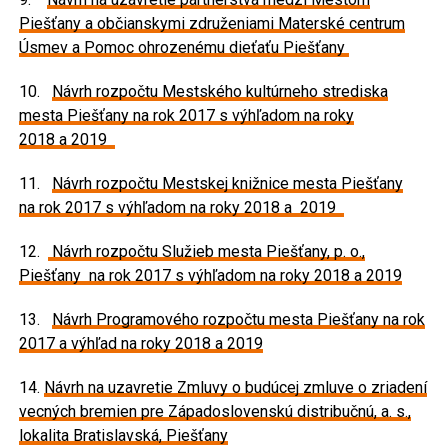
Piešťany a občianskymi združeniami Materské centrum
Úsmev a Pomoc ohrozenému dieťaťu Piešťany
10.
Návrh rozpočtu Mestského kultúrneho strediska
mesta Piešťany na rok 2017 s výhľadom na roky
2018 a 2019
11.
Návrh rozpočtu Mestskej knižnice mesta Piešťany
na rok 2017 s výhľadom na roky 2018 a 2019
12.
Návrh rozpočtu Služieb mesta Piešťany, p. o.,
Piešťany na rok 2017 s výhľadom na roky 2018 a 2019
13.
Návrh Programového rozpočtu mesta Piešťany na rok
2017 a výhľad na roky 2018 a 2019
14.
Návrh na uzavretie Zmluvy o budúcej zmluve o zriadení
vecných bremien pre Západoslovenskú distribučnú, a. s.,
lokalita Bratislavská, Piešťany