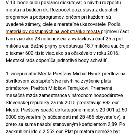
V 13. bode budú poslanci diskutovať o návrhu rozpočtu
mesta na budúci rok. Rozpočet pozostáva z desiatich
programov a podprogramov, pričom pri každom sú
uvedené zámery, ciele a merateľné ukazovatele. Podľa
materiálov dostupných na webstránke mesta
príjmovú časť
tvorí viac ako 28 miliónov eur a výdavkovú časť 25 a pol
milióna eur. Bežné príjmy predstavujú 18,7 milióna eur, čo je
o takmer 600-tisíc viac, ako sa očakávalo v roku 2016.
Mestská rada odporúča jednotlivé body schváliť.
1. viceprimátor Mesta Piešťany Michal Hynek predloží na
štvrtkovom zastupiteľstve návrh na zvýšenie platu
primátorovi Piešťan Milošovi Tamajkovi. Priemerná
mesačná mzda zamestnanca v národnom hospodárstve
Slovenskej republiky za rok 2015 predstavuje 883 eur.
Mesto Piešťany spadá do kategórie miest s 20 001 až 50
0000 obyvateľmi (v súčasnosti má 28 486 obyvateľov), a
preto sa suma násobí stanoveným koeficientom 2,89. Po
zaokrúhlení ide o 2 552 eur. Plat primátora nemôže byť