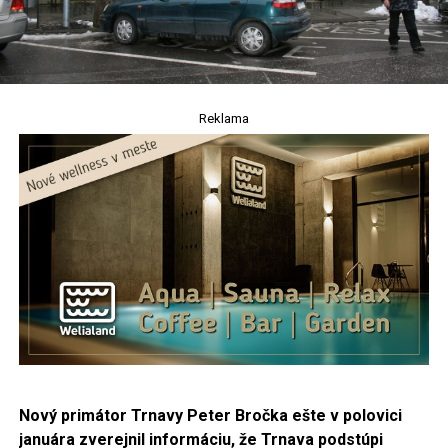
Reklama
Nový primátor Trnavy Peter Bročka ešte v polovici
januára zverejnil informáciu, že Trnava podstúpi