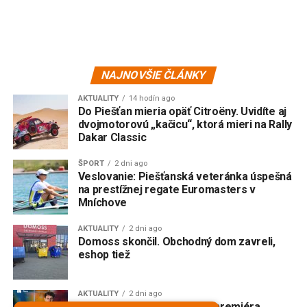
NAJNOVŠIE ČLÁNKY
AKTUALITY
14 hodín ago
Do Piešťan mieria opäť Citroëny. Uvidíte aj
dvojmotorovú „kačicu“, ktorá mieri na Rally
Dakar Classic
ŠPORT
2 dni ago
Veslovanie: Piešťanská veteránka úspešná
na prestížnej regate Euromasters v
Mníchove
AKTUALITY
2 dni ago
Domoss skončil. Obchodný dom zavreli,
eshop tiež
AKTUALITY
2 dni ago
V Trnave vzniká slovenská premiéra