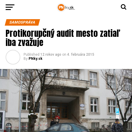
SAMOSPRÁVA
Protikorupčný audit mesto zatiaľ
iba zvažuje
Published
12 rokov ago
on
4. februára 2015
By
PNky.sk