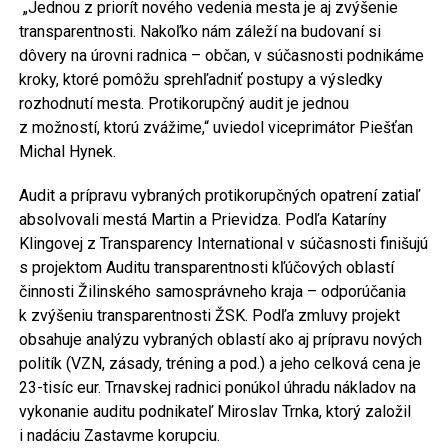
„Jednou z priorít nového vedenia mesta je aj zvýšenie
transparentnosti. Nakoľko nám záleží na budovaní si
dôvery na úrovni radnica – občan, v súčasnosti podnikáme
kroky, ktoré pomôžu sprehľadniť postupy a výsledky
rozhodnutí mesta. Protikorupčný audit je jednou
z možností, ktorú zvážime,“ uviedol viceprimátor Piešťan
Michal Hynek.
Audit a prípravu vybraných protikorupčných opatrení zatiaľ
absolvovali mestá Martin a Prievidza. Podľa Kataríny
Klingovej z Transparency International v súčasnosti finišujú
s projektom Auditu transparentnosti kľúčových oblastí
činnosti Žilinského samosprávneho kraja – odporúčania
k zvýšeniu transparentnosti ŽSK. Podľa zmluvy projekt
obsahuje analýzu vybraných oblastí ako aj prípravu nových
politík (VZN, zásady, tréning a pod.) a jeho celková cena je
23-tisíc eur. Trnavskej radnici ponúkol úhradu nákladov na
vykonanie auditu podnikateľ Miroslav Trnka, ktorý založil
i nadáciu Zastavme korupciu.