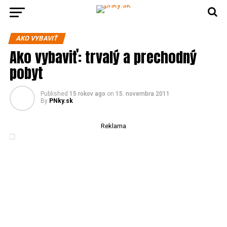
AKO VYBAVIŤ
Ako vybaviť: trvalý a prechodný
pobyt
Published
15 rokov ago
on
15. novembra 2011
By
PNky.sk
Reklama