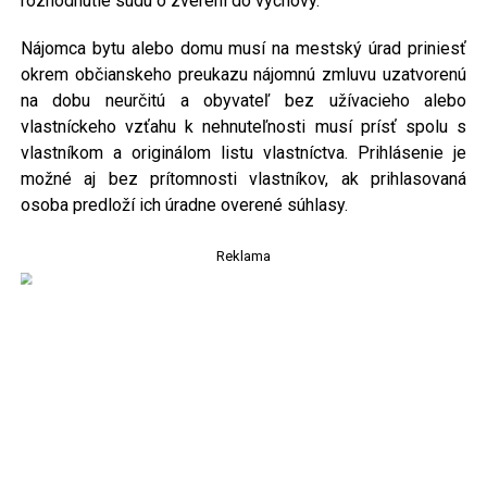
rozhodnutie súdu o zverení do výchovy.
Nájomca bytu alebo domu musí na mestský úrad priniesť
okrem občianskeho preukazu nájomnú zmluvu uzatvorenú
na dobu neurčitú a obyvateľ bez užívacieho alebo
vlastníckeho vzťahu k nehnuteľnosti musí prísť spolu s
vlastníkom a originálom listu vlastníctva. Prihlásenie je
možné aj bez prítomnosti vlastníkov, ak prihlasovaná
osoba predloží ich úradne overené súhlasy.
Reklama