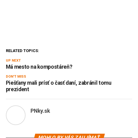
RELATED TOPICS:
UP NEXT
Má mesto na kompostáreň?
DON'T MISS
Piešťany mali prísť o časť daní, zabránil tomu
prezident
PNky.sk
MOHLO BY VÁS ZAUJÍMAŤ