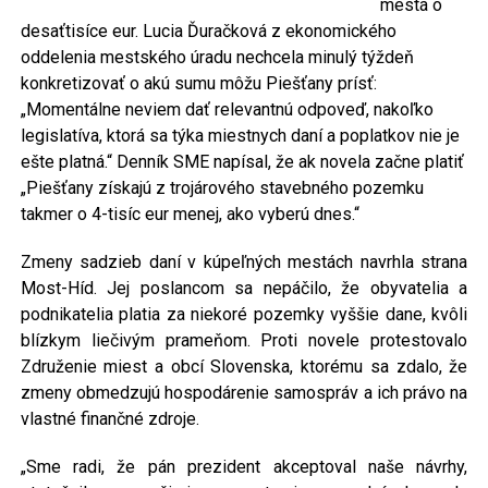
mestá o
desaťtisíce eur. Lucia Ďuračková z ekonomického
oddelenia mestského úradu nechcela minulý týždeň
konkretizovať o akú sumu môžu Piešťany prísť:
„Momentálne neviem dať relevantnú odpoveď, nakoľko
legislatíva, ktorá sa týka miestnych daní a poplatkov nie je
ešte platná.“ Denník SME napísal, že ak novela začne platiť
„Piešťany získajú z trojárového stavebného pozemku
takmer o 4-tisíc eur menej, ako vyberú dnes.“
Zmeny sadzieb daní v kúpeľných mestách navrhla strana
Most-Híd. Jej poslancom sa nepáčilo, že obyvatelia a
podnikatelia platia za niekoré pozemky vyššie dane, kvôli
blízkym liečivým prameňom. Proti novele protestovalo
Združenie miest a obcí Slovenska, ktorému sa zdalo, že
zmeny obmedzujú hospodárenie samospráv a ich právo na
vlastné finančné zdroje.
„Sme radi, že pán prezident akceptoval naše návrhy,