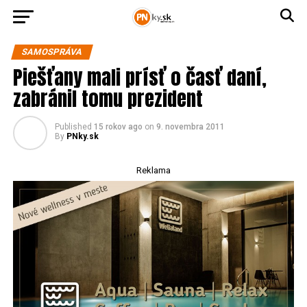
SAMOSPRÁVA
Piešťany mali prísť o časť daní,
zabránil tomu prezident
Published
15 rokov ago
on
9. novembra 2011
By
PNky.sk
Reklama