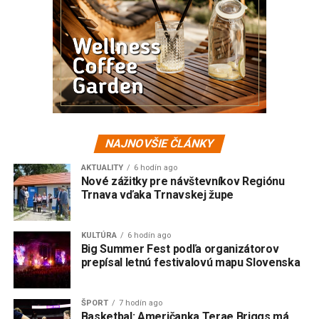
NAJNOVŠIE ČLÁNKY
AKTUALITY
6 hodín ago
Nové zážitky pre návštevníkov Regiónu
Trnava vďaka Trnavskej župe
KULTÚRA
6 hodín ago
Big Summer Fest podľa organizátorov
prepísal letnú festivalovú mapu Slovenska
ŠPORT
7 hodín ago
Basketbal: Američanka Terae Briggs má