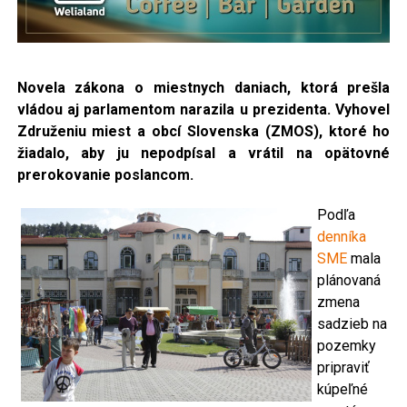
Novela zákona o miestnych daniach, ktorá prešla
vládou aj parlamentom narazila u prezidenta.
Vyhovel
Združeniu miest a obcí Slovenska (ZMOS), ktoré ho
žiadalo, aby ju nepodpísal a vrátil na opätovné
prerokovanie poslancom.
Podľa
denníka
SME
mala
plánovaná
zmena
sadzieb na
pozemky
pripraviť
kúpeľné