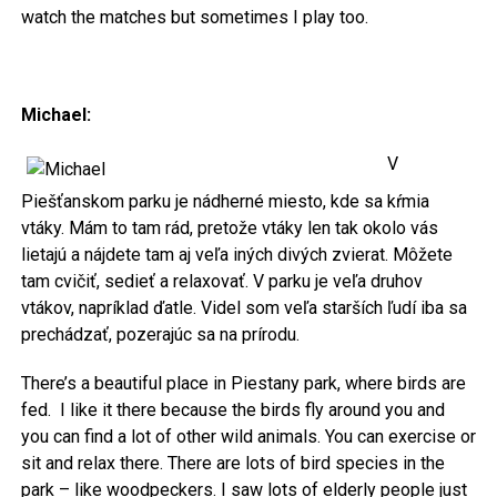
watch the matches but sometimes I play too.
Michael:
V
Piešťanskom parku je nádherné miesto, kde sa kŕmia
vtáky. Mám to tam rád, pretože vtáky len tak okolo vás
lietajú a nájdete tam aj veľa iných divých zvierat. Môžete
tam cvičiť, sedieť a relaxovať. V parku je veľa druhov
vtákov, napríklad ďatle. Videl som veľa starších ľudí iba sa
prechádzať, pozerajúc sa na prírodu.
There’s a beautiful place in Piestany park, where birds are
fed. I like it there because the birds fly around you and
you can find a lot of other wild animals. You can exercise or
sit and relax there. There are lots of bird species in the
park – like woodpeckers. I saw lots of elderly people just