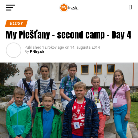
BLOGY
My Piešťany – second camp – Day 4
Published
12 rokov ago
on
14. augusta 2014
By
PNky.sk