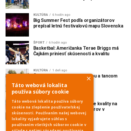
KULTÚRA
6 hodín ago
Big Summer Fest podľa organizátorov
prepísal letnú festivalovú mapu Slovenska
ŠPORT
6 hodín ago
Basketbal: Američanka Terae Briggs má
Čajkám priniesť skúsenosti a kvalitu
KULTÚRA
1 deň ago
Červeník žije spevom, hudbou a tancom
×
Táto webová lokalita
používa súbory cookie
ŠPORT
1 deň ago
Táto webová lokalita používa súbory
Karolina Valko potvrdila svoje kvality na
cookie na zlepšenie používateľskej
majstrovstvách Európy juniorov v
skúsenosti. Používaním našej webovej
diaľkovom plávaní
lokality vyjadrujete súhlas s
používaním všetkých súborov cookie v
súlade s našimi zásadami používania