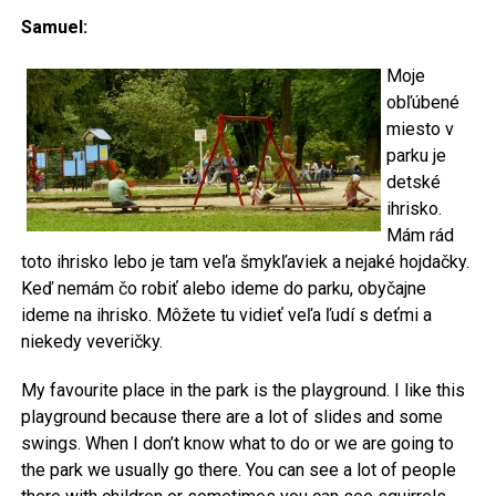
Samuel:
Moje
obľúbené
miesto v
parku je
detské
ihrisko.
Mám rád
toto ihrisko lebo je tam veľa šmykľaviek a nejaké hojdačky.
Keď nemám čo robiť alebo ideme do parku, obyčajne
ideme na ihrisko. Môžete tu vidieť veľa ľudí s deťmi a
niekedy veveričky.
My favourite place in the park is the playground. I like this
playground because there are a lot of slides and some
swings. When I don’t know what to do or we are going to
the park we usually go there. You can see a lot of people