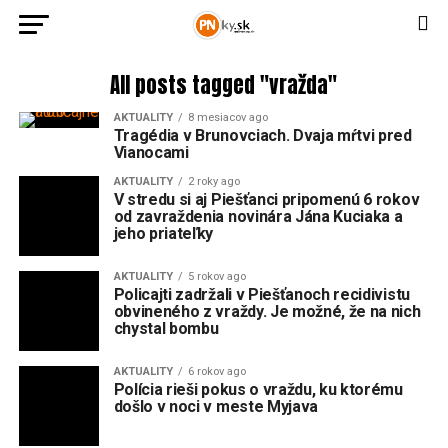
All posts tagged "vražda"
AKTUALITY
8 mesiacov ago
Tragédia v Brunovciach. Dvaja mŕtvi pred
Vianocami
AKTUALITY
2 roky ago
V stredu si aj Piešťanci pripomenú 6 rokov
od zavraždenia novinára Jána Kuciaka a
jeho priateľky
AKTUALITY
5 rokov ago
Policajti zadržali v Piešťanoch recidivistu
obvineného z vraždy. Je možné, že na nich
chystal bombu
AKTUALITY
6 rokov ago
Polícia rieši pokus o vraždu, ku ktorému
došlo v noci v meste Myjava
AKTUALITY
6 rokov ago
Piešťanca obvineného z vraždy zadržali v
Severnom Írsku