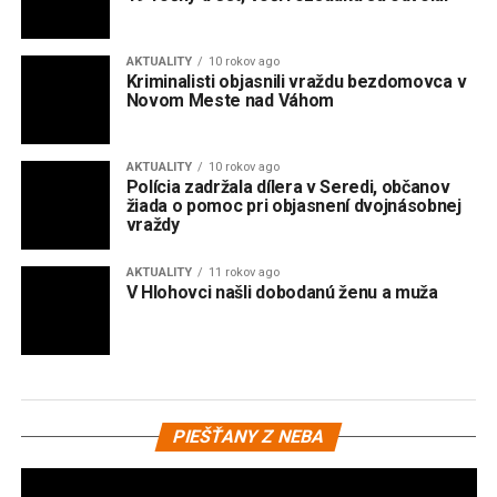
Novom Meste nad Váhom
AKTUALITY
10 rokov ago
Polícia zadržala dílera v Seredi, občanov
žiada o pomoc pri objasnení dvojnásobnej
vraždy
AKTUALITY
11 rokov ago
V Hlohovci našli dobodanú ženu a muža
Vi
PIEŠŤANY Z NEBA
pr