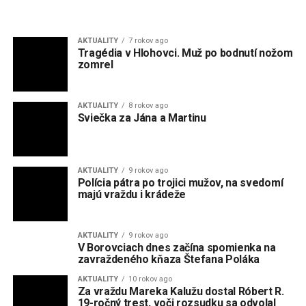
zomrel
AKTUALITY
8 rokov ago
Sviečka za Jána a Martinu
AKTUALITY
9 rokov ago
Polícia pátra po trojici mužov, na svedomí
majú vraždu i krádeže
AKTUALITY
9 rokov ago
V Borovciach dnes začína spomienka na
zavraždeného kňaza Štefana Poláka
AKTUALITY
10 rokov ago
Za vraždu Mareka Kalužu dostal Róbert R.
19-ročný trest, voči rozsudku sa odvolal
AKTUALITY
10 rokov ago
Kriminalisti objasnili vraždu bezdomovca v