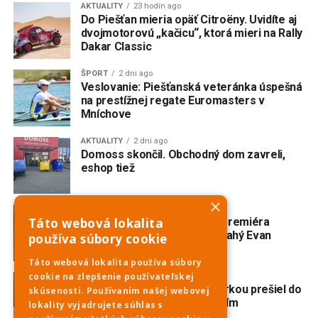
AKTUALITY
23 hodín ago
Do Piešťan mieria opäť Citroëny. Uvidíte aj
dvojmotorovú „kačicu“, ktorá mieri na Rally
Dakar Classic
ŠPORT
2 dni ago
Veslovanie: Piešťanská veteránka úspešná
na prestížnej regate Euromasters v
Mníchove
AKTUALITY
2 dni ago
Domoss skončil. Obchodný dom zavreli,
eshop tiež
×
AKTUALITY
3 dni ago
V Trnave vzniká slovenská premiéra
Táto webová lokalita
broadwayského muzikálu Drahý Evan
používa súbory cookie
Hansen
Táto webová lokalita používa súbory
cookie na zlepšenie používateľskej
AKTUALITY
3 dni ago
Nehoda na Havrane: S motorkou prešiel do
skúsenosti. Používaním našej webovej
protismeru a zrazil sa s ďalším
lokality vyjadrujete súhlas s
motocyklom