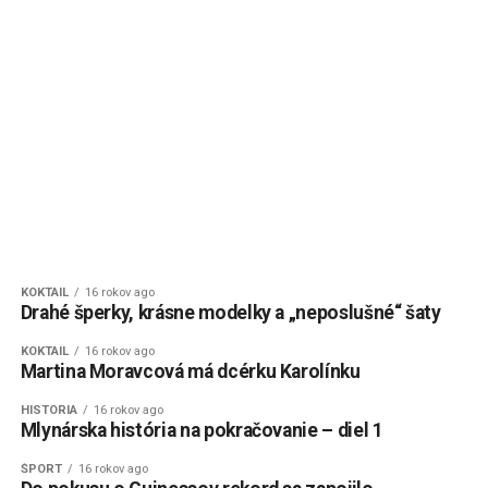
KOKTAIL
16 rokov ago
Drahé šperky, krásne modelky a „neposlušné“ šaty
KOKTAIL
16 rokov ago
Martina Moravcová má dcérku Karolínku
HISTÓRIA
16 rokov ago
Mlynárska história na pokračovanie – diel 1
ŠPORT
16 rokov ago