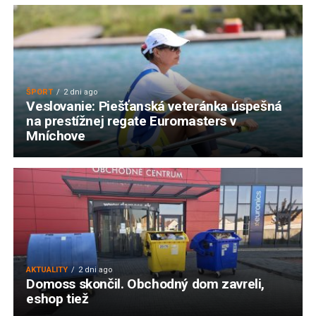
ŠPORT
2 dni ago
Veslovanie: Piešťanská veteránka úspešná
na prestížnej regate Euromasters v
Mníchove
AKTUALITY
2 dni ago
Domoss skončil. Obchodný dom zavreli,
eshop tiež