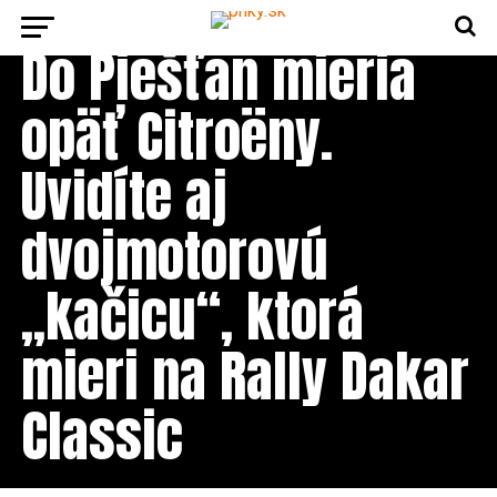
AKTUALITY
23 hodín ago
Do Piešťan mieria
opäť Citroëny.
Uvidíte aj
dvojmotorovú
„kačicu“, ktorá
mieri na Rally Dakar
Classic