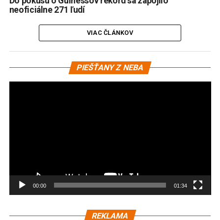
Do pokusu o Guinessov rekord sa zapojilo
neoficiálne 271 ľudí
VIAC ČLÁNKOV
Vi
PIEŠŤANY Z NEBA
pr
00:00
01:34
REKLAMA