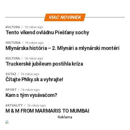
VIAC NOVINIEK
KULTÚRA
16 rokov ago
Tento víkend ovládnu Piešťany sochy
HISTÓRIA
16 rokov ago
Mlynárska história – 2. Mlynári a mlynárski montéri
KULTÚRA
16 rokov ago
Truckerské jubileum postihla kríza
SÚŤAŽ
16 rokov ago
Čítajte PNky.sk a vyhrajte!
ŠPORT
16 rokov ago
Kam s tým vysávačom?
AKTUALITY
16 rokov ago
M & M FROM MARMARIS TO MUMBAI
Reklama