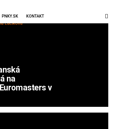
PNKY.SK
KONTAKT
ťanská
á na
 Euromasters v