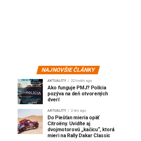
NAJNOVŠIE ČLÁNKY
AKTUALITY
22 hodín ago
Ako funguje PMJ? Polícia
pozýva na deň otvorených
dverí
AKTUALITY
2 dni ago
Do Piešťan mieria opäť
Citroëny. Uvidíte aj
dvojmotorovú „kačicu“, ktorá
mieri na Rally Dakar Classic