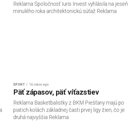
Reklama Spoločnosť Iuris Invest vyhlásila na jeseň
minulého roka architektonickú súťaž Reklama
ŠPORT
16 rokov ago
Päť zápasov, päť víťazstiev
a
Reklama Basketbalistky z BKM Piešťany majú po
a
piatich kolách základnej časti prvej ligy žien, čo je
druhá najvyššia Reklama