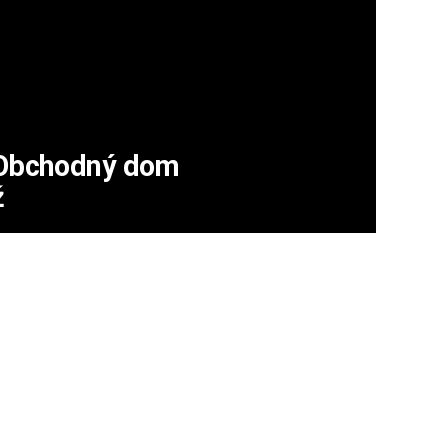
 Obchodný dom
ž