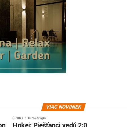
VIAC NOVINIEK
ŠPORT
16 rokov ago
on
Hokej: Piešťanci vedú 2:0