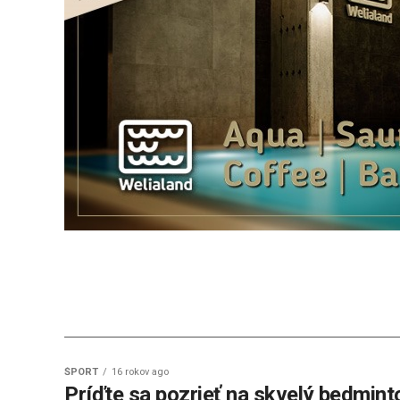
ŠPORT
16 rokov ago
Príďte sa pozrieť na skvelý bedmint