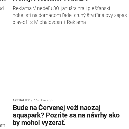
od
Reklama V nedeľu 30. januára hrali piešťanskí
hokejisti na domácom ľade druhý štvrťfinálový zápas
play-off s Michalovcami. Reklama
AKTUALITY
16 rokov ago
Bude na Červenej veži naozaj
aquapark? Pozrite sa na návrhy ako
by mohol vyzerať.
tam