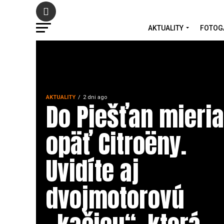
AKTUALITY
FOTOG
AKTUALITY
2 dni ago
Do Piešťan mieria
opäť Citroëny.
Uvidíte aj
dvojmotorovú