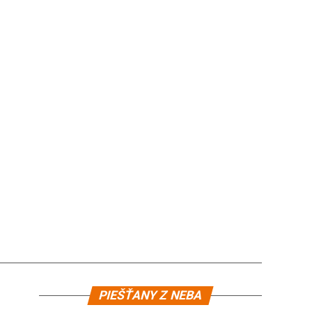
Video
PIEŠŤANY Z NEBA
prehrávač