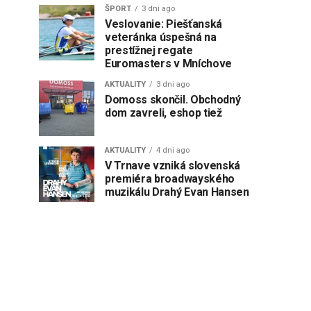
ŠPORT
3 dni ago
Veslovanie: Piešťanská
veteránka úspešná na
prestížnej regate
Euromasters v Mníchove
AKTUALITY
3 dni ago
Domoss skončil. Obchodný
dom zavreli, eshop tiež
AKTUALITY
4 dni ago
V Trnave vzniká slovenská
premiéra broadwayského
muzikálu Drahý Evan Hansen