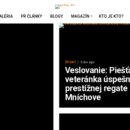
ALÉRIA
PR ČLÁNKY
BLOGY
MAGAZÍN
KTO JE KTO?
ŠPORT
3 dni ago
Veslovanie: Pieš
veteránka úspešn
prestížnej regate
Mníchove