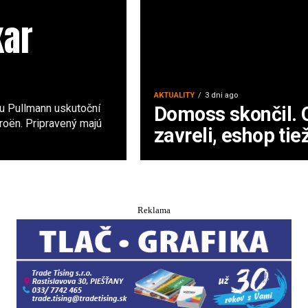
kar
AKTUALITY
3 dni ago
u Pullmann uskutoční
Domoss skončil.
troën. Pripravený majú
zavreli, eshop tie