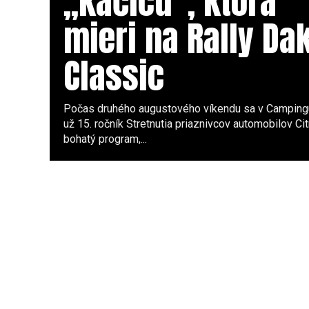
„kačicu“, ktorá
mieri na Rally Da
Classic
Počas druhého augustového víkendu sa v Camping
už 15. ročník Stretnutia priaznivcov automobilov Ci
bohatý program,...