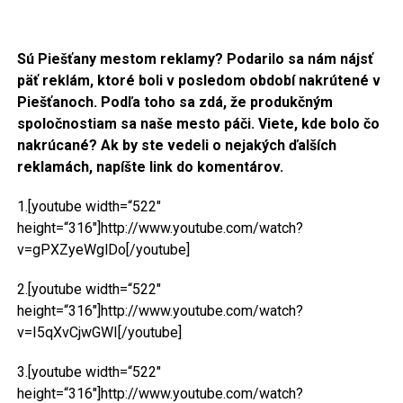
Sú Piešťany mestom reklamy? Podarilo sa nám nájsť
päť reklám, ktoré boli v posledom
období nakrútené v
Piešťanoch. Podľa toho sa zdá, že produkčným
spoločnostiam sa naše mesto páči. Viete, kde bolo
čo
nakrúcané? Ak by ste vedeli o nejakých ďalších
reklamách, napíšte link do komentárov.
1.[youtube width=“522″
height=“316″]http://www.youtube.com/watch?
v=gPXZyeWglDo[/youtube]
2.[youtube width=“522″
height=“316″]http://www.youtube.com/watch?
v=I5qXvCjwGWI[/youtube]
3.[youtube width=“522″
height=“316″]http://www.youtube.com/watch?