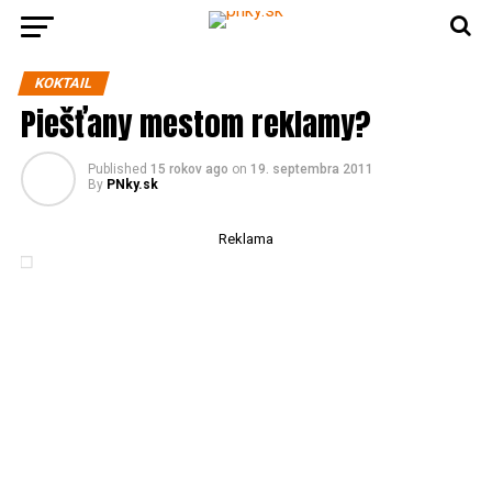
KOKTAIL
Piešťany mestom reklamy?
Published
15 rokov ago
on
19. septembra 2011
By
PNky.sk
Reklama