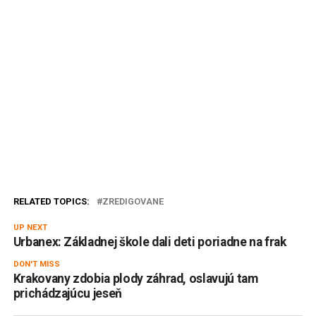
RELATED TOPICS:
ZREDIGOVANE
UP NEXT
Urbanex: Základnej škole dali deti poriadne na frak
DON'T MISS
Krakovany zdobia plody záhrad, oslavujú tam
prichádzajúcu jeseň