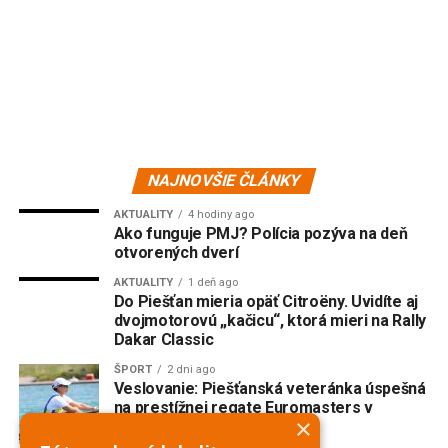
NAJNOVŠIE ČLÁNKY
AKTUALITY
4 hodiny ago
Ako funguje PMJ? Polícia pozýva na deň
otvorených dverí
AKTUALITY
1 deň ago
Do Piešťan mieria opäť Citroëny. Uvidíte aj
dvojmotorovú „kačicu“, ktorá mieri na Rally
Dakar Classic
ŠPORT
2 dni ago
Veslovanie: Piešťanská veteránka úspešná
na prestížnej regate Euromasters v
×
Mníchove