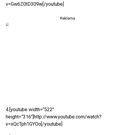
v=Gw6Z0tD309w[/youtube]
Reklama
4.[youtube width=“522″
height=“316″]http://www.youtube.com/watch?
v=xQcTph1GYOo[/youtube]