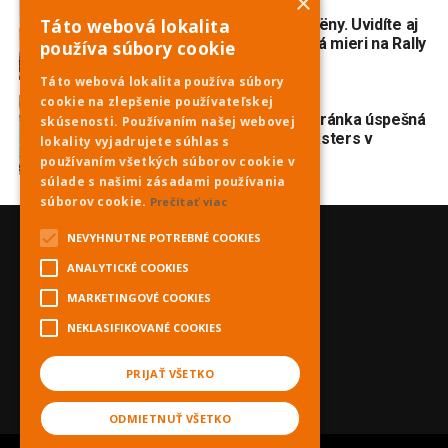
×
AKTUALITY
2 dni ago
Táto webová lokalita
Do Piešťan mieria opäť Citroëny. Uvidíte aj
dvojmotorovú „kačicu“, ktorá mieri na Rally
používa súbory cookie
Dakar Classic
Táto webová lokalita používa súbory
cookie na zlepšenie používateľskej
ŠPORT
3 dni ago
Veslovanie: Piešťanská veteránka úspešná
skúsenosti. Používaním našej webovej
na prestížnej regate Euromasters v
lokality vyjadrujete súhlas s
Mníchove
používaním všetkých súborov cookie v
súlade s našimi zásadami používania
súborov cookie.
Prečítať viac
NEVYHNUTNE POTREBNÉ COOKIES
ANALYTICKÉ COOKIES
MARKETINGOVÉ COOKIES
NEKLASIFIKOVANÉ COOKIES
PRIJAŤ VŠETKO
ODMIETNUŤ VŠETKO