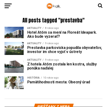
All posts tagged "prestavba"
AKTUALITY
8 rokov ago
Hotel Atóm sa mení na Floreát Ideapark.
Ako bude vyzerať?
AKTUALITY
9 rokov ago
Prestavba parkoviska popudila obyvateľov,
investor im chce vyjsť v ústrety
AKTUALITY
9 rokov ago
Z hotela Atóm zostala len kostra, služby
ponúka naďalej
HISTÓRIA
10 rokov ago
Pamätihodnosti mesta: Obecný úrad
Vi
PIEŠŤANY Z NEBA