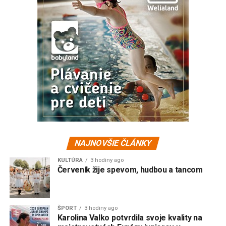
NAJNOVŠIE ČLÁNKY
KULTÚRA
3 hodiny ago
Červeník žije spevom, hudbou a tancom
ŠPORT
3 hodiny ago
Karolina Valko potvrdila svoje kvality na