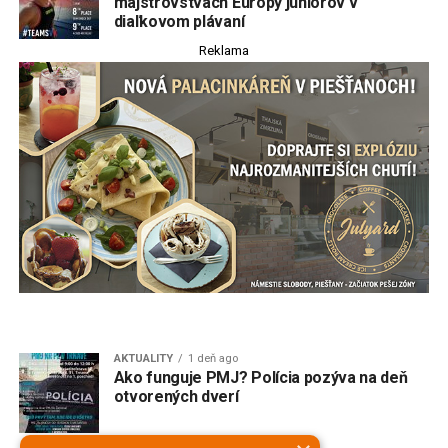
majstrovstvách Európy juniorov v
diaľkovom plávaní
Reklama
AKTUALITY
1 deň ago
Ako funguje PMJ? Polícia pozýva na deň
otvorených dverí