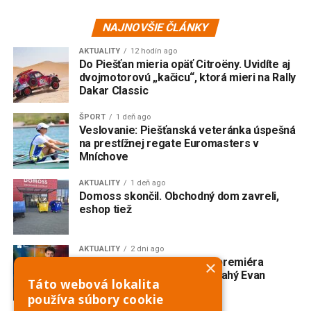
NAJNOVŠIE ČLÁNKY
AKTUALITY
12 hodín ago
Do Piešťan mieria opäť Citroëny. Uvidíte aj
dvojmotorovú „kačicu“, ktorá mieri na Rally
Dakar Classic
ŠPORT
1 deň ago
Veslovanie: Piešťanská veteránka úspešná
na prestížnej regate Euromasters v
Mníchove
AKTUALITY
1 deň ago
Domoss skončil. Obchodný dom zavreli,
eshop tiež
AKTUALITY
2 dni ago
V Trnave vzniká slovenská premiéra
×
broadwayského muzikálu Drahý Evan
Táto webová lokalita
Hansen
používa súbory cookie