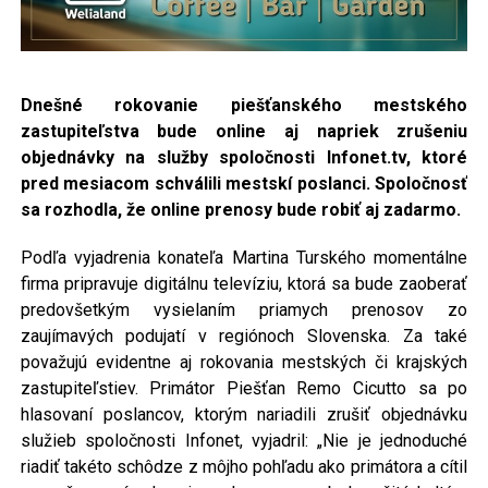
Dnešné rokovanie piešťanského mestského
zastupiteľstva bude online aj napriek zrušeniu
objednávky na služby
spoločnosti Infonet.tv, ktoré
pred mesiacom schválili mestskí poslanci. Spoločnosť
sa rozhodla, že online prenosy bude robiť aj zadarmo.
Podľa vyjadrenia konateľa Martina Turského momentálne
firma pripravuje digitálnu televíziu, ktorá sa bude zaoberať
predovšetkým vysielaním priamych prenosov zo
zaujímavých podujatí v regiónoch Slovenska. Za také
považujú evidentne aj rokovania mestských či krajských
zastupiteľstiev. Primátor Piešťan Remo Cicutto sa po
hlasovaní poslancov, ktorým nariadili zrušiť objednávku
služieb spoločnosti Infonet, vyjadril: „Nie je jednoduché
riadiť takéto schôdze z môjho pohľadu ako primátora a cítil