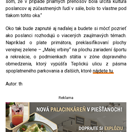
som, že v prípade priamych prenosov bola určitá kultúra
poslancov aj zúčastnených ľudí v sále, bolo to vlastne pod
tlakom tohto oka.“
Oko tak bude zapnuté aj naďalej a budete si môcť pozrieť
ako poslanci rozhodujú o viacerých zaujímavých témach.
Napríklad o plate primátora, preklasifikovaní plochy
verejnej zelene – „Malej vrbiny“ na plochu zariadení športu
a rekreácie, o podmienkach státia v zóne dopravného
obmedzenia, ktorý vypúšťa Teplickú ulicu z pásma
spoplatneného parkovania a ďalších, ktoré
nájdete tu.
Autor: th
Reklama