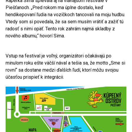
Raperka Sima spievala aj na vlaňajšom festivale v
Piešťanoch. „Pred rokom ma úplne dostalo, keď
hendikepovaní ľudia na vozíčkoch tancovali na moju hudbu.
Vtedy som si povedala, že sa sem musím vrátiť a zažiť tú
radosť s nimi opäť. Tento rok zahrám najmä skladby z
nového albumu,“ hovorí Sima.
Vstup na festival je voľný, organizátori očakávajú po
minulom roku ešte väčší nával a tešia sa, že motto „Sme si
rovní“ sa dostane medzi ďalších ľudí, ktorí môžu svojou
účasťou prispieť k integrácii.