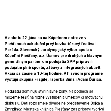
V sobotu 22. júna sa na Kúpeľnom ostrove v
Piešťanoch uskutoční prvý bezbariérový festival
Paráda. Slovenský paralympijský výbor spolu s
Kúpeľmi Piešťany, o.z. Úsmev pre druhých a hlavným
generálnym partnerom podujatia SPP pripravili
podujatie plné športu, zábavy a integračných aktivít.
Akcia sa začne o 10-tej hodine. V hlavnom programe
vystúpi skupina Fragile, raperka Sima i Adam Ďurica.
Podujatiu dominujú štyri hlavné zóny. Na pódiách sa
môžeme tešiť na rôzne vystúpenia umelcov či motivačnú
diskusiu. Deti rozosmeje divadelné predstavenie Bojka a
Zmrzlinky, Mestská knižnica Piešťany zas pripraví tvorivé