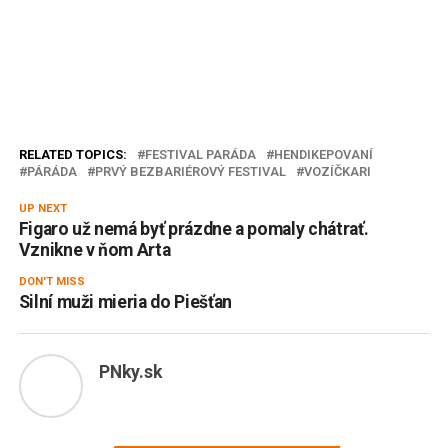
RELATED TOPICS:
FESTIVAL PARÁDA
HENDIKEPOVANÍ
PÁRÁDA
PRVÝ BEZBARIÉROVÝ FESTIVAL
VOZÍČKARI
UP NEXT
Figaro už nemá byť prázdne a pomaly chátrať.
Vznikne v ňom Arta
DON'T MISS
Silní muži mieria do Piešťan
PNky.sk