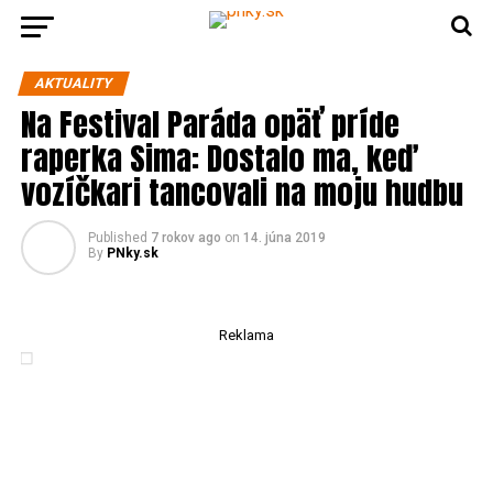
AKTUALITY
Na Festival Paráda opäť príde
raperka Sima: Dostalo ma, keď
vozíčkari tancovali na moju hudbu
Published
7 rokov ago
on
14. júna 2019
By
PNky.sk
Reklama