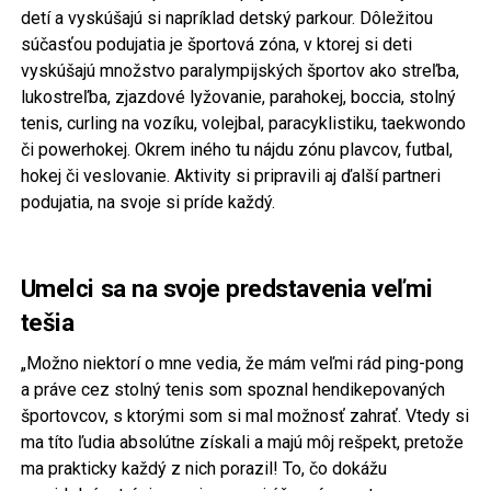
detí a vyskúšajú si napríklad detský parkour. Dôležitou
súčasťou podujatia je športová zóna, v ktorej si deti
vyskúšajú množstvo paralympijských športov ako streľba,
lukostreľba, zjazdové lyžovanie, parahokej, boccia, stolný
tenis, curling na vozíku, volejbal, paracyklistiku, taekwondo
či powerhokej. Okrem iného tu nájdu zónu plavcov, futbal,
hokej či veslovanie. Aktivity si pripravili aj ďalší partneri
podujatia, na svoje si príde každý.
Umelci sa na svoje predstavenia veľmi
tešia
„Možno niektorí o mne vedia, že mám veľmi rád ping-pong
a práve cez stolný tenis som spoznal hendikepovaných
športovcov, s ktorými som si mal možnosť zahrať. Vtedy si
ma títo ľudia absolútne získali a majú môj rešpekt, pretože
ma prakticky každý z nich porazil! To, čo dokážu