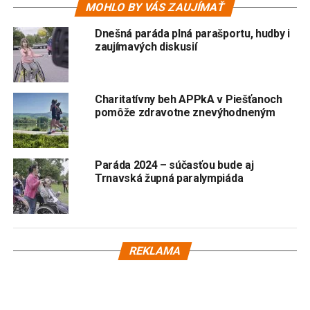
MOHLO BY VÁS ZAUJÍMAŤ
Dnešná paráda plná parašportu, hudby i
zaujímavých diskusií
Charitatívny beh APPkA v Piešťanoch
pomôže zdravotne znevýhodneným
Paráda 2024 – súčasťou bude aj
Trnavská župná paralympiáda
REKLAMA