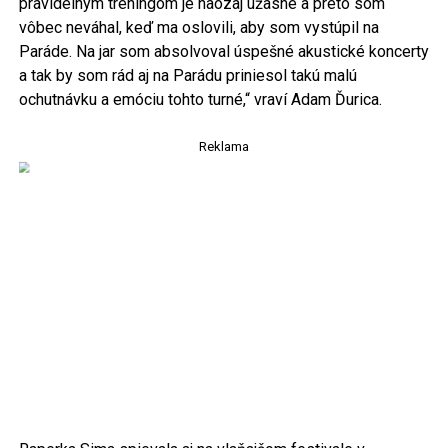
pravidelným tréningom je naozaj úžasné a preto som
vôbec neváhal, keď ma oslovili, aby som vystúpil na
Paráde. Na jar som absolvoval úspešné akustické koncerty
a tak by som rád aj na Parádu priniesol takú malú
ochutnávku a emóciu tohto turné,“ vraví Adam Ďurica.
Reklama