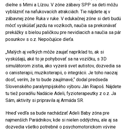
dielne s Mimi a Lízou. V zóne zábavy SPP sa deti môžu
vyblázniť na nafukovacích atrakciách. Tie nájdete aj v
zábavnej zóne Ruka v ruke. V edukačnej zóne si deti budú
môcť vyskúšať jazdu na vozíkoch, naučia sa prekonávať
prekážky s bielou paličkou pre nevidiacich a naučia sa pár
posunkov s o.z. Nepočujúce dieťa.
„Malých aj veľkých môže zaujať napríklad to, ak si
vyskúšajú, aké to je pohybovať sa na vozíčku, s 3D
simulátorom zistia, ako vyzerá svet autistov, dozvedia sa
o canisterapii, muzikoterapii, o integrácii. Je toho naozaj
dosť, verím, že to bude zaujímavé,“ dodal predseda
Slovenského paralympijského výboru Ján Riapoš. Nájdete
tu tiež poradňu Nadácie Adeli, fyzioterapeutky z o.z. Ja
Sám, aktivity si pripravila aj Armáda SR.
Hneď vedľa sa bude nachádzať Adeli Baby zóna pre
najmenších Parádnikov, kde si nielen oddýchnu, ale aj sa
dozvedia všetko potrebné o psychomotorickom vývine