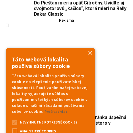
Do Piešťan mieria opäť Citroëny. Uvidíte aj
dvojmotorovú „kačicu“, ktorá mieri na Rally
Dakar Classic
Reklama
×
Táto webová lokalita
používa súbory cookie
Táto webová lokalita používa súbory
cookie na zlepšenie používateľskej
skúsenosti. Používaním našej webovej
lokality vyjadrujete súhlas s
používaním všetkých súborov cookie v
súlade s našimi zásadami používania
súborov cookie.
Prečítať viac
ŠPORT
4 dni ago
Veslovanie: Piešťanská veteránka úspešná
NEVYHNUTNE POTREBNÉ COOKIES
na prestížnej regate Euromasters v
Mníchove
ANALYTICKÉ COOKIES