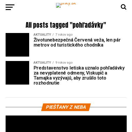
All posts tagged "pohľadávky"
AKTUALITY
7 rokov ago
Životunebezpečná Červená veža, len pár
metrov od turistického chodníka
AKTUALITY
9 rokov ago
Predstavenstvo letiska uznalo pohľadávky
za nevyplatené odmeny, Viskupič a
Tamajka vyzývajú, aby zrušilo toto
rozhodnutie
Vi
PIEŠŤANY Z NEBA
pr