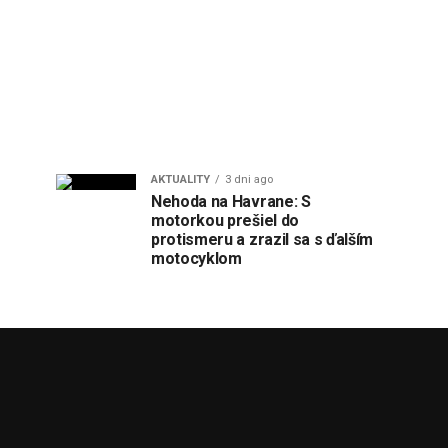
AKTUALITY
3 dni ago
Nehoda na Havrane: S
motorkou prešiel do
protismeru a zrazil sa s ďalším
motocyklom