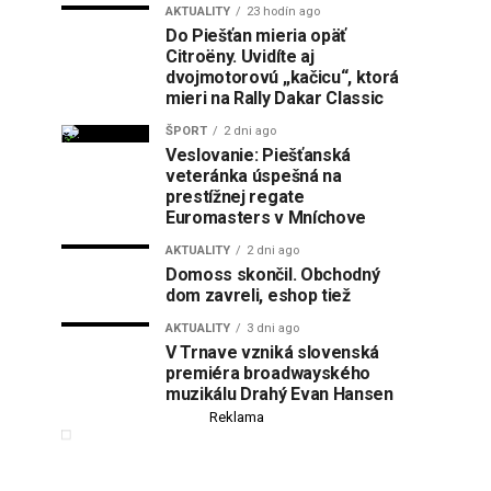
AKTUALITY
23 hodín ago
Do Piešťan mieria opäť
Citroëny. Uvidíte aj
dvojmotorovú „kačicu“, ktorá
mieri na Rally Dakar Classic
ŠPORT
2 dni ago
Veslovanie: Piešťanská
veteránka úspešná na
prestížnej regate
Euromasters v Mníchove
AKTUALITY
2 dni ago
Domoss skončil. Obchodný
dom zavreli, eshop tiež
AKTUALITY
3 dni ago
V Trnave vzniká slovenská
premiéra broadwayského
muzikálu Drahý Evan Hansen
Reklama