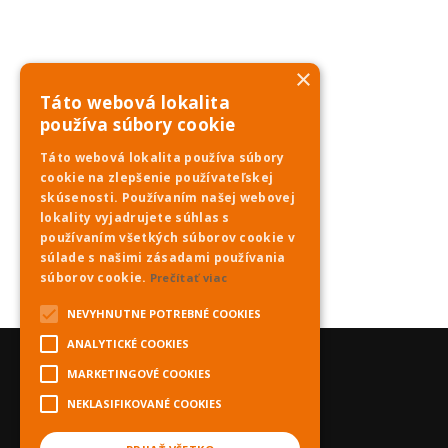
×
Táto webová lokalita
používa súbory cookie
Táto webová lokalita používa súbory
cookie na zlepšenie používateľskej
skúsenosti. Používaním našej webovej
lokality vyjadrujete súhlas s
používaním všetkých súborov cookie v
súlade s našimi zásadami používania
súborov cookie.
Prečítať viac
NEVYHNUTNE POTREBNÉ COOKIES
ANALYTICKÉ COOKIES
MARKETINGOVÉ COOKIES
NEKLASIFIKOVANÉ COOKIES