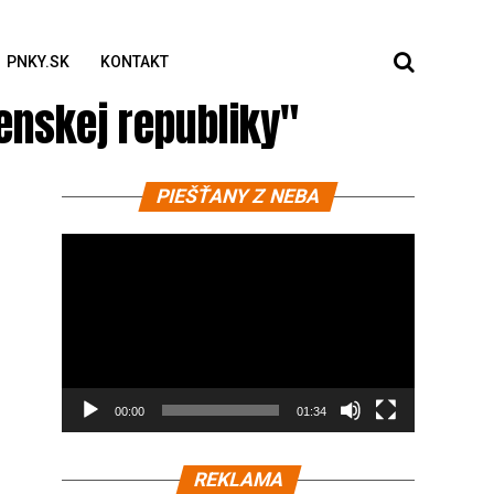
PNKY.SK
KONTAKT
enskej republiky"
Video
PIEŠŤANY Z NEBA
prehrávač
00:00
01:34
REKLAMA