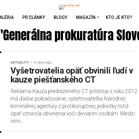
ALÉRIA
PR ČLÁNKY
BLOGY
MAGAZÍN
KTO JE KTO?
 "Generálna prokuratúra Slov
AKTUALITY
9 rokov ago
Vyšetrovatelia opäť obvinili ľudí v
kauze piešťanského CT
Reklama Kauza predraženého CT prístroja z roku 2012
má ďalšie pokračovanie, vyšetrovateľka Národnej
kriminálnej agentúry z protikorupčnej jednotky totiž
opäť vzniesla obvinenia voči deviatim osobám. Medzi
nimi...