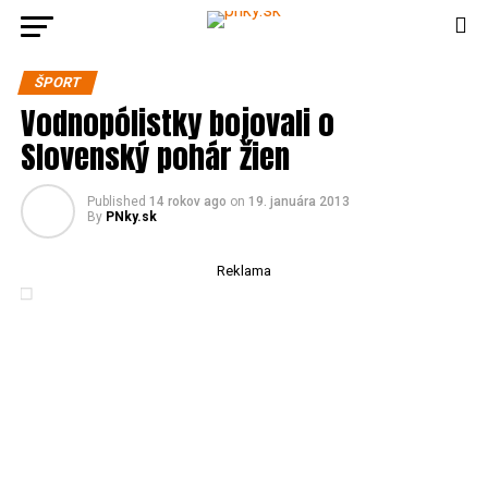
ŠPORT
Vodnopólistky bojovali o
Slovenský pohár žien
Published
14 rokov ago
on
19. januára 2013
By
PNky.sk
Reklama