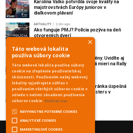
Karolina Valko potvrdila svoje kvality na
majstrovstvách Európy juniorov v
diaľkovom plávaní
AKTUALITY
2 dni ago
Ako funguje PMJ? Polícia pozýva na deň
otvorených dverí
×
Táto webová lokalita
AKTUALITY
3 dni ago
používa súbory cookie
Do Piešťan mieria opäť Citroëny. Uvidíte aj
dvojmotorovú „kačicu“, ktorá mieri na Rally
Táto webová lokalita používa súbory
Dakar Classic
cookie na zlepšenie používateľskej
skúsenosti. Používaním našej webovej
ŠPORT
4 dni ago
lokality vyjadrujete súhlas s
Veslovanie: Piešťanská veteránka úspešná
používaním všetkých súborov cookie v
na prestížnej regate Euromasters v
súlade s našimi zásadami používania
Mníchove
súborov cookie.
Prečítať viac
NEVYHNUTNE POTREBNÉ COOKIES
ANALYTICKÉ COOKIES
MARKETINGOVÉ COOKIES