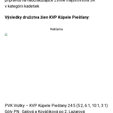
prípravou na nadchádzajúce Zimné majstrovstvá SR
v kategórii kadetiek
Výsledky družstva žien KVP Kúpele Piešťany:
Reklama
PVK Vrútky – KVP Kúpele Pieštany 24:5 (5:2, 6:1, 10:1, 3:1)
Góly PN : Galová a Kováčiková po 2, Lazarová