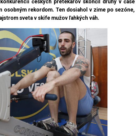
j konkurencii českých pretekárov skončil druhý v čase
jim osobným rekordom. Ten dosiahol v zime po sezóne,
jstrom sveta v skife mužov ľahkých váh.