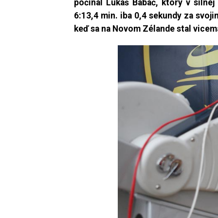
počínal Lukáš Babač, ktorý v silne
6:13,4 min. iba 0,4 sekundy za svo
keď sa na Novom Zélande stal vicema