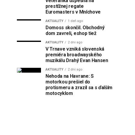
veteránka úspešná na
prestížnej regate
Euromasters v Mníchove
AKTUALITY
1 deň ago
Domoss skončil. Obchodný
dom zavreli, eshop tiež
AKTUALITY
2 dni ago
V Trnave vzniká slovenská
premiéra broadwayského
muzikálu Drahý Evan Hansen
AKTUALITY
2 dni ago
Nehoda na Havrane: S
motorkou prešiel do
protismeru a zrazil sa s ďalším
motocyklom