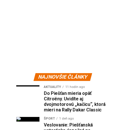
NAJNOVŠIE ČLÁNKY
AKTUALITY
11 hodín ago
Do Piešťan mieria opäť
Citroëny. Uvidíte aj
dvojmotorovú „kačicu“, ktorá
mieri na Rally Dakar Classic
ŠPORT
1 deň ago
Veslovanie: Piešťanská