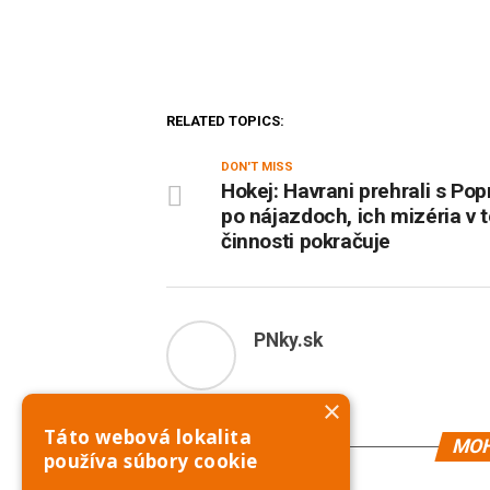
RELATED TOPICS:
DON'T MISS
Hokej: Havrani prehrali s Po
po nájazdoch, ich mizéria v t
činnosti pokračuje
PNky.sk
×
Táto webová lokalita
MOH
používa súbory cookie