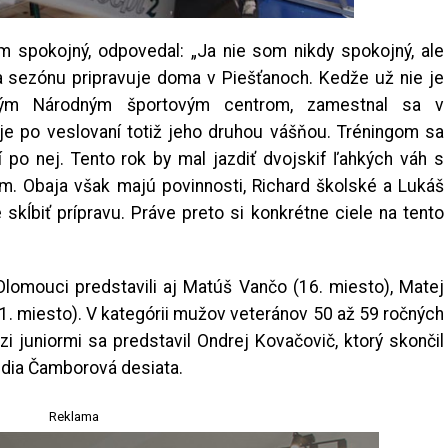
 spokojný, odpovedal: „Ja nie som nikdy spokojný, ale
 sezónu pripravuje doma v Piešťanoch. Kedže už nie je
eným Národným športovým centrom, zamestnal sa v
je po veslovaní totiž jeho druhou vášňou. Tréningom sa
po nej. Tento rok by mal jazdiť dvojskif ľahkých váh s
. Obaja však majú povinnosti, Richard školské a Lukáš
skĺbiť prípravu. Práve preto si konkrétne ciele na tento
lomouci predstavili aj Matúš Vančo (16. miesto), Matej
1. miesto). V kategórii mužov veteránov 50 až 59 ročných
i juniormi sa predstavil Ondrej Kovačovič, ktorý skončil
udia Čamborová desiata.
Reklama