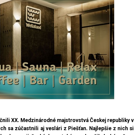
čnili XX. Medzinárodné majstrovstvá Českej republiky v
ch sa zúčastnili aj veslári z Piešťan. Najlepšie z nich si