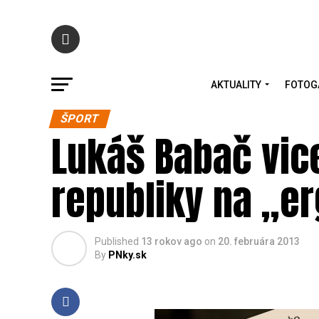
AKTUALITY
FOTOG
ŠPORT
Lukáš Babač vic
republiky na „er
Published
13 rokov ago
on
20. februára 2013
By
PNky.sk