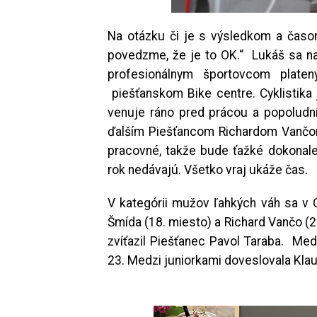
Na otázku či je s výsledkom a časom
povedzme, že je to OK.“ Lukáš sa na
profesionálnym športovcom plat
piešťanskom Bike centre. Cyklistika 
venuje ráno pred prácou a popoludní 
ďalším Piešťancom Richardom Vančom
pracovné, takže bude ťažké dokonale 
rok nedávajú. Všetko vraj ukáže čas.
V kategórii mužov ľahkých váh sa v O
Šmída (18. miesto) a Richard Vančo (2
zvíťazil Piešťanec Pavol Taraba. Medz
23. Medzi juniorkami doveslovala Kla