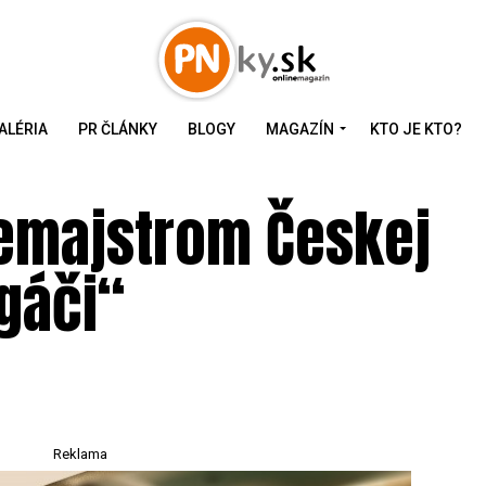
ALÉRIA
PR ČLÁNKY
BLOGY
MAGAZÍN
KTO JE KTO?
emajstrom Českej
gáči“
Reklama