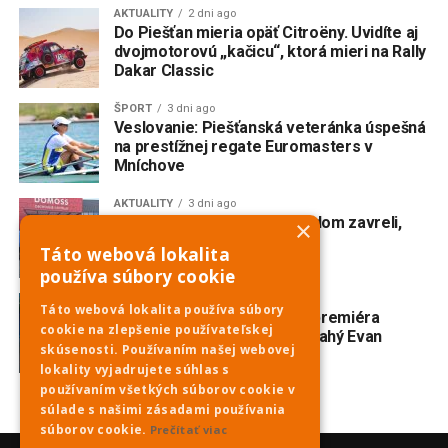
AKTUALITY
2 dni ago
Do Piešťan mieria opäť Citroëny. Uvidíte aj
dvojmotorovú „kačicu“, ktorá mieri na Rally
Dakar Classic
ŠPORT
3 dni ago
Veslovanie: Piešťanská veteránka úspešná
na prestížnej regate Euromasters v
Mníchove
AKTUALITY
3 dni ago
Domoss skončil. Obchodný dom zavreli,
×
eshop tiež
Táto webová lokalita
používa súbory cookie
AKTUALITY
4 dni ago
Táto webová lokalita používa súbory
V Trnave vzniká slovenská premiéra
cookie na zlepšenie používateľskej
broadwayského muzikálu Drahý Evan
skúsenosti. Používaním našej webovej
Hansen
lokality vyjadrujete súhlas s
používaním všetkých súborov cookie v
súlade s našimi zásadami používania
súborov cookie.
Prečítať viac