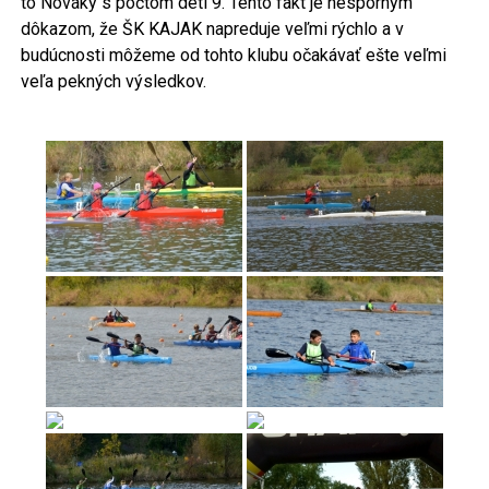
to Nováky s počtom detí 9. Tento fakt je nesporným
dôkazom, že ŠK KAJAK napreduje veľmi rýchlo a v
budúcnosti môžeme od tohto klubu očakávať ešte veľmi
veľa pekných výsledkov.