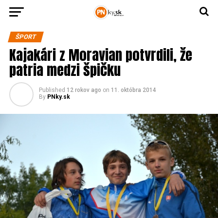
ŠPORT
Kajakári z Moravian potvrdili, že
patria medzi špičku
Published
12 rokov ago
on
11. októbra 2014
By
PNky.sk