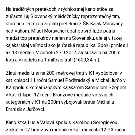
Na tradičných pretekoch v rýchlostnej kanoistike sa
zúčastnil aj Slovenský mládežnícky reprezentačný tím,
ktorého členmi sú aj piati pretekári z ŠK Kajak Moravany
nad Váhom. Mladí Moravanci opäť potvrdili, že patria
medzi top pretekárov nielen na Slovensku, ale aj v takej
kajakárskej veľmoci ako je Česká republika. Spolu priniesli
až 13 medailí. V sobotu 27.9.2014 sa súťažilo na 200m
trati a v nedeľu na 1 míľovej trati (1609,34 m).
Zlatú medailu si na 200-metrovej trati v K1 vypádloval v
kat. chlapci 11 roční Samuel Podhradský a Michal Jurčo v
K2 spolu s komárňanským kajakárom Samuelom Szépem
v kat. chlapci 12 roční. Bronzové medaile vo svojich
kategóriách v K1 na 200m vybojovali bratia Michal a
Branislav Jurčovci.
Kanoistka Lucia Valová spolu s Karolínou Seregiovou
získali v C2 bronzovú medailu v kat. dievčatá 12-13 ročné.