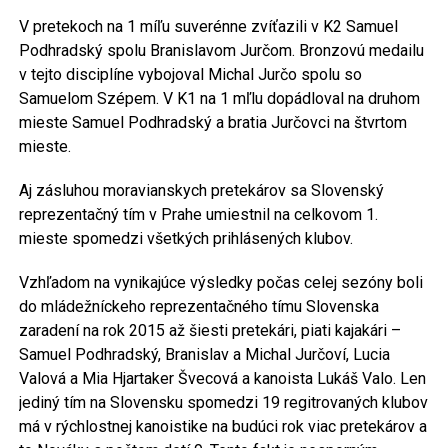
V pretekoch na 1 míľu suverénne zvíťazili v K2 Samuel
Podhradský spolu Branislavom Jurčom. Bronzovú medailu
v tejto disciplíne vybojoval Michal Jurčo spolu so
Samuelom Szépem. V K1 na 1 mľlu dopádloval na druhom
mieste Samuel Podhradský a bratia Jurčovci na štvrtom
mieste.
Aj zásluhou moravianskych pretekárov sa Slovenský
reprezentačný tím v Prahe umiestnil na celkovom 1.
mieste spomedzi všetkých prihlásených klubov.
Vzhľadom na vynikajúce výsledky počas celej sezóny boli
do mládežníckeho reprezentačného tímu Slovenska
zaradení na rok 2015 až šiesti pretekári, piati kajakári –
Samuel Podhradský, Branislav a Michal Jurčoví, Lucia
Valová a Mia Hjartaker Švecová a kanoista Lukáš Valo. Len
jediný tím na Slovensku spomedzi 19 regitrovaných klubov
má v rýchlostnej kanoistike na budúci rok viac pretekárov a