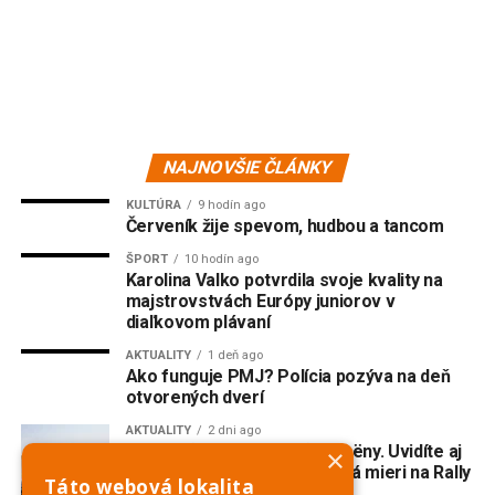
NAJNOVŠIE ČLÁNKY
KULTÚRA
9 hodín ago
Červeník žije spevom, hudbou a tancom
ŠPORT
10 hodín ago
Karolina Valko potvrdila svoje kvality na
majstrovstvách Európy juniorov v
diaľkovom plávaní
AKTUALITY
1 deň ago
Ako funguje PMJ? Polícia pozýva na deň
otvorených dverí
AKTUALITY
2 dni ago
Do Piešťan mieria opäť Citroëny. Uvidíte aj
×
dvojmotorovú „kačicu“, ktorá mieri na Rally
Táto webová lokalita
Dakar Classic