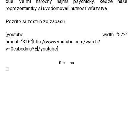
duel veľmi náročný najmä psychicky, keďže naše
reprezentantky si uvedomovali nutnosť víťazstva.
Pozrite si zostrih zo zápasu:
[youtube width=“522″
height=“316″]http://www.youtube.com/watch?
v=0cubcdniuYE[/youtube]
Reklama