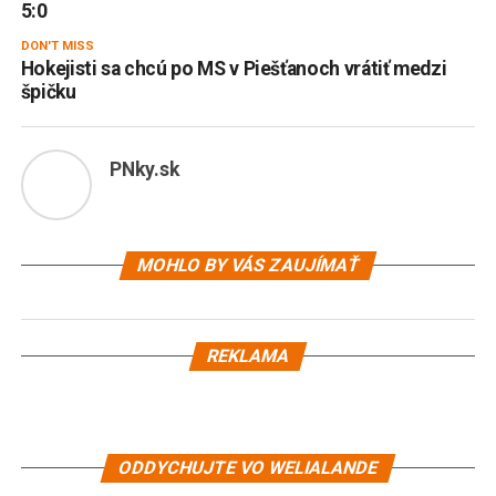
5:0
DON'T MISS
Hokejisti sa chcú po MS v Piešťanoch vrátiť medzi
špičku
PNky.sk
MOHLO BY VÁS ZAUJÍMAŤ
REKLAMA
ODDYCHUJTE VO WELIALANDE