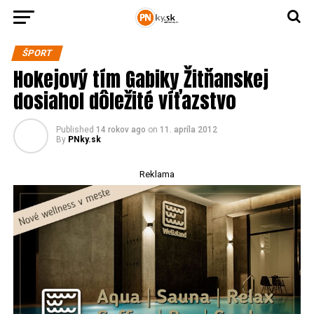
ŠPORT
Hokejový tím Gabiky Žitňanskej
dosiahol dôležité víťazstvo
Published
14 rokov ago
on
11. apríla 2012
By
PNky.sk
Reklama