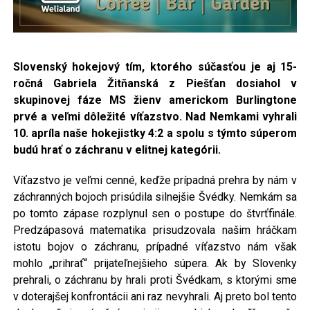
Slovenský hokejový tím, ktorého súčasťou je aj 15-
ročná Gabriela Žitňanská z Piešťan dosiahol
v
skupinovej fáze MS žienv americkom Burlingtone
prvé a veľmi dôležité víťazstvo. Nad Nemkami vyhrali
10. apríla naše hokejistky 4:2 a spolu s týmto súperom
budú hrať o záchranu v elitnej kategórii.
Víťazstvo je veľmi cenné, keďže prípadná prehra by nám v
záchranných bojoch prisúdila silnejšie Švédky. Nemkám sa
po tomto zápase rozplynul sen o postupe do štvrťfinále.
Predzápasová matematika prisudzovala našim hráčkam
istotu bojov o záchranu, prípadné víťazstvo nám však
mohlo „prihrať“ prijateľnejšieho súpera. Ak by Slovenky
prehrali, o záchranu by hrali proti Švédkam, s ktorými sme
v doterajšej konfrontácii ani raz nevyhrali. Aj preto bol tento