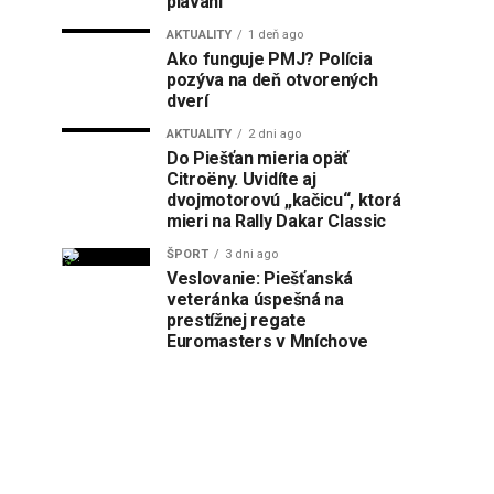
plávaní
AKTUALITY
1 deň ago
Ako funguje PMJ? Polícia
pozýva na deň otvorených
dverí
AKTUALITY
2 dni ago
Do Piešťan mieria opäť
Citroëny. Uvidíte aj
dvojmotorovú „kačicu“, ktorá
mieri na Rally Dakar Classic
ŠPORT
3 dni ago
Veslovanie: Piešťanská
veteránka úspešná na
prestížnej regate
Euromasters v Mníchove