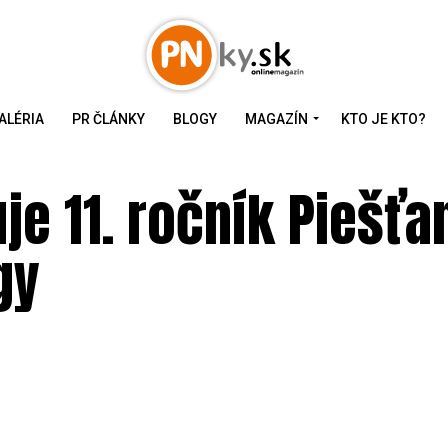
ALÉRIA
PR ČLÁNKY
BLOGY
MAGAZÍN
KTO JE KTO?
uje 11. ročník Piešťa
gy