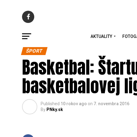
AKTUALITY
FOTOG
ŠPORT
Basketbal: Štart
basketbalovej li
Published
10 rokov ago
on
7. novembra 2016
By
PNky.sk