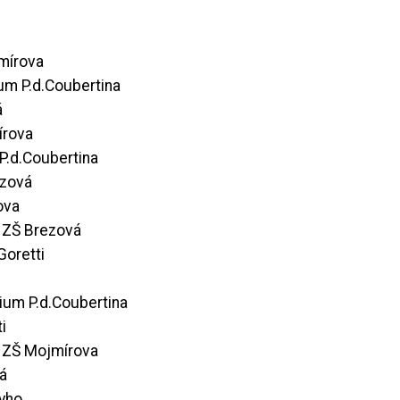
mírova
um P.d.Coubertina
á
írova
P.d.Coubertina
ezová
ova
 ZŠ Brezová
Goretti
ium P.d.Coubertina
i
– ZŠ Mojmírova
á
byho