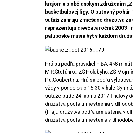
krajom a s občianskym združením „Zo
basketbalovej ligy. O putovný pohár 
súťaži zahrajú zmiešané družstvá zá
reprezentujú dievčatá ročník 2003 i 
palubovke musia byť v každom družst
Hrá sa podľa pravidiel FIBA, 4×8 minút
M.R.Štefánika, ZŠ Holubyho, ZŠ Mojmí
P.d.Coubertina. Hrá sa podľa vylosov
vždy v pondelok o 16.30 v hale Gymnáz
súťaže bude 24. apríla 2017 finálový d
družstvá podľa umiestnenia v dlhodobe
(hrajú družstvá podľa umiestenia v dlho
družstvá podľa umiestenia v dlhodobej 