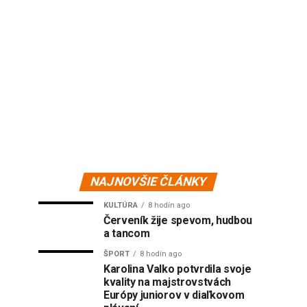
NAJNOVŠIE ČLÁNKY
KULTÚRA
8 hodín ago
Červeník žije spevom, hudbou
a tancom
ŠPORT
8 hodín ago
Karolina Valko potvrdila svoje
kvality na majstrovstvách
Európy juniorov v diaľkovom