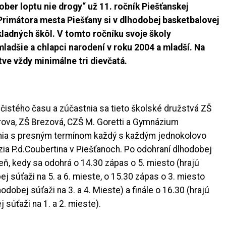
ber loptu nie drogy“ už 11. ročník Piešťanskej
Primátora mesta Piešťany si v dlhodobej basketbalovej
kladných škôl. V tomto ročníku svoje školy
mladšie a chlapci narodení v roku 2004 a mladší. Na
ve vždy minimálne tri dievčatá.
 čistého času a zúčastnia sa tieto školské družstvá ZŠ
rova, ZŠ Brezová, CZŠ M. Goretti a Gymnázium
ania s presným termínom každý s každým jednokolovo
ia P.d.Coubertina v Piešťanoch. Po odohraní dlhodobej
eň, kedy sa odohrá o 14.30 zápas o 5. miesto (hrajú
j súťaži na 5. a 6. mieste, o 15.30 zápas o 3. miesto
dobej súťaži na 3. a 4. Mieste) a finále o 16.30 (hrajú
súťaži na 1. a 2. mieste).