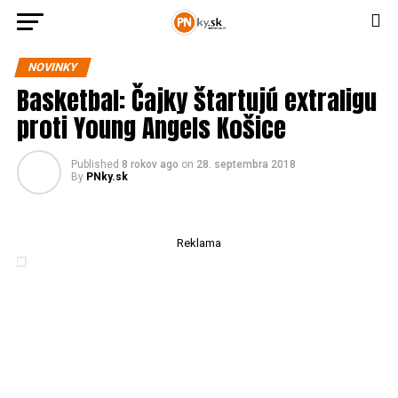
NOVINKY
Basketbal: Čajky štartujú extraligu
proti Young Angels Košice
Published
8 rokov ago
on
28. septembra 2018
By
PNky.sk
Reklama