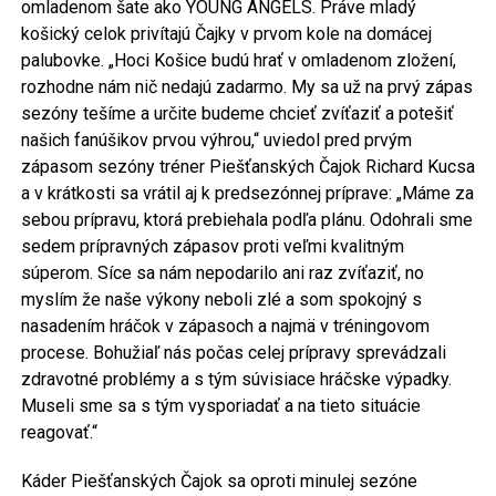
omladenom šate ako YOUNG ANGELS. Práve mladý
košický celok privítajú Čajky v prvom kole na domácej
palubovke. „Hoci Košice budú hrať v omladenom zložení,
rozhodne nám nič nedajú zadarmo. My sa už na prvý zápas
sezóny tešíme a určite budeme chcieť zvíťaziť a potešiť
našich fanúšikov prvou výhrou,“ uviedol pred prvým
zápasom sezóny tréner Piešťanských Čajok Richard Kucsa
a v krátkosti sa vrátil aj k predsezónnej príprave: „Máme za
sebou prípravu, ktorá prebiehala podľa plánu. Odohrali sme
sedem prípravných zápasov proti veľmi kvalitným
súperom. Síce sa nám nepodarilo ani raz zvíťaziť, no
myslím že naše výkony neboli zlé a som spokojný s
nasadením hráčok v zápasoch a najmä v tréningovom
procese. Bohužiaľ nás počas celej prípravy sprevádzali
zdravotné problémy a s tým súvisiace hráčske výpadky.
Museli sme sa s tým vysporiadať a na tieto situácie
reagovať.“
Káder Piešťanských Čajok sa oproti minulej sezóne