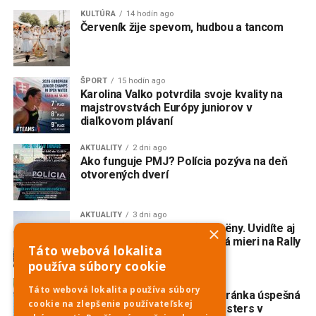
KULTÚRA
14 hodín ago
Červeník žije spevom, hudbou a tancom
ŠPORT
15 hodín ago
Karolina Valko potvrdila svoje kvality na
majstrovstvách Európy juniorov v
diaľkovom plávaní
AKTUALITY
2 dni ago
Ako funguje PMJ? Polícia pozýva na deň
otvorených dverí
AKTUALITY
3 dni ago
Do Piešťan mieria opäť Citroëny. Uvidíte aj
×
dvojmotorovú „kačicu“, ktorá mieri na Rally
Táto webová lokalita
Dakar Classic
používa súbory cookie
ŠPORT
4 dni ago
Táto webová lokalita používa súbory
Veslovanie: Piešťanská veteránka úspešná
cookie na zlepšenie používateľskej
na prestížnej regate Euromasters v