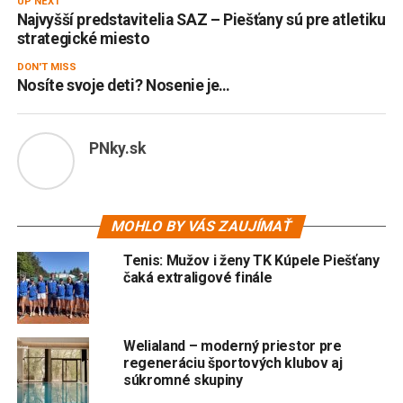
UP NEXT
Najvyšší predstavitelia SAZ – Piešťany sú pre atletiku
strategické miesto
DON'T MISS
Nosíte svoje deti? Nosenie je…
PNky.sk
MOHLO BY VÁS ZAUJÍMAŤ
Tenis: Mužov i ženy TK Kúpele Piešťany
čaká extraligové finále
Welialand – moderný priestor pre
regeneráciu športových klubov aj
súkromné skupiny