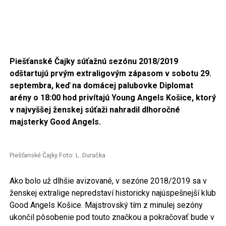
Piešťanské Čajky súťažnú sezónu 2018/2019
odštartujú prvým extraligovým zápasom v sobotu 29.
septembra, keď na domácej palubovke Diplomat
arény o 18:00 hod privítajú Young Angels Košice, ktorý
v najvyššej ženskej súťaži nahradil dlhoročné
majsterky Good Angels.
Piešťanské Čajky Foto: L. Duračka
Ako bolo už dlhšie avizované, v sezóne 2018/2019 sa v
ženskej extralige nepredstaví historicky najúspešnejší klub
Good Angels Košice. Majstrovský tím z minulej sezóny
ukončil pôsobenie pod touto značkou a pokračovať bude v