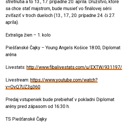
stretnutia a to 13., 17. prípadne 20. apríla. Družstvo, ktoré
sa chce stať majstrom, bude musieť vo finálovej sérii
zvíťaziť v troch dueloch (13., 17., 20. prípadne 24. či 27.
apríla).
Extraliga žien – 1. kolo
Piešťanské Čajky – Young Angels Košice 18:00, Diplomat
aréna
Livestats:
http://www.fibalivestats.com/u/EXTW/931197/
Livestream:
https://www.youtube.com/watch?
v=OvQ7UZ3g360
Predaj vstupeniek bude prebiehať v pokladni Diplomat
arény pred zápasom od 16:30 h.
TS Piešťanské Čajky