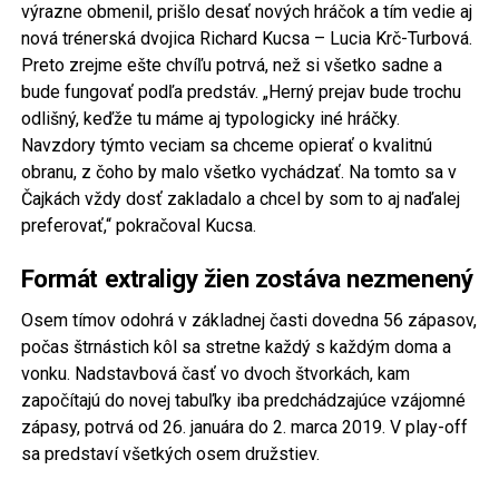
výrazne obmenil, prišlo desať nových hráčok a tím vedie aj
nová trénerská dvojica Richard Kucsa – Lucia Krč-Turbová.
Preto zrejme ešte chvíľu potrvá, než si všetko sadne a
bude fungovať podľa predstáv. „Herný prejav bude trochu
odlišný, keďže tu máme aj typologicky iné hráčky.
Navzdory týmto veciam sa chceme opierať o kvalitnú
obranu, z čoho by malo všetko vychádzať. Na tomto sa v
Čajkách vždy dosť zakladalo a chcel by som to aj naďalej
preferovať,“ pokračoval Kucsa.
Formát extraligy žien zostáva nezmenený
Osem tímov odohrá v základnej časti dovedna 56 zápasov,
počas štrnástich kôl sa stretne každý s každým doma a
vonku. Nadstavbová časť vo dvoch štvorkách, kam
započítajú do novej tabuľky iba predchádzajúce vzájomné
zápasy, potrvá od 26. januára do 2. marca 2019. V play-off
sa predstaví všetkých osem družstiev.