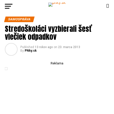
SAMOSPRÁVA
Stredoškoláci vyzbierali šesť
vlečiek odpadkov
Published
13 rokov ago
on
23. marca 2013
By
PNky.sk
Reklama