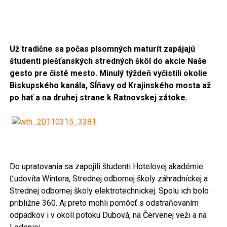
Už tradične sa počas písomných maturít zapájajú
študenti piešťanských stredných škôl do akcie
Naše
gesto pre čisté mesto. Minulý týždeň vyčistili okolie
Biskupského kanála, Sĺňavy od Krajinského mosta až
po hať a na druhej strane k Ratnovskej zátoke.
Do upratovania sa zapojili študenti Hotelovej akadémie
Ľudovíta Wintera, Strednej odbornej školy záhradníckej a
Strednej odbornej školy elektrotechnickej. Spolu ich bolo
približne 360. Aj preto mohli pomôcť s odstraňovaním
odpadkov i v okolí potoku Dubová, na Červenej veži a na