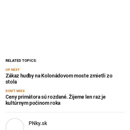
RELATED TOPICS:
UP NEXT
Zákaz hudby na Kolonádovom moste zmietli zo
stola
DON'T MISS
Ceny primátora sú rozdané. Žijeme len raz je
kultúrnym počinom roka
PNky.sk