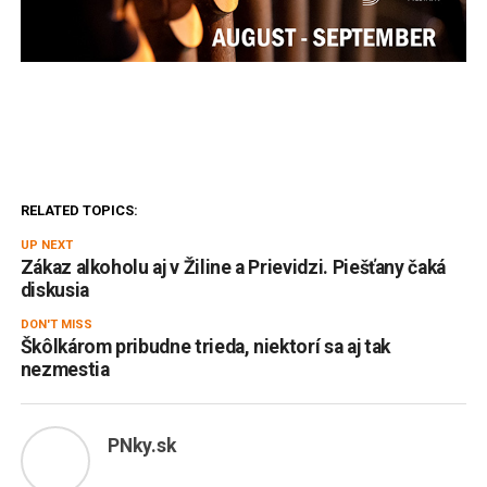
RELATED TOPICS:
UP NEXT
Zákaz alkoholu aj v Žiline a Prievidzi. Piešťany čaká
diskusia
DON'T MISS
Škôlkárom pribudne trieda, niektorí sa aj tak
nezmestia
PNky.sk