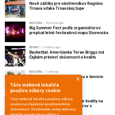
Nové zážitky pre návštevníkov Regiónu
Trnava vďaka Trnavskej župe
KULTÚRA
55 minút ago
Big Summer Fest podľa organizátorov
prepísal letnú festivalovú mapu Slovenska
ŠPORT
1 hodinu ago
Basketbal: Američanka Terae Briggs má
Čajkám priniesť skúsenosti a kvalitu
KULTÚRA
1 deň ago
Červeník žije spevom, hudbou a tancom
×
Táto webová lokalita
používa súbory cookie
ŠPORT
1 deň ago
Táto webová lokalita používa súbory
Karolina Valko potvrdila svoje kvality na
cookie na zlepšenie používateľskej
majstrovstvách Európy juniorov v
skúsenosti. Používaním našej webovej
diaľkovom plávaní
lokality vyjadrujete súhlas s