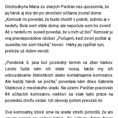
Dôchodkyňa Mária zo starých Piešťan nás upozornila, že
jej hárok aj dva dni po skončení sčítania zostal doma:
„Komisár mi povedal, že bude chodiť v piatok, sobotu aj v
nedeľu. Bola som stále doma, ale nepočula som ho zvoniť.
Až v nedeľu mi sused povedal, že u nich už bol.“ Komisár ju
vraj pravdepodobne obišiel. „Počujem, keď zvoní poštár aj
susedia, nie som hluchá,“ hovorí. Hárky jej vypĺňal syn,
pretože už dobre nevidí.
„Pondelok 6. júna bol posledný termín na zber hárkov.
Lenže ľudia nám ich stále nosia, takže my ich
odovzdávame štatistikom alebo kontaktujeme komisárov.
Ale každý hárok sa počíta,“ povedala nám dnes Gabriela
Stanková z mestského úradu. Na území Piešťan pracovalo
84 sčítacích komisárov, niektorí sa však tejto práce na
poslednú chvíľu vzdali. Ich obvody potom prevzali iní.
Dve komisárky, ktoré sme na úrade stretli potvrdili, že ani