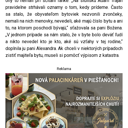
ony to nemali pri sčítaní ľahké. „Na sídlisku Adam Trajan
pravidelne strhávali oznamy o tom, kedy prídeme. Často
sa stalo, že obyvateľom bytoviek nezvonili zvončeky,
nemali na nich menovky, nevedeli, aké majú číslo bytu a ani
to, na ktorom poschodí bývajú,“ sťažovala sa pani Božena.
„V jednom prípade sa nám stalo, že v byte bolo deväť ľudí
a nikto nevedel kto je kto, aké sú vzťahy v tej rodine,“
doplnila ju pani Alexandra. Ak chceli v niektorých prípadoch
zistiť majiteľa bytu, museli si pomôcť výpisom z katastra.
Reklama