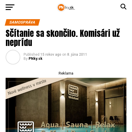
SAMOSPRÁVA
Sčítanie sa skončilo. Komisári už
neprídu
Published
15 rokov ago
on
8. júna 2011
By
PNky.sk
Reklama