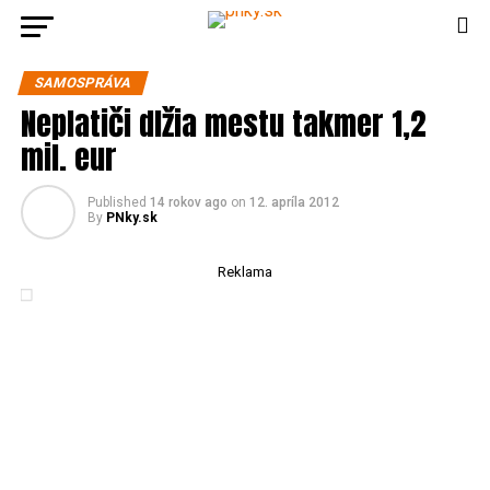
SAMOSPRÁVA
Neplatiči dlžia mestu takmer 1,2
mil. eur
Published
14 rokov ago
on
12. apríla 2012
By
PNky.sk
Reklama