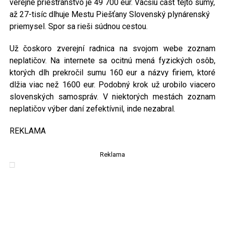
verejné priestranstvo je 49 700 eur. Väčšiu časť tejto sumy,
až 27-tisíc dlhuje Mestu Piešťany Slovenský plynárenský
priemysel. Spor sa rieši súdnou cestou.
Už čoskoro zverejní radnica na svojom webe zoznam
neplatičov. Na internete sa ocitnú mená fyzických osôb,
ktorých dlh prekročil sumu 160 eur a názvy firiem, ktoré
dlžia viac než 1600 eur. Podobný krok už urobilo viacero
slovenských samospráv. V niektorých mestách zoznam
neplatičov výber daní zefektívnil, inde nezabral.
REKLAMA
Reklama