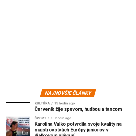
NAJNOVŠIE ČLÁNKY
KULTÚRA
13 hodín ago
Červeník žije spevom, hudbou a tancom
ŠPORT
13 hodín ago
Karolina Valko potvrdila svoje kvality na
majstrovstvách Európy juniorov v
diaľkovom plávaní