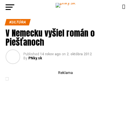
KULTÚRA
V Nemecku vyšiel román o
Piešťanoch
Published
14 rokov ago
on
2. októbra 2012
By
PNky.sk
Reklama