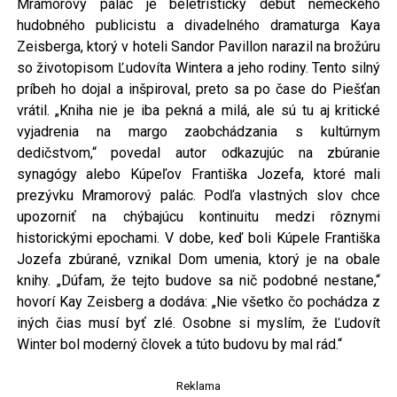
Mramorový palác je beletristický debut nemeckého
hudobného publicistu a divadelného dramaturga Kaya
Zeisberga, ktorý v hoteli Sandor Pavillon narazil na brožúru
so životopisom Ľudovíta Wintera a jeho rodiny. Tento silný
príbeh ho dojal a inšpiroval, preto sa po čase do Piešťan
vrátil. „Kniha nie je iba pekná a milá, ale sú tu aj kritické
vyjadrenia na margo zaobchádzania s kultúrnym
dedičstvom,“ povedal autor odkazujúc na zbúranie
synagógy alebo Kúpeľov Františka Jozefa, ktoré mali
prezývku Mramorový palác. Podľa vlastných slov chce
upozorniť na chýbajúcu kontinuitu medzi rôznymi
historickými epochami. V dobe, keď boli Kúpele Františka
Jozefa zbúrané, vznikal Dom umenia, ktorý je na obale
knihy. „Dúfam, že tejto budove sa nič podobné nestane,“
hovorí Kay Zeisberg a dodáva: „Nie všetko čo pochádza z
iných čias musí byť zlé. Osobne si myslím, že Ľudovít
Winter bol moderný človek a túto budovu by mal rád.“
Reklama