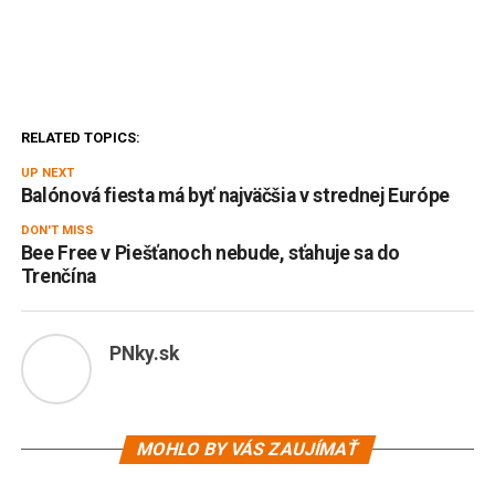
RELATED TOPICS:
UP NEXT
Balónová fiesta má byť najväčšia v strednej Európe
DON'T MISS
Bee Free v Piešťanoch nebude, sťahuje sa do
Trenčína
PNky.sk
MOHLO BY VÁS ZAUJÍMAŤ