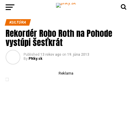
KULTÚRA
Rekordér Robo Roth na Pohode
vystúpi šesťkrát
Published
13 rokov ago
on
19. júna 2013
By
PNky.sk
Reklama