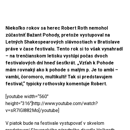
Niekoľko rokov sa herec Robert Roth nemohol
zúčastniť Bažant Pohody, pretože vystupoval na
Letných
Shakespearových slávnostiach v Bratislave
práve v čase festivalu. Tento rok si to však vynahradí
– na trenčianskom letisku vystúpi počas dvoch
festivalových dní hneď šesťkrát. „Vzťah k Pohode
mám rovnaký ako k pohode s malým p. Je to ambi –
vambi, čoromoro, multikulti! Tak si predstavujem
festival,“ typicky rothovsky komentuje Robert.
[youtube width=“560″
height=“316″]http://www.youtube.com/watch?
v=sR7IGl882Mo[/youtube]
V piatok bude na festivale vystupovať v skvelom