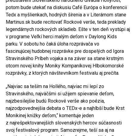
predstavení Slovenského národného divadla Hollyroth,
potom bude utekať na diskusiu Café Európa o konferencii
Tedx a myšlienkach, hodných šírenia a v Literárnom stane
Martinus.sk bude recitovať Rockové verše, teda preklady
legendárnych rockových skladieb. Ešte v ten deň vystúpi aj
v programe Veľkí herci malým deťom v Daylong Kids
parku. V sobotu ho čaká úloha rozprávača vo
fascinujúcej hudobnej rozprávke pre dospelých od Igora
Stravinského Príbeh vojaka a na záver sa stane krstným
otcom novej knihy Moniky Kompaníkovej Hlbokomorské
rozprávky, z ktorých návštevníkom festivalu aj prečíta.
„Najviac sa teším na Hollého, najviac mi lepí zo
Stravinského, najväčšmi si užijem spievanie deťom,
najzbesilejšie budú Rockové verše ako poézia,
najzodpovednejšia debata o TEDx-e a najhlbší bude Krst
Monikinej knižky deťom,“ komentuje jeden
z najrešpektovanejších slovenských hercov súčasnosti
svoj festivalový program. Samozrejme, teší sa aj na