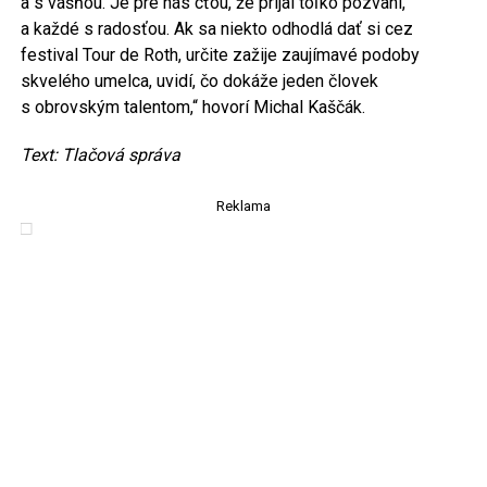
a s vášňou. Je pre nás cťou, že prijal toľko pozvaní,
a každé s radosťou. Ak sa niekto odhodlá dať si cez
festival Tour de Roth, určite zažije zaujímavé podoby
skvelého umelca, uvidí, čo dokáže jeden človek
s obrovským talentom,“ hovorí Michal Kaščák.
Text: Tlačová správa
Reklama