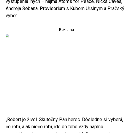
vystúpenia iných – najmä Atoms for Peace, Nicka Cavea,
Andreja Šebana, Provisorium s Kubom Ursinym a Pražský
výběr.
Reklama
„Robert je živel. Skutočný Pán herec. Dôsledne si vyberá,
čo robí, a ak niečo robí, ide do toho vždy naplno