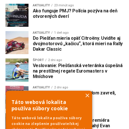
AKTUALITY
23 minút ago
Ako funguje PMJ? Polícia pozýva na deň
otvorených dverí
AKTUALITY
1 deň ago
Do Piešťan mieria opäť Citroëny. Uvidíte aj
dvojmotorovú „kačicu“, ktorá mieri na Rally
Dakar Classic
ŠPORT
2 dni ago
Veslovanie: Piešťanská veteránka úspešná
na prestížnej regate Euromasters v
Mníchove
AKTUALITY
2 dni ago
Domoss skončil. Obchodný dom zavreli,
×
eshop tiež
Táto webová lokalita
používa súbory cookie
AKTUALITY
3 dni ago
Táto webová lokalita používa súbory
V Trnave vzniká slovenská premiéra
cookie na zlepšenie používateľskej
broadwayského muzikálu Drahý Evan