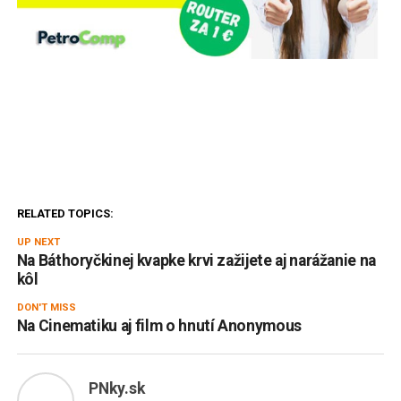
RELATED TOPICS:
UP NEXT
Na Báthoryčkinej kvapke krvi zažijete aj narážanie na
kôl
DON'T MISS
Na Cinematiku aj film o hnutí Anonymous
PNky.sk