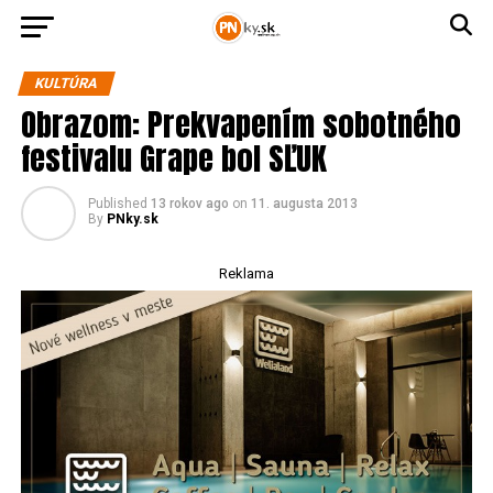
KULTÚRA
Obrazom: Prekvapením sobotného
festivalu Grape bol SĽUK
Published
13 rokov ago
on
11. augusta 2013
By
PNky.sk
Reklama