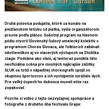
Druhá polovica podujatia, ktoré sa konalo na
piešťanskom letisku od piatka, vyšla organizátorom
presne
podľa plánov. Sobotný program na hlavnom
pódiu otvoril Slovenský ľudový umelecký kolektív s
programom Chorea Slovaca, ale folkloristi zabávali
návštevníkov aj vo viacerých výstupoch na Stolička
stage. Podobne ako vlani, aj tentoraz ponúkla táto
neoficiálna scéna pre mnohých najkrajšie zážitky.
SĽUK sa totiž v nápaditej choreografii spojil so
skupinou športovcov a ich vystúpenie vyrážalo dych.
Pre veľký úspech ho dokonca museli ešte raz
zopakovať.
Pozrite si video z tejto nezvyčajnej spolupráce a
fotografie z druhého dňa festivalu Grape: