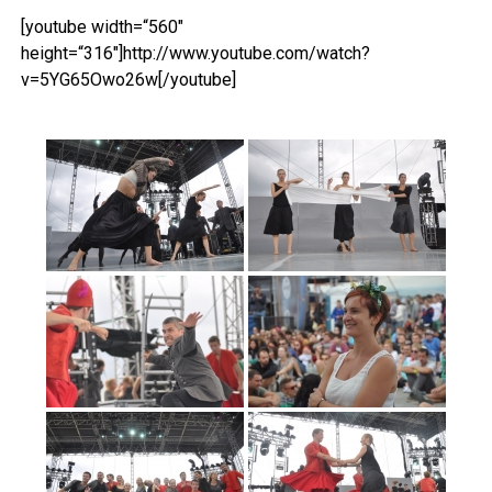
[youtube width=“560″
height=“316″]http://www.youtube.com/watch?
v=5YG65Owo26w[/youtube]