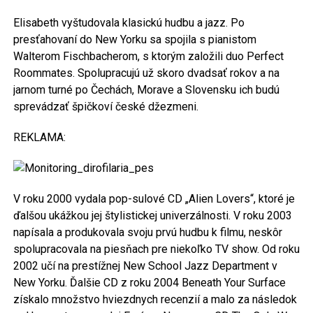
Elisabeth vyštudovala klasickú hudbu a jazz. Po
presťahovaní do New Yorku sa spojila s pianistom
Walterom Fischbacherom, s ktorým založili duo Perfect
Roommates. Spolupracujú už skoro dvadsať rokov a na
jarnom turné po Čechách, Morave a Slovensku ich budú
sprevádzať špičkoví české džezmeni.
REKLAMA:
V roku 2000 vydala pop-sulové CD „Alien Lovers“, ktoré je
ďalšou ukážkou jej štylistickej univerzálnosti. V roku 2003
napísala a produkovala svoju prvú hudbu k filmu, neskôr
spolupracovala na piesňach pre niekoľko TV show. Od roku
2002 učí na prestížnej New School Jazz Department v
New Yorku. Ďalšie CD z roku 2004 Beneath Your Surface
získalo množstvo hviezdnych recenzií a malo za následok