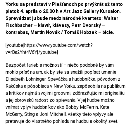
Yorku sa predstaví v Piešťanoch po prvýkrát už tento
piatok 4. apríla o 20.00 h v Art Jazz Gallery Kursalon.
Sprevádzať ju bude medzinárodné kvarteto: Walter
Fischbacher – klavír, klávesy, Petr Dvorský –
kontrabas, Martin Novák / Tomáš Hobzek – bicie.
[youtube]https://www.youtube.com/watch?
v=rBa2Ynt4V6Y[/youtube]
Bezpočet farieb a možností – niečo podobné by vám
mohlo prísť na um, ak by ste sa snažili popísať umenie
Elisabeth Lohninger. Speváčka a hudobníčka, pôvodom z
Rakúska a pôsobiaca v New Yorku, zapôsobila na publikum
a kritikov najmä svojimi groovmi, zdôrazňujúcimi originalitu
a jej obrovskú radosť zo spievania. V jej hudbe možno
vnímať vplyv hudobníkov ako Bobby McFerrin, Kate
McGarry, Sting a Joni Mitchell, všetky tieto vplyvy ale
pretavuje do vlastného pohľadu na hudbu a okolitý svet.