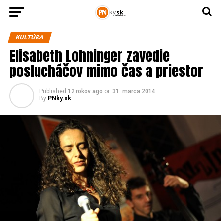
KULTÚRA
Elisabeth Lohninger zavedie
poslucháčov mimo čas a priestor
Published
12 rokov ago
on
31. marca 2014
By
PNky.sk