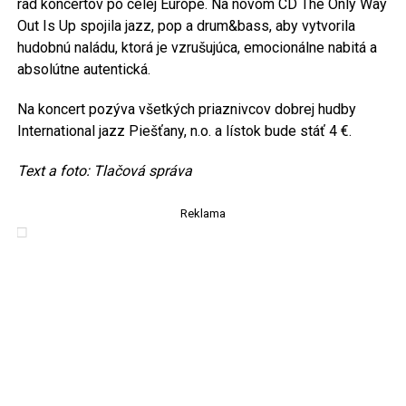
rad koncertov po celej Európe. Na novom CD The Only Way
Out Is Up spojila jazz, pop a drum&bass, aby vytvorila
hudobnú naládu, ktorá je vzrušujúca, emocionálne nabitá a
absolútne autentická.
Na koncert pozýva všetkých priaznivcov dobrej hudby
International jazz Piešťany, n.o. a lístok bude stáť 4 €.
Text a foto: Tlačová správa
Reklama