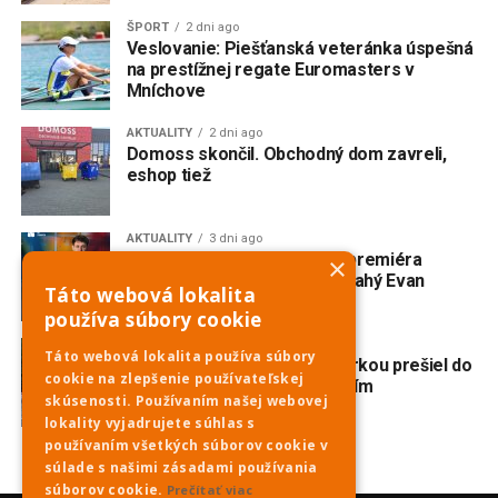
ŠPORT
2 dni ago
Veslovanie: Piešťanská veteránka úspešná
na prestížnej regate Euromasters v
Mníchove
AKTUALITY
2 dni ago
Domoss skončil. Obchodný dom zavreli,
eshop tiež
AKTUALITY
3 dni ago
V Trnave vzniká slovenská premiéra
×
broadwayského muzikálu Drahý Evan
Táto webová lokalita
Hansen
používa súbory cookie
AKTUALITY
3 dni ago
Táto webová lokalita používa súbory
Nehoda na Havrane: S motorkou prešiel do
cookie na zlepšenie používateľskej
protismeru a zrazil sa s ďalším
skúsenosti. Používaním našej webovej
motocyklom
lokality vyjadrujete súhlas s
používaním všetkých súborov cookie v
súlade s našimi zásadami používania
súborov cookie.
Prečítať viac