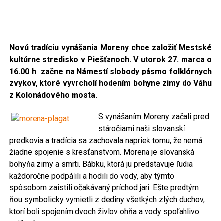
Novú tradíciu vynášania Moreny chce založiť Mestské
kultúrne stredisko v Piešťanoch. V utorok 27. marca o
16.00 h
začne na Námestí slobody
pásmo folklórnych
zvykov, ktoré vyvrcholí hodením bohyne zimy do Váhu
z Kolonádového mosta.
S vynášaním Moreny začali pred
stáročiami naši slovanskí
predkovia a tradícia sa zachovala napriek tomu, že nemá
žiadne spojenie s kresťanstvom. Morena je slovanská
bohyňa zimy a smrti. Bábku, ktorá ju predstavuje ľudia
každoročne podpálili a hodili do vody, aby týmto
spôsobom zaistili očakávaný príchod jari. Ešte predtým
ňou symbolicky vymietli z dediny všetkých zlých duchov,
ktorí boli spojením dvoch živlov ohňa a vody spoľahlivo