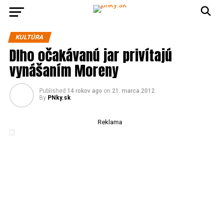
KULTÚRA
Dlho očakávanú jar privítajú
vynášaním Moreny
Published
14 rokov ago
on
21. marca 2012
By
PNky.sk
Reklama