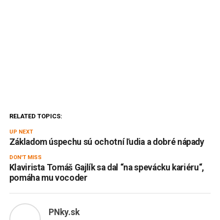
RELATED TOPICS:
UP NEXT
Základom úspechu sú ochotní ľudia a dobré nápady
DON'T MISS
Klavirista Tomáš Gajlík sa dal “na spevácku kariéru“,
pomáha mu vocoder
PNky.sk