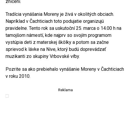
zničení.
Tradícia vynášania Moreny je živá v okolitých obciach.
Napríklad v Čachticiach toto podujatie organizujú
pravidelne. Tento rok sa uskutoční 25. marca o 14.00 h na
tamojšom námestí, kde najprv so svojím programom
vystúpia deti z materskej škôlky a potom sa začne
sprievod k lávke na Nive, ktorý budú doprevádzať
muzikanti zo skupiny Vrbovské vŕby.
Pozrite sa ako prebiehalo vynášanie Moreny v Čachticiach
v roku 2010.
Reklama