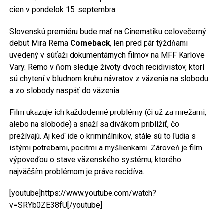
cien v pondelok 15. septembra.
Slovenskú premiéru bude mať na Cinematiku celovečerný
debut Mira Rema
Comeback
, len pred pár týždňami
uvedený v súťaži dokumentárnych filmov na MFF Karlove
Vary. Remo v ňom sleduje životy dvoch recidivistov, ktorí
sú chytení v bludnom kruhu návratov z väzenia na slobodu
a zo slobody naspäť do väzenia.
Film ukazuje ich každodenné problémy (či už za mrežami,
alebo na slobode) a snaží sa divákom priblížiť, čo
prežívajú. Aj keď ide o kriminálnikov, stále sú to ľudia s
istými potrebami, pocitmi a myšlienkami. Zároveň je film
výpoveďou o stave väzenského systému, ktorého
najväčším problémom je práve recidíva.
[youtube]https://www.youtube.com/watch?
v=SRYb0ZE38fU[/youtube]