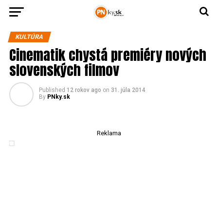
KULTÚRA
Cinematik chystá premiéry nových
slovenských filmov
Published
12 rokov ago
on
31. júla 2014
By
PNky.sk
Reklama