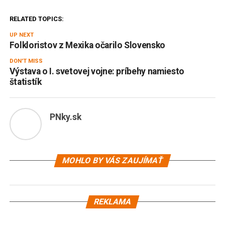
RELATED TOPICS:
UP NEXT
Folkloristov z Mexika očarilo Slovensko
DON'T MISS
Výstava o I. svetovej vojne: príbehy namiesto
štatistík
PNky.sk
MOHLO BY VÁS ZAUJÍMAŤ
REKLAMA