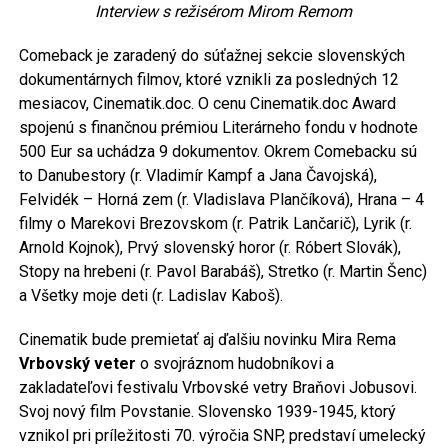
Interview s režisérom Mirom Remom
Comeback je zaradený do súťažnej sekcie slovenských
dokumentárnych filmov, ktoré vznikli za posledných 12
mesiacov, Cinematik.doc. O cenu Cinematik.doc Award
spojenú s finančnou prémiou Literárneho fondu v hodnote
500 Eur sa uchádza 9 dokumentov. Okrem Comebacku sú
to Danubestory (r. Vladimír Kampf a Jana Čavojská),
Felvidék – Horná zem (r. Vladislava Plančíková), Hrana – 4
filmy o Marekovi Brezovskom (r. Patrik Lančarič), Lyrik (r.
Arnold Kojnok), Prvý slovenský horor (r. Róbert Slovák),
Stopy na hrebeni (r. Pavol Barabáš), Stretko (r. Martin Šenc)
a Všetky moje deti (r. Ladislav Kaboš).
Cinematik bude premietať aj ďalšiu novinku Mira Rema
Vrbovský veter
o svojráznom hudobníkovi a
zakladateľovi festivalu Vrbovské vetry Braňovi Jobusovi.
Svoj nový film Povstanie. Slovensko 1939-1945, ktorý
vznikol pri príležitosti 70. výročia SNP, predstaví umelecký