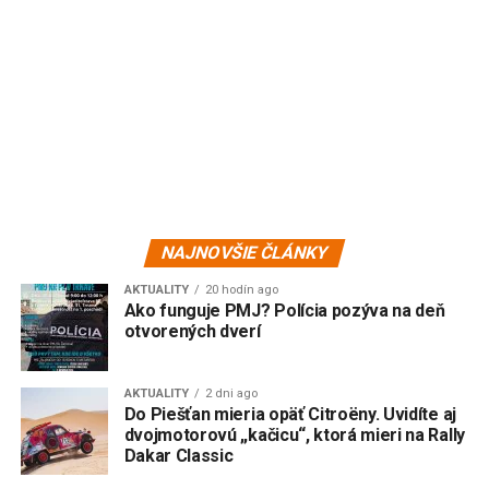
NAJNOVŠIE ČLÁNKY
AKTUALITY
20 hodín ago
Ako funguje PMJ? Polícia pozýva na deň
otvorených dverí
AKTUALITY
2 dni ago
Do Piešťan mieria opäť Citroëny. Uvidíte aj
dvojmotorovú „kačicu“, ktorá mieri na Rally
Dakar Classic