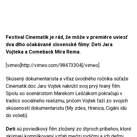
Festival Cinematik je rád, že môže v premiére uviesť
dva dlho očakávané slovenské filmy: Deti
Jara
Vojteka a Comeback Mira Rema.
[vimeo]http://vimeo.com/98473304[/vimeo]
Skúsený dokumentarista a víťaz úvodného ročníka súťaže
Cinematik.doc Jaro Vojtek nakrútil svoj prvý hraný film.
Spolu so scenáristom Marekom Leščákom pokračujú v
tradícii sociálneho realizmu, pričom Vojtek ťaží zo svojich
skúseností dokumentaristu (My zdes, Hranica, Cigáni idú
do volieb).
Deti
sú poviedkový film zložený zo štyroch príbehov, ktoré
skúmajú komplikovaný vzťah medzi rodičmi a ich deťmi.