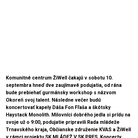
Komunitné centrum ŽiWell čakajú v sobotu 10.
septembra hneď dve zaujímavé podujatia, od rána
bude prebiehať gurmánsky workshop s názvom
Okoreň svoj talent. Následne večer budú
koncertovať kapely Dáša Fon Fľaša a škótsky
Haystack Monolith. Milovníci dobrého jedla si prídu na
svoje už o 9:00, podujatie pripravili Rada mládeže
Trnavského kraja, Občianske združenie KVAS a ŽiWell
v rámci projektu SK MLÁDEŽ V SK PRES. Koncerty