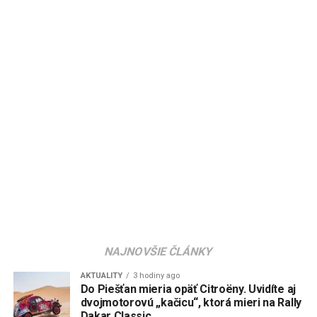
NAJNOVŠIE ČLÁNKY
AKTUALITY
3 hodiny ago
Do Piešťan mieria opäť Citroëny. Uvidíte aj
dvojmotorovú „kačicu“, ktorá mieri na Rally
Dakar Classic