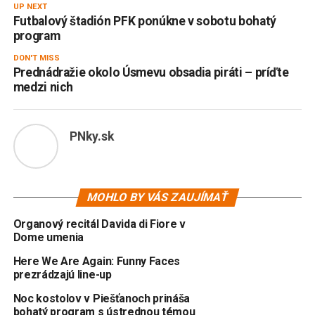
UP NEXT
Futbalový štadión PFK ponúkne v sobotu bohatý
program
DON'T MISS
Prednádražie okolo Úsmevu obsadia piráti – príďte
medzi nich
PNky.sk
MOHLO BY VÁS ZAUJÍMAŤ
Organový recitál Davida di Fiore v
Dome umenia
Here We Are Again: Funny Faces
prezrádzajú line-up
Noc kostolov v Piešťanoch prináša
bohatý program s ústrednou témou