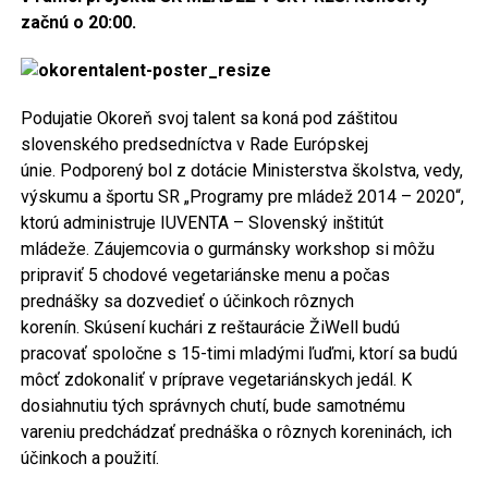
začnú o 20:00.
Podujatie Okoreň svoj talent sa koná pod záštitou
slovenského predsedníctva v Rade Európskej
únie. Podporený bol z dotácie Ministerstva školstva, vedy,
výskumu a športu SR „Programy pre mládež 2014 – 2020“,
ktorú administruje IUVENTA – Slovenský inštitút
mládeže. Záujemcovia o gurmánsky workshop si môžu
pripraviť 5 chodové vegetariánske menu a počas
prednášky sa dozvedieť o účinkoch rôznych
korenín. Skúsení kuchári z reštaurácie ŽiWell budú
pracovať spoločne s 15-timi mladými ľuďmi, ktorí sa budú
môcť zdokonaliť v príprave vegetariánskych jedál. K
dosiahnutiu tých správnych chutí, bude samotnému
vareniu predchádzať prednáška o rôznych koreninách, ich
účinkoch a použití.