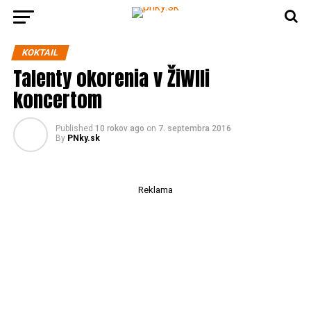
KOKTAIL
Talenty okorenia v ŽiWlli
koncertom
Published
10 rokov ago
on
7. septembra 2016
By
PNky.sk
Reklama