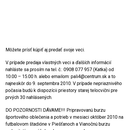
Môžete prísť kúpiť aj predať svoje veci.
V prípade predaja vlastných veci a ďalších informácií
nahláste sa prosím na tel. č.: 0908 077 957 (Katka) od
10.00 – 15.00 h. alebo emailom: pali4@centrum.sk a to
najneskôr do 9. septembra 2010. V prípade nepriaznivého
počasia budú k dispozícii priestory starej telocvični pre
prvých 30 nahlásených.
DO POZORNOSTI DÁVAME!!! Pripravovanú burzu
športového oblečenia a potrieb v mesiaci október 2010 na
futbalovom štadióne v Piešťanoch a Vianočnú burzu