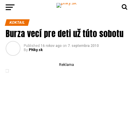
KOKTAIL
Burza vecí pre deti už túto sobotu
Published
16 rokov ago
on
7. septembra 2010
By
PNky.sk
Reklama