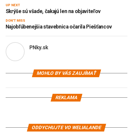
UP NEXT
Skrýše sú všade, čakajú len na objaviteľov
DON'T MISS
Najobľúbenejšia stavebnica očarila Piešťancov
PNky.sk
MOHLO BY VÁS ZAUJÍMAŤ
REKLAMA
ODDYCHUJTE VO WELIALANDE