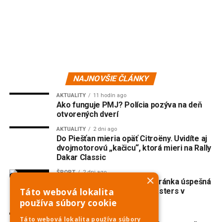
NAJNOVŠIE ČLÁNKY
AKTUALITY
11 hodín ago
Ako funguje PMJ? Polícia pozýva na deň
otvorených dverí
AKTUALITY
2 dni ago
Do Piešťan mieria opäť Citroëny. Uvidíte aj
dvojmotorovú „kačicu“, ktorá mieri na Rally
Dakar Classic
ŠPORT
2 dni ago
×
Veslovanie: Piešťanská veteránka úspešná
na prestížnej regate Euromasters v
Táto webová lokalita
Mníchove
používa súbory cookie
AKTUALITY
2 dni ago
Táto webová lokalita používa súbory