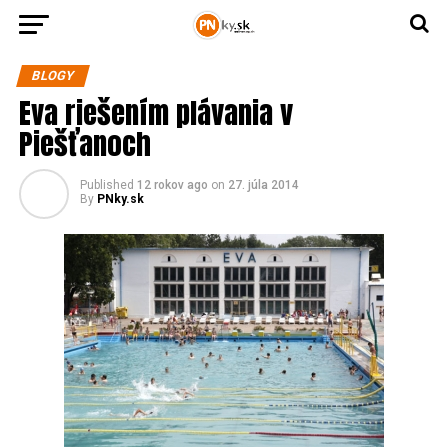
BLOGY
Eva riešením plávania v
Piešťanoch
Published
12 rokov ago
on
27. júla 2014
By
PNky.sk