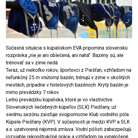
Súčasná situácia s kúpaliskom EVA pripomína slovenskú
rozprávka „nie je ani oblečená, ani nahá“. Bazény sú, ale
trénovať sa v zime nedá.
Teraz, už niekoľko rokov, športovci z Piešťan, vzhľadom na
nefunkčný 25 m vnútorný bazén, trénujú v zime v okolitých
mestách, prípadne v hotelových bazénoch. Krytý bazén je
mimo prevádzky 7 rokov.
Letnú prevádzku kúpaliska, ktoré je vo vlastníctve
Slovenských liečebných kúpeľov (SLK) Piešťany, už
siedmu sezónu zaisťuje svojpomocne Klub vodného póla
Kúpele Piešťany (KVP). V súčasnosti je medzi KVP a SLK
a.s. uzatvorená nájomná zmluva. Vodní pólisti zabezpečujú
rozsiahle rekonštrukčné práce a vzhľadom na vynaložené