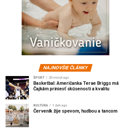
NAJNOVŠIE ČLÁNKY
ŠPORT
20 minút ago
Basketbal: Američanka Terae Briggs má
Čajkám priniesť skúsenosti a kvalitu
KULTÚRA
1 deň ago
Červeník žije spevom, hudbou a tancom