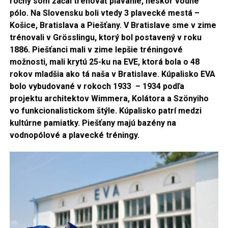
ročný som začal trénovať plávanie, neskôr vodné
pólo. Na Slovensku boli vtedy 3 plavecké mestá –
Košice, Bratislava a Piešťany. V Bratislave sme v zime
trénovali v Grösslingu, ktorý bol postavený v roku
1886. Piešťanci mali v zime lepšie tréningové
možnosti, mali krytú 25-ku na EVE, ktorá bola o 48
rokov mladšia ako tá naša v Bratislave. Kúpalisko EVA
bolo vybudované v rokoch 1933 – 1934 podľa
projektu architektov Wimmera, Kolátora a Szönyiho
vo funkcionalistickom štýle. Kúpalisko patrí medzi
kultúrne pamiatky. Piešťany majú bazény na
vodnopólové a plavecké tréningy.