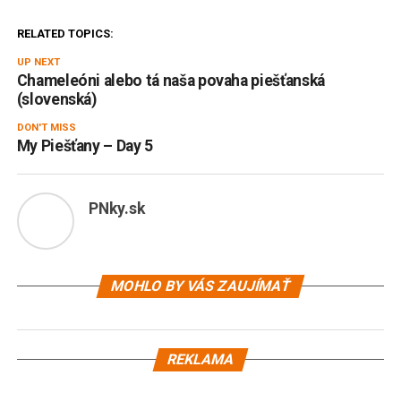
RELATED TOPICS:
UP NEXT
Chameleóni alebo tá naša povaha piešťanská
(slovenská)
DON'T MISS
My Piešťany – Day 5
PNky.sk
MOHLO BY VÁS ZAUJÍMAŤ
REKLAMA