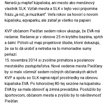
Nerieši ju majiteľ kúpaliska, ani mesto ako menšinový
vlastník SLK. Vzťah mesta a SLK v tejto veci pripomína
frázu „ja nič, ja muzikant“. Veľa rokov sa hovorí o novom
kúpalisku, aqvaparku, ale zatiaľ je všetko na papieri.
KVP občanom Piešťan sedem rokov ukazuje, že EVA má
riešenie. Riešenie je v obnove 25 m krytého bazéna, spŕch
a šatní. Pólisti už majú projektové štúdie, ktoré dokazujú,
že sa to dá urobiť a netreba na to mimoriadne sumy
peňazí.
15. novembra 2014 si zvolíme primátora a poslancov
mestského zastupiteľstva. Nové vedenie mesta Piešťany
by si malo všimnúť sedem ročných občianskych aktivít
KVP a spolu so SLK najmä nájsť prostriedky na obnovu
kúpaliska EVA. Po tohoročnej 80-tej sezóne na kúpalisku
EVA by sa mala obnoviť aj zimná prevádzka. Poslúžilo by
športovcom, občanom mesta a zvýšilo by to návštevnosť
Piešťan.