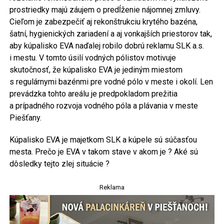
prostriedky majú záujem o predĺženie nájomnej zmluvy.
Cieľom je zabezpečiť aj rekonštrukciu krytého bazéna,
šatní, hygienických zariadení a aj vonkajších priestorov tak,
aby kúpalisko EVA naďalej robilo dobrú reklamu SLK a.s.
i mestu. V tomto úsilí vodných pólistov motivuje
skutočnosť, že kúpalisko EVA je jediným miestom
s regulárnymi bazénmi pre vodné pólo v meste i okolí. Len
prevádzka tohto areálu je predpokladom prežitia
a prípadného rozvoja vodného póla a plávania v meste
Piešťany.
Kúpalisko EVA je majetkom SLK a kúpele sú súčasťou
mesta. Prečo je EVA v takom stave v akom je ? Aké sú
dôsledky tejto zlej situácie ?
Reklama