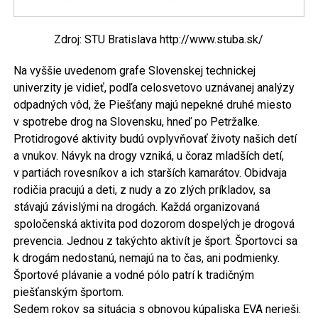
Zdroj: STU Bratislava http://www.stuba.sk/
Na vyššie uvedenom grafe Slovenskej technickej
univerzity je vidieť, podľa celosvetovo uznávanej analýzy
odpadných vôd, že Piešťany majú nepekné druhé miesto
v spotrebe drog na Slovensku, hneď po Petržalke.
Protidrogové aktivity budú ovplyvňovať životy našich detí
a vnukov. Návyk na drogy vzniká, u čoraz mladších detí,
v partiách rovesníkov a ich starších kamarátov. Obidvaja
rodičia pracujú a deti, z nudy a zo zlých príkladov, sa
stávajú závislými na drogách. Každá organizovaná
spoločenská aktivita pod dozorom dospelých je drogová
prevencia. Jednou z takýchto aktivít je šport. Športovci sa
k drogám nedostanú, nemajú na to čas, ani podmienky.
Športové plávanie a vodné pólo patrí k tradičným
piešťanským športom.
Sedem rokov sa situácia s obnovou kúpaliska EVA nerieši.