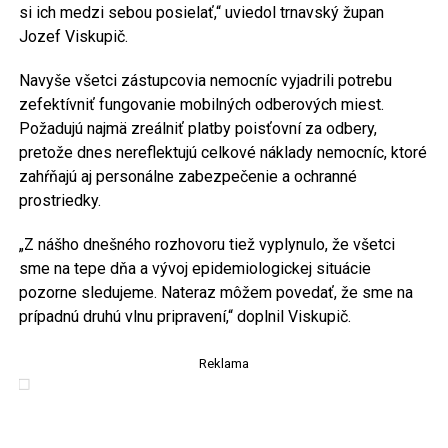
si ich medzi sebou posielať,“ uviedol trnavský župan
Jozef Viskupič.
Navyše všetci zástupcovia nemocníc vyjadrili potrebu
zefektívniť fungovanie mobilných odberových miest.
Požadujú najmä zreálniť platby poisťovní za odbery,
pretože dnes nereflektujú celkové náklady nemocníc, ktoré
zahŕňajú aj personálne zabezpečenie a ochranné
prostriedky.
„Z nášho dnešného rozhovoru tiež vyplynulo, že všetci
sme na tepe dňa a vývoj epidemiologickej situácie
pozorne sledujeme. Nateraz môžem povedať, že sme na
prípadnú druhú vlnu pripravení,“ doplnil Viskupič.
Reklama