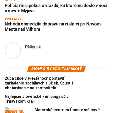
UP NEXT
Polícia rieši pokus o vraždu, ku ktorému došlo v noci
v meste Myjava
DON'T MISS
Nehoda obmedzila dopravu na diaľnici pri Novom
Meste nad Váhom
PNky.sk
MOHLO BY VÁS ZAUJÍMAŤ
Župa chce v Piešťanoch postaviť
zariadenie sociálnych služieb. Spustili
obstarávanie na zhotoviteľa
Najlepšie slovenské kempingy sú v
Trnavskom kraji
Materské centrum Úsmev má nové