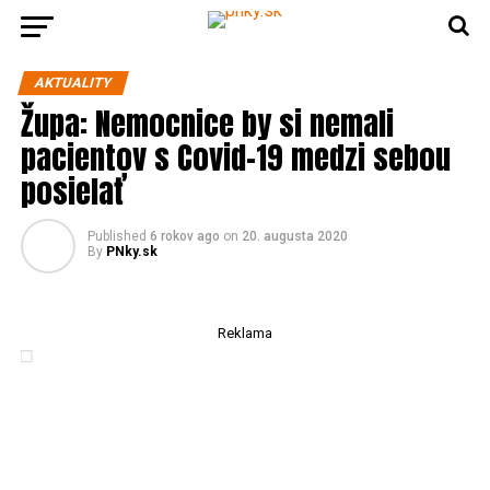
AKTUALITY
Župa: Nemocnice by si nemali
pacientov s Covid-19 medzi sebou
posielať
Published
6 rokov ago
on
20. augusta 2020
By
PNky.sk
Reklama