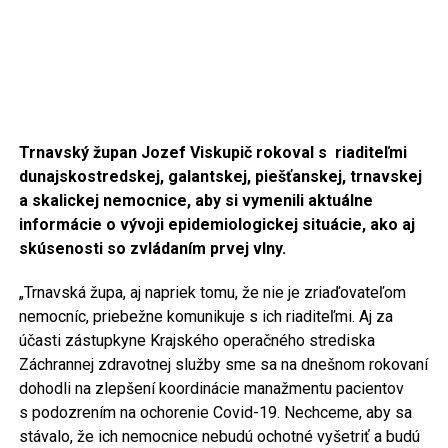
Trnavský župan Jozef Viskupič rokoval s riaditeľmi
dunajskostredskej, galantskej, piešťanskej, trnavskej
a skalickej nemocnice, aby si vymenili aktuálne
informácie o vývoji epidemiologickej situácie, ako aj
skúsenosti so zvládaním prvej vlny.
„Trnavská župa, aj napriek tomu, že nie je zriaďovateľom
nemocníc, priebežne komunikuje s ich riaditeľmi. Aj za
účasti zástupkyne Krajského operačného strediska
Záchrannej zdravotnej služby sme sa na dnešnom rokovaní
dohodli na zlepšení koordinácie manažmentu pacientov
s podozrením na ochorenie Covid-19. Nechceme, aby sa
stávalo, že ich nemocnice nebudú ochotné vyšetriť a budú