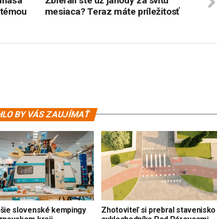
rináša
Zbierali ste už jahody za svitu
 témou
mesiaca? Teraz máte príležitosť
LO BY VÁS ZAUJÍMAŤ
pšie slovenské kempingy
Zhotoviteľ si prebral stavenisko