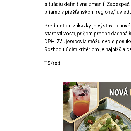
situáciu definitívne zmeniť. Zabezpečí
priamo v piešťanskom regióne,“ uviedo
Predmetom zákazky je výstavba novéh
starostlivosti, pričom predpokladaná 
DPH. Záujemcovia môžu svoje ponuky 
Rozhodujúcim kritériom je najnižšia c
TS/red