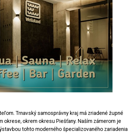
teľom. Trnavský samosprávny kraj má zriadené župné
om okrese, okrem okresu Piešťany. Naším zámerom je
 výstavbou tohto moderného špecializovaného zariadenia