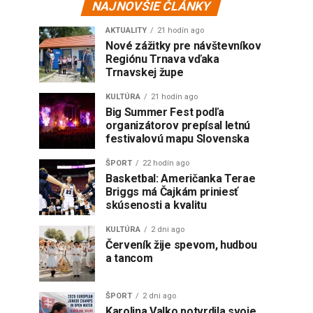
NAJNOVŠIE ČLÁNKY
AKTUALITY
21 hodín ago
Nové zážitky pre návštevníkov
Regiónu Trnava vďaka
Trnavskej župe
KULTÚRA
21 hodín ago
Big Summer Fest podľa
organizátorov prepísal letnú
festivalovú mapu Slovenska
ŠPORT
22 hodín ago
Basketbal: Američanka Terae
Briggs má Čajkám priniesť
skúsenosti a kvalitu
KULTÚRA
2 dni ago
Červeník žije spevom, hudbou
a tancom
ŠPORT
2 dni ago
Karolina Valko potvrdila svoje