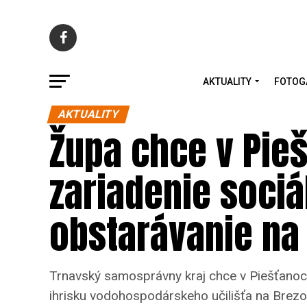
AKTUALITY
FOTOG
AKTUALITY
Župa chce v Pie
zariadenie sociál
obstarávanie na
Trnavský samosprávny kraj chce v Piešťanoch
ihrisku vodohospodárskeho učilišťa na Brezov