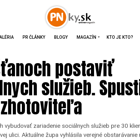
ALÉRIA
PR ČLÁNKY
BLOGY
MAGAZÍN
KTO JE KTO?
šťanoch postaviť
nych služieb. Spusti
 zhotoviteľa
 vybudovať zariadenie sociálnych služieb pre 30 klie
ej ulici. Aktuálne župa vyhlásila verejné obstarávani