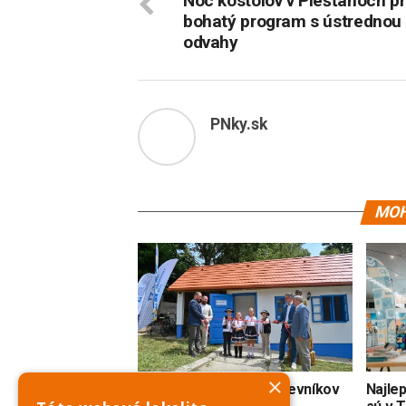
Noc kostolov v Piešťanoch p
bohatý program s ústrednou
odvahy
PNky.sk
MOH
×
Nové zážitky pre návštevníkov
Najle