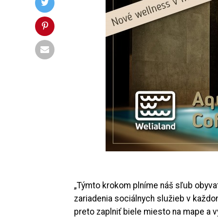
„Týmto krokom plníme náš sľub obyva
zariadenia sociálnych služieb v každ
preto zaplniť biele miesto na mape a