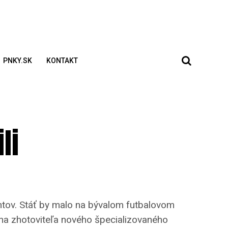
PNKY.SK
KONTAKT
li
ntov. Stáť by malo na bývalom futbalovom
e na zhotoviteľa nového špecializovaného