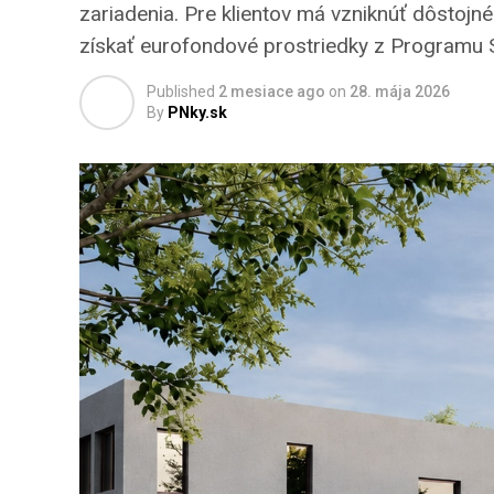
zariadenia. Pre klientov má vzniknúť dôstojné
získať eurofondové prostriedky z Programu 
Published
2 mesiace ago
on
28. mája 2026
By
PNky.sk