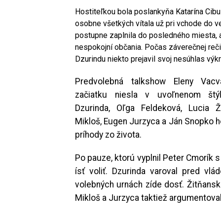
Hostiteľkou bola poslankyňa Katarína Cibu
osobne všetkých vítala už pri vchode do ve
postupne zaplnila do posledného miesta, al
nespokojní občania. Počas záverečnej reč
Dzurindu niekto prejavil svoj nesúhlas výk
Predvolebná talkshow Eleny Vacv
začiatku niesla v uvoľnenom štý
Dzurinda, Oľga Feldeková, Lucia Ž
Mikloš, Eugen Jurzyca a Ján Snopko h
príhody zo života.
Po pauze, ktorú vyplnil Peter Cmorík s
ísť voliť. Dzurinda varoval pred vlá
volebných urnách zíde dosť. Žitňanská 
Mikloš a Jurzyca taktiež argumentova