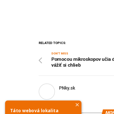
RELATED TOPICS:
DON'T MISS
Pomocou mikroskopov učia d
vážiť si chlieb
PNky.sk
×
Táto webová lokalita
MOH