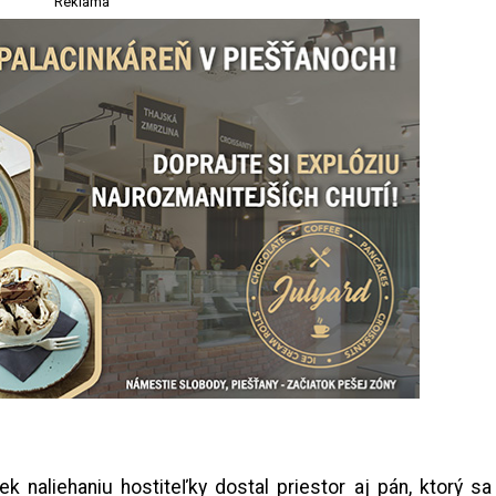
Reklama
ek naliehaniu hostiteľky dostal priestor aj pán, ktorý sa