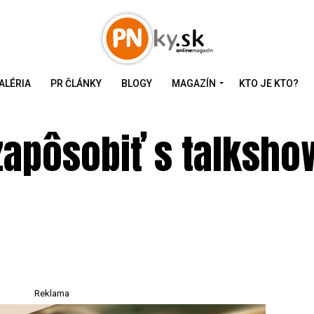
ALÉRIA
PR ČLÁNKY
BLOGY
MAGAZÍN
KTO JE KTO?
zapôsobiť s talksho
j
Reklama