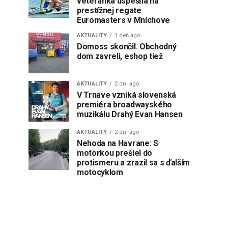
veteránka úspešná na
prestížnej regate
Euromasters v Mníchove
AKTUALITY
1 deň ago
Domoss skončil. Obchodný
dom zavreli, eshop tiež
AKTUALITY
2 dni ago
V Trnave vzniká slovenská
premiéra broadwayského
muzikálu Drahý Evan Hansen
AKTUALITY
2 dni ago
Nehoda na Havrane: S
motorkou prešiel do
protismeru a zrazil sa s ďalším
motocyklom