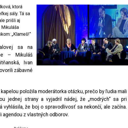
lková, ktorá
ľkej sály. Tá sa
e prišli aj
i Mikuláša
rikom: „Klameš!“
alovej sa na
le – Mikuláš
itňanská, Ivan
ovorili zábavné
 kapelou položila moderátorka otázku, prečo by ľudia mali
dou jednej strany a vyjadril nádej, že „modrých“ sa pri
vyhlásila, že boj o spravodlivosť sa nekončí, ale začína.
li agendou z vlastných odborov.