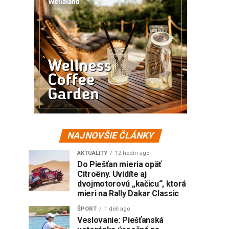
NAJNOVŠIE ČLÁNKY
AKTUALITY
12 hodín ago
Do Piešťan mieria opäť
Citroëny. Uvidíte aj
dvojmotorovú „kačicu“, ktorá
mieri na Rally Dakar Classic
ŠPORT
1 deň ago
Veslovanie: Piešťanská