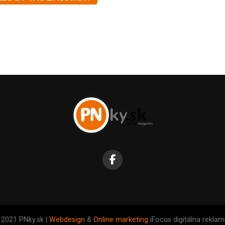
 2021 PNky.sk |
Webdesign
&
Online marketing
iFocus digitálna rekla