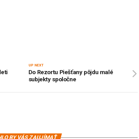
UP NEXT
eti
Do Rezortu Piešťany pôjdu malé
subjekty spoločne
LO BY VÁS ZAUJÍMAŤ