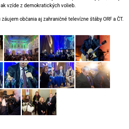
y, ak vzíde z demokratických volieb.
záujem občania aj zahraničné televízne štáby ORF a ČT.