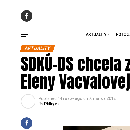
AKTUALITY
FOTOG
AKTUALITY
SDKÚ-DS chcela 
Eleny Vacvalove
Published
14 rokov ago
on
7. marca 2012
By
PNky.sk