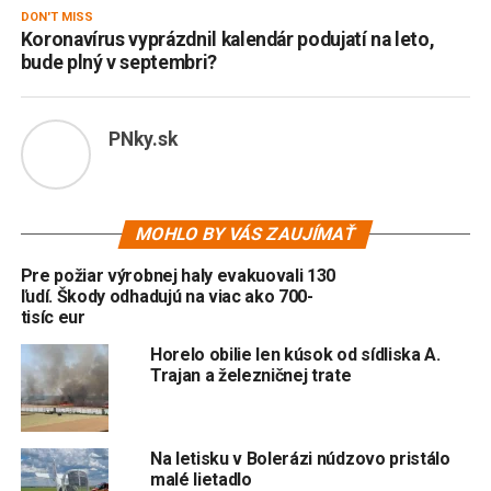
DON'T MISS
Koronavírus vyprázdnil kalendár podujatí na leto,
bude plný v septembri?
PNky.sk
MOHLO BY VÁS ZAUJÍMAŤ
Pre požiar výrobnej haly evakuovali 130
ľudí. Škody odhadujú na viac ako 700-
tisíc eur
Horelo obilie len kúsok od sídliska A.
Trajan a železničnej trate
Na letisku v Bolerázi núdzovo pristálo
malé lietadlo