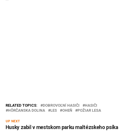
RELATED TOPICS:
DOBROVOĽNÍ HASIČI
HASIČI
HÔRČANSKA DOLINA
LES
OHEŇ
POŽIAR LESA
UP NEXT
Husky zabil v mestskom parku maltézskeho psíka