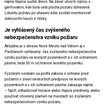
najme tlejúce suché drevo. Na záver utvorili rojnicu s
genfovakmi, kde bola celá plocha požiaru dohasená.
Lokalitu požiaru po uhasení ešte zostali monitorovať
dobrovoľní hasiči z Hôrky.
Je vyhlásený čas zvýšeného
nebezpečenstva vzniku požiaru
Aktuálne je v okrese Nové Mesto nad Váhom aj v
Piešťanoch vyhlásený čas zvýšeného nebezpečenstva
vzniku požiaru na lesných pozemkoch a v ich ochrannom
pásme, teda 50 m od hranice lesného pozemku.
Fyzickým osobám sa podľa zákona o ochrane pred
požiarmi v znení neskorších predpisov na lesných
pozemkoch a v ich ochrannom pásme zakazuje najmä:
– fajčiť, odhadzovať horiace alebo tlejúce predmety, alebo
používať otvorený plameň na miestach so zvýšeným
nebezpečenstvom vzniku požiaru;