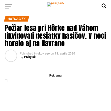
AKTUALITY
Požiar lesa pri Hôrke nad Váhom
likvidovali desiatky hasičov. V noci
horelo aj na Havrane
Published
6 rokov ago
on
18. apríla 2020
By
PNky.sk
Reklama