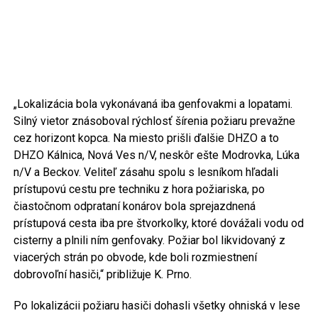
„Lokalizácia bola vykonávaná iba genfovakmi a lopatami.
Silný vietor znásoboval rýchlosť šírenia požiaru prevažne
cez horizont kopca. Na miesto prišli ďalšie DHZO a to
DHZO Kálnica, Nová Ves n/V, neskôr ešte Modrovka, Lúka
n/V a Beckov. Veliteľ zásahu spolu s lesníkom hľadali
prístupovú cestu pre techniku z hora požiariska, po
čiastočnom odprataní konárov bola sprejazdnená
prístupová cesta iba pre štvorkolky, ktoré dovážali vodu od
cisterny a plnili ním genfovaky. Požiar bol likvidovaný z
viacerých strán po obvode, kde boli rozmiestnení
dobrovoľní hasiči,“ približuje K. Prno.
Po lokalizácii požiaru hasiči dohasli všetky ohniská v lese