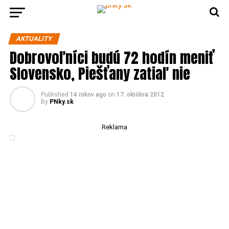
AKTUALITY
Dobrovoľníci budú 72 hodín meniť
Slovensko, Piešťany zatiaľ nie
Published
14 rokov ago
on
17. októbra 2012
By
PNky.sk
Reklama