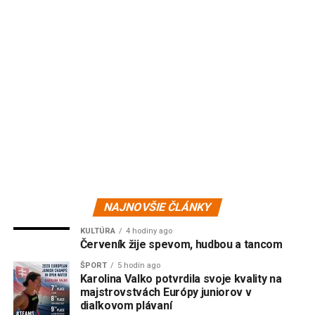
NAJNOVŠIE ČLÁNKY
KULTÚRA
4 hodiny ago
Červeník žije spevom, hudbou a tancom
ŠPORT
5 hodín ago
Karolina Valko potvrdila svoje kvality na
majstrovstvách Európy juniorov v
diaľkovom plávaní