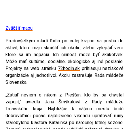
Zväčšiť mapu
Predovšetkým mladí ľudia po celej krajine sa pustia do
aktivít, ktoré majú skrášliť ich okolie, alebo vylepšiť veci,
ktoré sa im nepáčia. Ich činnosť môže byť akákoľvek.
Môže mať kultúrne, sociálne, ekologické aj iné poslanie.
Projekty na web stránku
72hodin.sk
prihlasujú neziskové
organizácie aj jednotlivci. Akciu zastrešuje Rada mládeže
Slovenska.
„Zatiaľ neviem o nikom z Piešťan, kto by sa chystal
zapojiť,“ uviedla Jana Šmýkalová z Rady mládeže
Trnavského kraja. Najbližšie k nášmu mestu budú
dobrovoľníci počas najbližšieho víkendu upratovať ruiny
starobylého kláštora Katarínka po náročnej letnej sezóne.