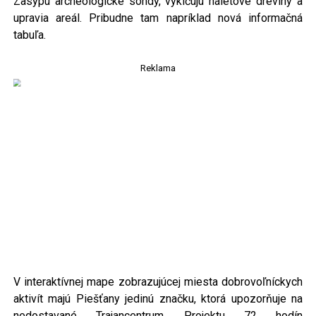
Zasypú archeologické sondy, vyklčujú náletové dreviny a
upravia areál. Pribudne tam napríklad nová informačná
tabuľa.
Reklama
V interaktívnej mape zobrazujúcej miesta dobrovoľníckych
aktivít majú Piešťany jedinú značku, ktorá upozorňuje na
nedostavané Trajancentrum. Projektu 72 hodín