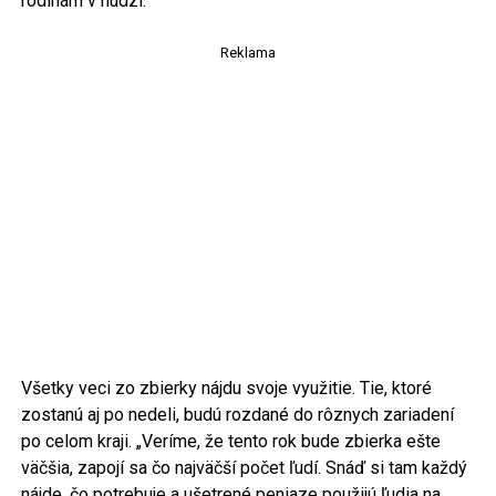
rodinám v núdzi.
Reklama
Všetky veci zo zbierky nájdu svoje využitie. Tie, ktoré
zostanú aj po nedeli, budú rozdané do rôznych zariadení
po celom kraji. „Veríme, že tento rok bude zbierka ešte
väčšia, zapojí sa čo najväčší počet ľudí. Snáď si tam každý
nájde, čo potrebuje a ušetrené peniaze použijú ľudia na