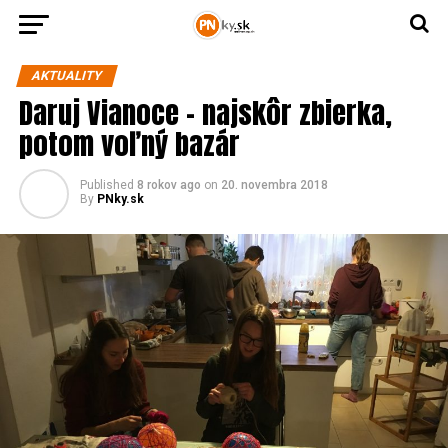
AKTUALITY
Daruj Vianoce – najskôr zbierka,
potom voľný bazár
Published
8 rokov ago
on
20. novembra 2018
By
PNky.sk