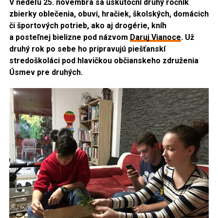
V nedeľu 25. novembra sa uskutoční druhý ročník
zbierky oblečenia, obuvi, hračiek, školských, domácich
či športových potrieb, ako aj drogérie, kníh
a posteľnej bielizne pod názvom
Daruj Vianoce
. Už
druhý rok po sebe ho pripravujú piešťanskí
stredoškoláci pod hlavičkou občianskeho združenia
Úsmev pre druhých.