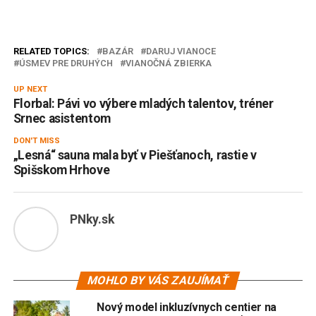
RELATED TOPICS:
BAZÁR
DARUJ VIANOCE
ÚSMEV PRE DRUHÝCH
VIANOČNÁ ZBIERKA
UP NEXT
Florbal: Pávi vo výbere mladých talentov, tréner
Srnec asistentom
DON'T MISS
„Lesná“ sauna mala byť v Piešťanoch, rastie v
Spišskom Hrhove
PNky.sk
MOHLO BY VÁS ZAUJÍMAŤ
Nový model inkluzívnych centier na