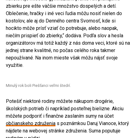
zbierku pre ešte väčšie množstvo dospelých a detí.
Oblečenie, hračky i iné veci ľudia môžu nosiť nielen do
kostolov, ale aj do Denného centra Svornosť, kde si
hocikto môže prísť vziať čo potrebuje, alebo naopak,
niečím prispieť do zbierky,“ dodáva. Podľa slov a hesla
organizátorov má totiž každý z nás doma veci, ktoré sú na
jednej strane kvalitné, no počas celého roka takmer
nepoužívané. Na inom mieste však môžu nájsť svoje
využitie.
Minulý rok boli Piešťanci veľmi štedrí.
Potešiť niektoré rodiny môžete nákupom drogérie,
školských potrieb či napríklad posteľnej bielizne. Akciu
môžete podporiť i finančne zaslaním sumy na účet
občianskeho združenia
s poznámkou Daruj Vianoce, ktorý
nájdete na webovej stránke združenia. Suma poputuje