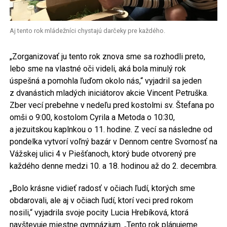
Aj tento rok mládežníci chystajú darčeky pre každého.
„Zorganizovať ju tento rok znova sme sa rozhodli preto,
lebo sme na vlastné oči videli, aká bola minulý rok
úspešná a pomohla ľuďom okolo nás,“ vyjadril sa jeden
z dvanástich mladých iniciátorov akcie Vincent Petruška.
Zber vecí prebehne v nedeľu pred kostolmi sv. Štefana po
omši o 9:00, kostolom Cyrila a Metoda o 10:30,
a jezuitskou kaplnkou o 11. hodine. Z vecí sa následne od
pondelka vytvorí voľný bazár v Dennom centre Svornosť na
Vážskej ulici 4 v Piešťanoch, ktorý bude otvorený pre
každého denne medzi 10. a 18. hodinou až do 2. decembra.
„Bolo krásne vidieť radosť v očiach ľudí, ktorých sme
obdarovali, ale aj v očiach ľudí, ktorí veci pred rokom
nosili,“ vyjadrila svoje pocity Lucia Hrebíková, ktorá
navštevuje miestne gymnázium. „Tento rok plánujeme