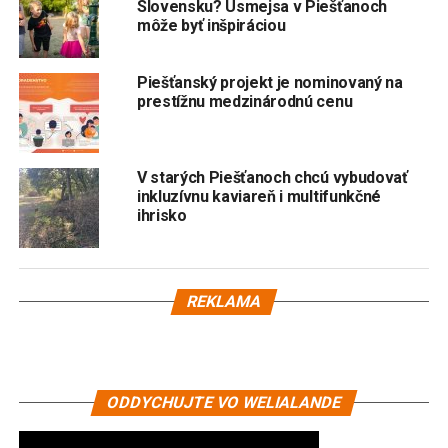
Slovensku? Usmejsa v Piešťanoch
môže byť inšpiráciou
Piešťanský projekt je nominovaný na
prestížnu medzinárodnú cenu
V starých Piešťanoch chcú vybudovať
inkluzívnu kaviareň i multifunkčné
ihrisko
REKLAMA
ODDYCHUJTE VO WELIALANDE