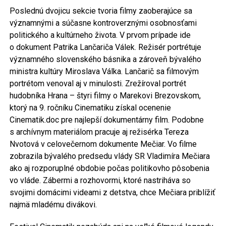
Poslednú dvojicu sekcie tvoria filmy zaoberajúce sa
významnými a súčasne kontroverznými osobnosťami
politického a kultúrneho života. V prvom prípade ide
o dokument Patrika Lančariča Válek. Režisér portrétuje
významného slovenského básnika a zároveň bývalého
ministra kultúry Miroslava Válka. Lančarič sa filmovým
portrétom venoval aj v minulosti. Zrežíroval portrét
hudobníka Hrana – štyri filmy o Marekovi Brezovskom,
ktorý na 9. ročníku Cinematiku získal ocenenie
Cinematik.doc pre najlepší dokumentárny film. Podobne
s archívnym materiálom pracuje aj režisérka Tereza
Nvotová v celovečernom dokumente Mečiar. Vo filme
zobrazila bývalého predsedu vlády SR Vladimíra Mečiara
ako aj rozporuplné obdobie počas politikovho pôsobenia
vo vláde. Zábermi a rozhovormi, ktoré nastriháva so
svojimi domácimi videami z detstva, chce Mečiara priblížiť
najmä mladému divákovi.