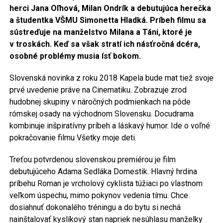
herci Jana Oľhová, Milan Ondrík a debutujúca herečka
a študentka VŠMU Simonetta Hladká. Príbeh filmu sa
sústreďuje na manželstvo Milana a Táni, ktoré je
v troskách. Keď sa však stratí ich násťročná dcéra,
osobné problémy musia ísť bokom.
Slovenská novinka z roku 2018 Kapela bude mat tiež svoje
prvé uvedenie práve na Cinematiku. Zobrazuje zrod
hudobnej skupiny v náročných podmienkach na pôde
rómskej osady na východnom Slovensku. Docudrama
kombinuje inšpiratívny príbeh a láskavý humor. Ide o voľné
pokračovanie filmu Všetky moje deti.
Treťou potvrdenou slovenskou premiérou je film
debutujúceho Adama Sedláka Domestik. Hlavný hrdina
príbehu Roman je vrcholový cyklista túžiaci po vlastnom
veľkom úspechu, mimo pokynov vedenia tímu. Chce
dosiahnuť dokonalého tréningu a do bytu si nechá
nainštalovať kyslíkový stan napriek nesúhlasu manželky