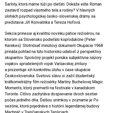
Šarloty, ktorá márne túži po dieťati. Dokáže ešte Roman
zastaviť rozpad vlastného tela a rodiny? V hlavných
úlohách psychologickej česko-slovenskej drámy sa
predstavia Jiří Konvalinka a Tereza Hofová.
Sekcia prinesie aj kvalitnú novinku pätice režisérov, na
ktorom sa Slovensko podieľalo koprodukčne (Peter
Kerekes). Stotridsať minútový dokument Okupácia 1968
prináša pohľad na túto historickú udalosť z perspektívy
okupantov. Spoločný projekt ponúka subjektívne názory
vojakov spriatelených vojsk Varšavskej zmluvy
a prezentuje ich konkrétnu úlohu v čase okupácie
Československa. Svetovú slávu si zažil študentský
krátkometrážny film režisérky Martiny Buchelovej Magic
Moments, ktorý premietli na festivale v kanadskom
Toronte. Citlivo zachytáva dospievanie dvoch sestier
počas jedného dňa. Ďalšou snímkou v zozname je Po
sezóne, ktorá pojednáva o histórii legendárnej budovy
Machnáč v Trenčianskych Tepliciach.