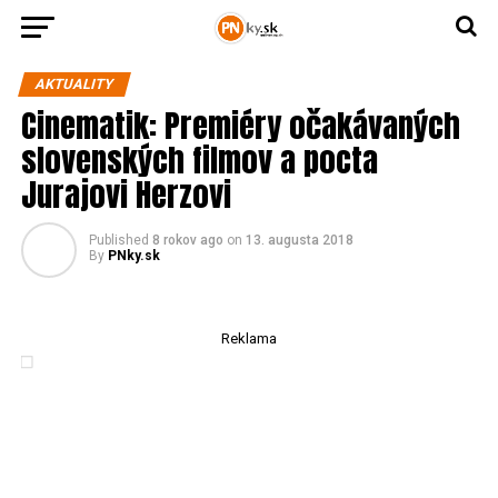
AKTUALITY
Cinematik: Premiéry očakávaných
slovenských filmov a pocta
Jurajovi Herzovi
Published
8 rokov ago
on
13. augusta 2018
By
PNky.sk
Reklama