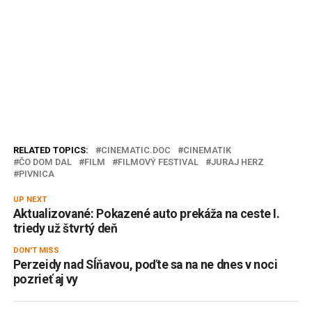
RELATED TOPICS:
CINEMATIC.DOC
CINEMATIK
ČO DOM DAL
FILM
FILMOVÝ FESTIVAL
JURAJ HERZ
PIVNICA
UP NEXT
Aktualizované: Pokazené auto prekáža na ceste I.
triedy už štvrtý deň
DON'T MISS
Perzeidy nad Sĺňavou, poďte sa na ne dnes v noci
pozrieť aj vy