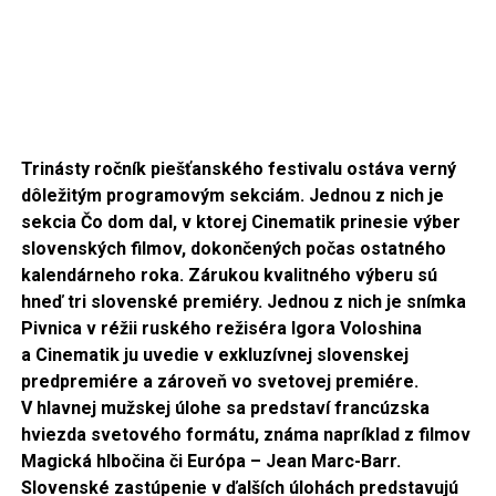
Trinásty ročník piešťanského festivalu ostáva verný
dôležitým programovým sekciám. Jednou z nich je
sekcia Čo dom dal, v ktorej Cinematik prinesie výber
slovenských filmov, dokončených počas ostatného
kalendárneho roka. Zárukou kvalitného výberu sú
hneď tri slovenské premiéry. Jednou z nich je snímka
Pivnica v réžii ruského režiséra Igora Voloshina
a Cinematik ju uvedie v exkluzívnej slovenskej
predpremiére a zároveň vo svetovej premiére.
V hlavnej mužskej úlohe sa predstaví francúzska
hviezda svetového formátu, známa napríklad z filmov
Magická hlbočina či Európa – Jean Marc-Barr.
Slovenské zastúpenie v ďalších úlohách predstavujú