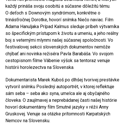
každý prináša svoju osobitú a súčasne dôležitú tému.
O deťoch s Downovým syndrómom, konkrétne o
trinásťročnej Dorotke, hovorí snímka Niečo naviac. Film
Adama Hanuljaka Prípad Kalmus sleduje príbeh výtvarníka
so špecifickým prístupom k životu a umeniu, a jeho reálny
boj s veternými mlynmi našej súčasnej spoločnosti. Vo
festivalovej sekcii slovenských dokumentov nemôže
chýbať ani novinka režiséra Pavla Barabáša. Vo svojom
cestopisnom filme Vábenie výšok sa tentoraz venuje
histórii horolezectva na Slovenska.
Dokumentarista Marek Kuboš po dlhšej tvorivej prestávke
vytvoril snímku Posledný autoportrét, v ktorej reflektuje
sám seba – seba ako syna, umelca ale aj obyčajného
človeka. O zaujímavej a neprebádanej časti našej histórie
hovorí dokumentárny film Smutné jazyky v réžii Anny
Gruskovej. Venuje sa otázke prítomnosti Karpatských
Nemcov na Slovensku.