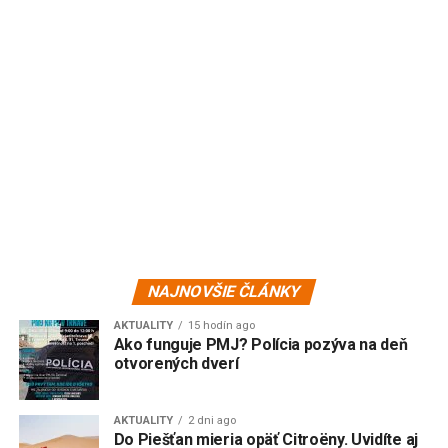
NAJNOVŠIE ČLÁNKY
AKTUALITY
15 hodín ago
Ako funguje PMJ? Polícia pozýva na deň
otvorených dverí
AKTUALITY
2 dni ago
Do Piešťan mieria opäť Citroëny. Uvidíte aj