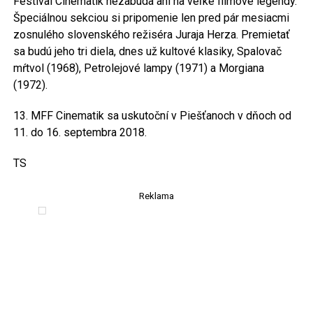
Festival Cinematik nezabúda ani na veľké filmové legendy.
Špeciálnou sekciou si pripomenie len pred pár mesiacmi
zosnulého slovenského režiséra Juraja Herza. Premietať
sa budú jeho tri diela, dnes už kultové klasiky, Spalovač
mŕtvol (1968), Petrolejové lampy (1971) a Morgiana
(1972).
13. MFF Cinematik sa uskutoční v Piešťanoch v dňoch od
11. do 16. septembra 2018.
TS
Reklama