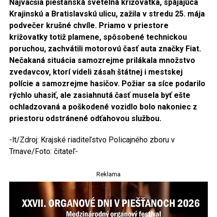
Najväčšia piešťanská svetelná križovatka, spájajúca
Krajinskú a Bratislavskú ulicu, zažila v stredu 25. mája
podvečer krušné chvíle. Priamo v priestore
križovatky totiž plamene, spôsobené technickou
poruchou, zachvátili motorovú časť auta značky Fiat.
Nečakaná situácia samozrejme prilákala množstvo
zvedavcov, ktorí videli zásah štátnej i mestskej
polície a samozrejme hasičov. Požiar sa síce podarilo
rýchlo uhasiť, ale zasiahnutá časť musela byť ešte
ochladzovaná a poškodené vozidlo bolo nakoniec z
priestoru odstránené odťahovou službou.
-lt/Zdroj: Krajské riaditeľstvo Policajného zboru v
Trnave/Foto: čitateľ-
Reklama