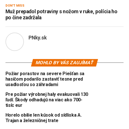
DON'T MISS
Muž prepadol potraviny s nožom v ruke, polícia ho
po čine zadržala
PNky.sk
MOHLO BY VÁS ZAUJÍMAŤ
Požiar porastov na severe Piešťan sa
hasičom podarilo zastaviť tesne pred
usadlosťou so záhradami
Pre požiar výrobnej haly evakuovali 130
ľudí. Škody odhadujú na viac ako 700-
tisíc eur
Horelo obilie len kúsok od sídliska A.
Trajan a železničnej trate