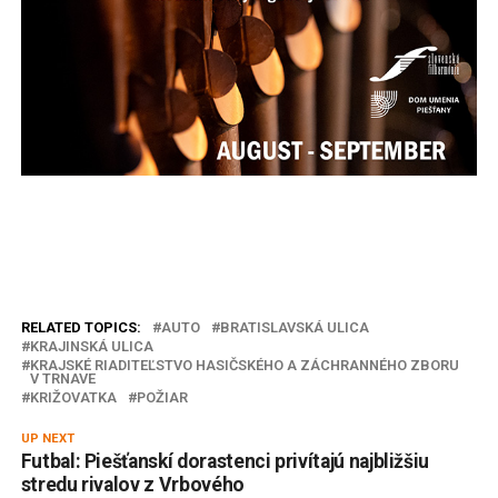
RELATED TOPICS:
AUTO
BRATISLAVSKÁ ULICA
KRAJINSKÁ ULICA
KRAJSKÉ RIADITEĽSTVO HASIČSKÉHO A ZÁCHRANNÉHO ZBORU
V TRNAVE
KRIŽOVATKA
POŽIAR
UP NEXT
Futbal: Piešťanskí dorastenci privítajú najbližšiu
stredu rivalov z Vrbového