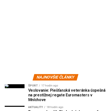
NAJNOVŠIE ČLÁNKY
ŠPORT
17 hodín ago
Veslovanie: Piešťanská veteránka úspešná
na prestížnej regate Euromasters v
Mníchove
AKTUALITY
18 hodín ago