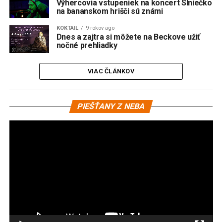
Výhercovia vstupeniek na koncert Slniečko
na bananskom hrišči sú známi
KOKTAIL
9 rokov ago
Dnes a zajtra si môžete na Beckove užiť
nočné prehliadky
VIAC ČLÁNKOV
Vi
PIEŠŤANY Z NEBA
pr