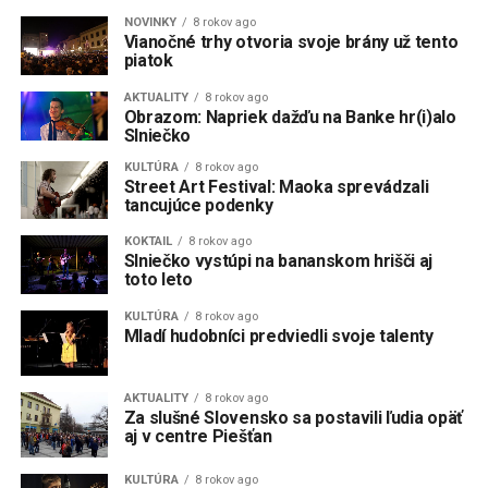
NOVINKY
8 rokov ago
Vianočné trhy otvoria svoje brány už tento
piatok
AKTUALITY
8 rokov ago
Obrazom: Napriek dažďu na Banke hr(i)alo
Slniečko
KULTÚRA
8 rokov ago
Street Art Festival: Maoka sprevádzali
tancujúce podenky
KOKTAIL
8 rokov ago
Slniečko vystúpi na bananskom hrišči aj
toto leto
KULTÚRA
8 rokov ago
Mladí hudobníci predviedli svoje talenty
AKTUALITY
8 rokov ago
Za slušné Slovensko sa postavili ľudia opäť
aj v centre Piešťan
KULTÚRA
8 rokov ago