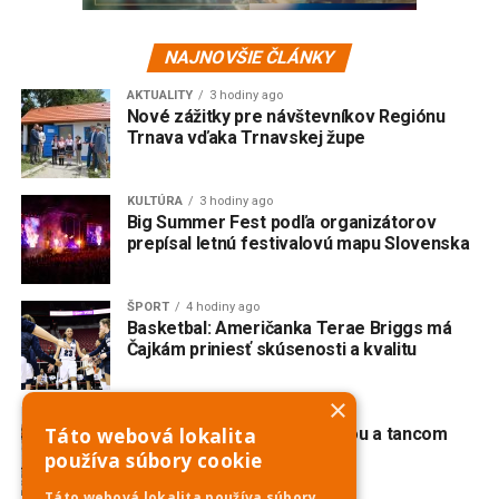
NAJNOVŠIE ČLÁNKY
AKTUALITY
3 hodiny ago
Nové zážitky pre návštevníkov Regiónu
Trnava vďaka Trnavskej župe
KULTÚRA
3 hodiny ago
Big Summer Fest podľa organizátorov
prepísal letnú festivalovú mapu Slovenska
ŠPORT
4 hodiny ago
Basketbal: Američanka Terae Briggs má
Čajkám priniesť skúsenosti a kvalitu
×
KULTÚRA
1 deň ago
Táto webová lokalita
Červeník žije spevom, hudbou a tancom
používa súbory cookie
Táto webová lokalita používa súbory