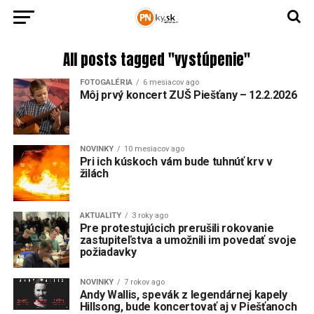
All posts tagged "vystúpenie"
FOTOGALÉRIA
6 mesiacov ago
Môj prvý koncert ZUŠ Piešťany – 12.2.2026
NOVINKY
10 mesiacov ago
Pri ich kúskoch vám bude tuhnúť krv v
žilách
AKTUALITY
3 roky ago
Pre protestujúcich prerušili rokovanie
zastupiteľstva a umožnili im povedať svoje
požiadavky
NOVINKY
7 rokov ago
Andy Wallis, spevák z legendárnej kapely
Hillsong, bude koncertovať aj v Piešťanoch