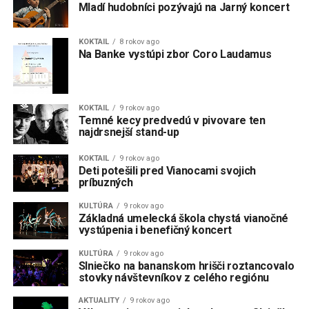
Mladí hudobníci pozývajú na Jarný koncert
KOKTAIL
8 rokov ago
Na Banke vystúpi zbor Coro Laudamus
KOKTAIL
9 rokov ago
Temné kecy predvedú v pivovare ten
najdrsnejší stand-up
KOKTAIL
9 rokov ago
Deti potešili pred Vianocami svojich
príbuzných
KULTÚRA
9 rokov ago
Základná umelecká škola chystá vianočné
vystúpenia i benefičný koncert
KULTÚRA
9 rokov ago
Slniečko na bananskom hrišči roztancovalo
stovky návštevníkov z celého regiónu
AKTUALITY
9 rokov ago