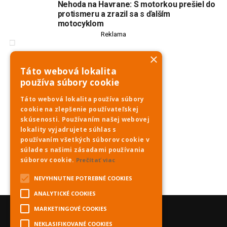
Nehoda na Havrane: S motorkou prešiel do
protismeru a zrazil sa s ďalším
motocyklom
Reklama
×
Táto webová lokalita
používa súbory cookie
Táto webová lokalita používa súbory
cookie na zlepšenie používateľskej
skúsenosti. Používaním našej webovej
lokality vyjadrujete súhlas s
používaním všetkých súborov cookie v
súlade s našimi zásadami používania
súborov cookie.
Prečítať viac
NEVYHNUTNE POTREBNÉ COOKIES
ANALYTICKÉ COOKIES
MARKETINGOVÉ COOKIES
NEKLASIFIKOVANÉ COOKIES