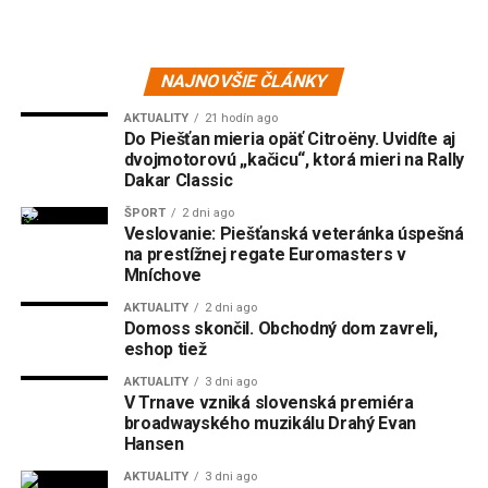
NAJNOVŠIE ČLÁNKY
AKTUALITY
21 hodín ago
Do Piešťan mieria opäť Citroëny. Uvidíte aj
dvojmotorovú „kačicu“, ktorá mieri na Rally
Dakar Classic
ŠPORT
2 dni ago
Veslovanie: Piešťanská veteránka úspešná
na prestížnej regate Euromasters v
Mníchove
AKTUALITY
2 dni ago
Domoss skončil. Obchodný dom zavreli,
eshop tiež
AKTUALITY
3 dni ago
V Trnave vzniká slovenská premiéra
broadwayského muzikálu Drahý Evan
Hansen
AKTUALITY
3 dni ago