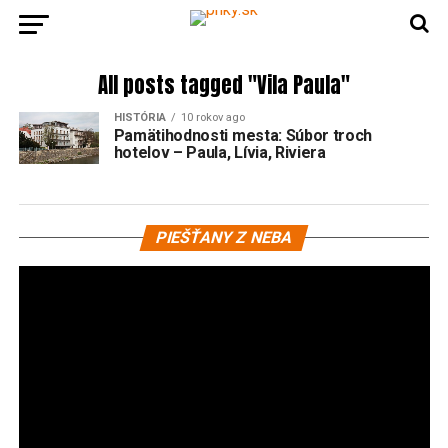
All posts tagged "Vila Paula"
HISTÓRIA
10 rokov ago
Pamätihodnosti mesta: Súbor troch
hotelov – Paula, Lívia, Riviera
Vi
PIEŠŤANY Z NEBA
pr