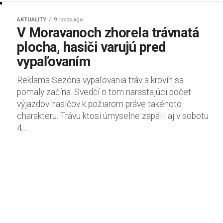
AKTUALITY
9 rokov ago
V Moravanoch zhorela trávnatá
plocha, hasiči varujú pred
vypaľovaním
Reklama Sezóna vypaľovania tráv a krovín sa
pomaly začína. Svedčí o tom narastajúci počet
výjazdov hasičov k požiarom práve takéhoto
charakteru. Trávu ktosi úmyselne zapálil aj v sobotu
4....