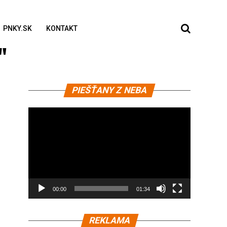
PNKY.SK
KONTAKT
"
Video
PIEŠŤANY Z NEBA
prehrávač
00:00
01:34
REKLAMA