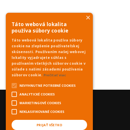
×
Táto webová lokalita
používa súbory cookie
Táto webová lokalita používa súbory
cookie na zlepšenie používateľskej
skúsenosti. Používaním našej webovej
lokality vyjadrujete súhlas s
používaním všetkých súborov cookie v
súlade s našimi zásadami používania
súborov cookie.
Prečítať viac
NEVYHNUTNE POTREBNÉ COOKIES
ANALYTICKÉ COOKIES
MARKETINGOVÉ COOKIES
NEKLASIFIKOVANÉ COOKIES
PRIJAŤ VŠETKO