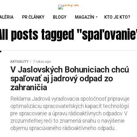
ALÉRIA
PR ČLÁNKY
BLOGY
MAGAZÍN
KTO JE KTO?
All posts tagged "spaľovanie
AKTUALITY
7 rokov ago
V Jaslovských Bohuniciach chcú
spaľovať aj jadrový odpad zo
zahraničia
Reklama Jadrová vyraďovacia spoločnosť pripravuje
optimalizáciu spracovateľských kapacít technológií
pre spracovanie a úpravu rádioaktívnych odpadov. V
zrozumiteľnej reči to znamená snahu o navýšenie
objemu spracúvaného rádioaktívneho odpadu...