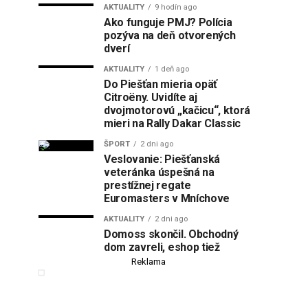
AKTUALITY
9 hodín ago
Ako funguje PMJ? Polícia
pozýva na deň otvorených
dverí
AKTUALITY
1 deň ago
Do Piešťan mieria opäť
Citroëny. Uvidíte aj
dvojmotorovú „kačicu“, ktorá
mieri na Rally Dakar Classic
ŠPORT
2 dni ago
Veslovanie: Piešťanská
veteránka úspešná na
prestížnej regate
Euromasters v Mníchove
AKTUALITY
2 dni ago
Domoss skončil. Obchodný
dom zavreli, eshop tiež
Reklama