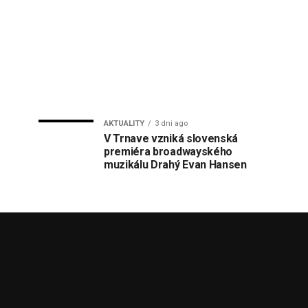
AKTUALITY
3 dni ago
V Trnave vzniká slovenská
premiéra broadwayského
muzikálu Drahý Evan Hansen