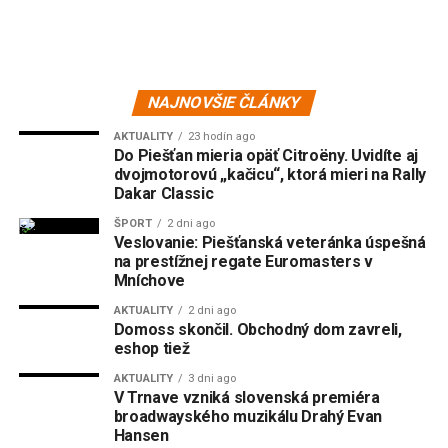
NAJNOVŠIE ČLÁNKY
AKTUALITY
23 hodín ago
Do Piešťan mieria opäť Citroëny. Uvidíte aj
dvojmotorovú „kačicu“, ktorá mieri na Rally
Dakar Classic
ŠPORT
2 dni ago
Veslovanie: Piešťanská veteránka úspešná
na prestížnej regate Euromasters v
Mníchove
AKTUALITY
2 dni ago
Domoss skončil. Obchodný dom zavreli,
eshop tiež
AKTUALITY
3 dni ago
V Trnave vzniká slovenská premiéra
broadwayského muzikálu Drahý Evan
Hansen