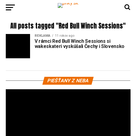
All posts tagged "Red Bull Winch Sessions"
REKLAMA
11 rokov ago
V rámci Red Bull Winch Sessions si
wakeskateri vyskúšali Čechy i Slovensko
Vi
PIEŠŤANY Z NEBA
pr