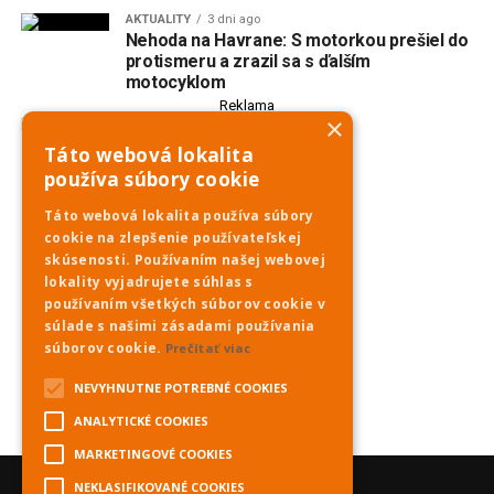
AKTUALITY
3 dni ago
Nehoda na Havrane: S motorkou prešiel do
protismeru a zrazil sa s ďalším
motocyklom
Reklama
×
Táto webová lokalita
používa súbory cookie
Táto webová lokalita používa súbory
cookie na zlepšenie používateľskej
skúsenosti. Používaním našej webovej
lokality vyjadrujete súhlas s
používaním všetkých súborov cookie v
súlade s našimi zásadami používania
súborov cookie.
Prečítať viac
NEVYHNUTNE POTREBNÉ COOKIES
ANALYTICKÉ COOKIES
MARKETINGOVÉ COOKIES
NEKLASIFIKOVANÉ COOKIES