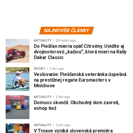
NAJNOVŠIE ČLÁNKY
AKTUALITY
20 hodín ago
Do Piešťan mieria opäť Citroëny. Uvidíte aj
dvojmotorovú „kačicu“, ktorá mieri na Rally
Dakar Classic
ŠPORT
2 dni ago
Veslovanie: Piešťanská veteránka úspešná
na prestížnej regate Euromasters v
Mníchove
AKTUALITY
2 dni ago
Domoss skončil. Obchodný dom zavreli,
eshop tiež
AKTUALITY
3 dni ago
V Trnave vzniká slovenská premiéra