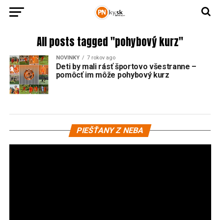
All posts tagged "pohybový kurz"
NOVINKY
7 rokov ago
Deti by mali rásť športovo všestranne –
pomôcť im môže pohybový kurz
Vi
PIEŠŤANY Z NEBA
pr