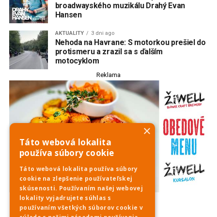
broadwayského muzikálu Drahý Evan
Hansen
AKTUALITY
3 dni ago
Nehoda na Havrane: S motorkou prešiel do
protismeru a zrazil sa s ďalším
motocyklom
Reklama
×
Táto webová lokalita
používa súbory cookie
Táto webová lokalita používa súbory
cookie na zlepšenie používateľskej
skúsenosti. Používaním našej webovej
lokality vyjadrujete súhlas s
používaním všetkých súborov cookie v