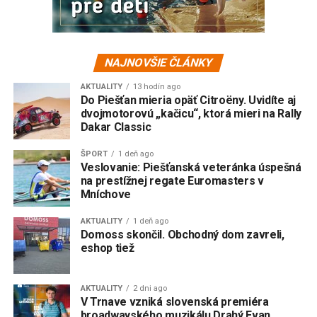
NAJNOVŠIE ČLÁNKY
AKTUALITY
13 hodín ago
Do Piešťan mieria opäť Citroëny. Uvidíte aj
dvojmotorovú „kačicu“, ktorá mieri na Rally
Dakar Classic
ŠPORT
1 deň ago
Veslovanie: Piešťanská veteránka úspešná
na prestížnej regate Euromasters v
Mníchove
AKTUALITY
1 deň ago
Domoss skončil. Obchodný dom zavreli,
eshop tiež
AKTUALITY
2 dni ago
V Trnave vzniká slovenská premiéra
broadwayského muzikálu Drahý Evan