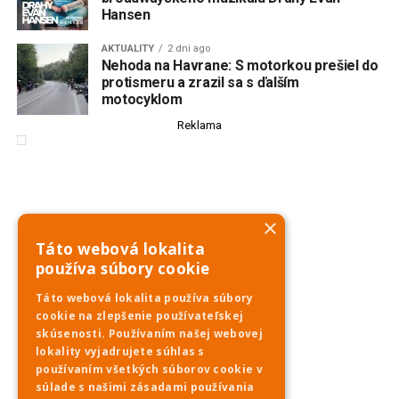
Hansen
AKTUALITY
2 dni ago
Nehoda na Havrane: S motorkou prešiel do
protismeru a zrazil sa s ďalším
motocyklom
Reklama
×
Táto webová lokalita
používa súbory cookie
Táto webová lokalita používa súbory
cookie na zlepšenie používateľskej
skúsenosti. Používaním našej webovej
lokality vyjadrujete súhlas s
používaním všetkých súborov cookie v
súlade s našimi zásadami používania