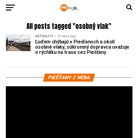
All posts tagged "osobný vlak"
AKTUALITY
8 rokov ago
Ľuďom chýbajú v Piešťanoch a okolí
osobné vlaky, súkromný dopravca uvažuje
o rýchliku na trase cez Piešťany
Vi
PIEŠŤANY Z NEBA
pr