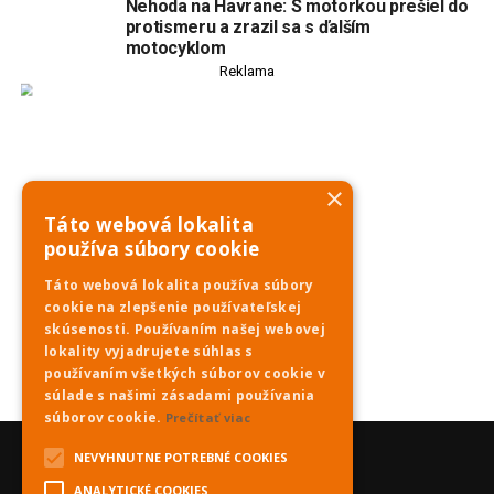
Nehoda na Havrane: S motorkou prešiel do
protismeru a zrazil sa s ďalším
motocyklom
Reklama
×
Táto webová lokalita
používa súbory cookie
Táto webová lokalita používa súbory
cookie na zlepšenie používateľskej
skúsenosti. Používaním našej webovej
lokality vyjadrujete súhlas s
používaním všetkých súborov cookie v
súlade s našimi zásadami používania
súborov cookie.
Prečítať viac
NEVYHNUTNE POTREBNÉ COOKIES
ANALYTICKÉ COOKIES