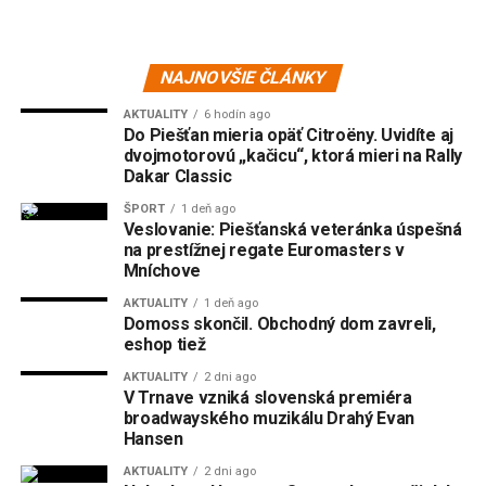
NAJNOVŠIE ČLÁNKY
AKTUALITY
6 hodín ago
Do Piešťan mieria opäť Citroëny. Uvidíte aj
dvojmotorovú „kačicu“, ktorá mieri na Rally
Dakar Classic
ŠPORT
1 deň ago
Veslovanie: Piešťanská veteránka úspešná
na prestížnej regate Euromasters v
Mníchove
AKTUALITY
1 deň ago
Domoss skončil. Obchodný dom zavreli,
eshop tiež
AKTUALITY
2 dni ago
V Trnave vzniká slovenská premiéra
broadwayského muzikálu Drahý Evan
Hansen
AKTUALITY
2 dni ago