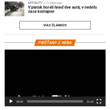
AKTUALITY
11 rokov ago
V piatok horeli hneď dve autá, v nedeľu
zase kontajner
VIAC ČLÁNKOV
Vi
PIEŠŤANY Z NEBA
pr
00:00
01:34