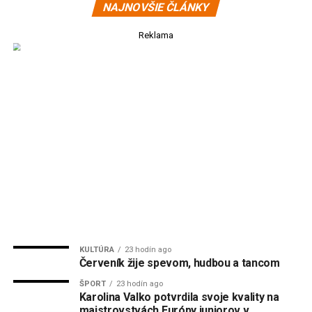
NAJNOVŠIE ČLÁNKY
Reklama
KULTÚRA
23 hodín ago
Červeník žije spevom, hudbou a tancom
ŠPORT
23 hodín ago
Karolina Valko potvrdila svoje kvality na
majstrovstvách Európy juniorov v