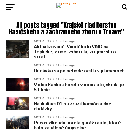
All posts tagged "Krajské riaditeľstvo
Hasičského a záchranného zboru v Trnave"
AKTUALITY
10 rokov ago
Aktualizované: Vinotéka In VINO na
Teplickej v noci vyhorela, zrejme šlo o
skrat
AKTUALITY
11 rokov ago
Dodávka sa po nehode ocitla v plameňoch
AKTUALITY
11 rokov ago
V obci Banka zhorelo v noci auto, škoda je
50-tisíc
AKTUALITY
11 rokov ago
Na diaľnici D1 sa zrazil kamión a dve
dodávky
AKTUALITY
11 rokov ago
Počas víkendu horela garáž i auto, ktoré
bolo zapálené úmyselne